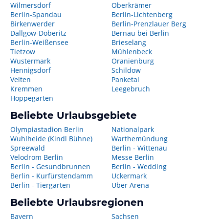
Wilmersdorf
Oberkrämer
Berlin-Spandau
Berlin-Lichtenberg
Birkenwerder
Berlin-Prenzlauer Berg
Dallgow-Döberitz
Bernau bei Berlin
Berlin-Weißensee
Brieselang
Tietzow
Mühlenbeck
Wustermark
Oranienburg
Hennigsdorf
Schildow
Velten
Panketal
Kremmen
Leegebruch
Hoppegarten
Beliebte Urlaubsgebiete
Olympiastadion Berlin
Nationalpark
Wuhlheide (Kindl Bühne)
Warthemündung
Spreewald
Berlin - Wittenau
Velodrom Berlin
Messe Berlin
Berlin - Gesundbrunnen
Berlin - Wedding
Berlin - Kurfürstendamm
Uckermark
Berlin - Tiergarten
Uber Arena
Beliebte Urlaubsregionen
Bayern
Sachsen