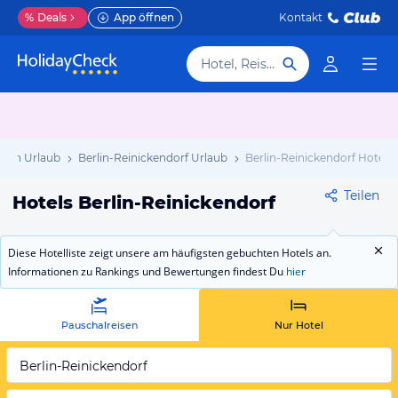
%
Deals
App öffnen
Kontakt
Hotel, Reiseziel
erlin Urlaub
Berlin-Reinickendorf Urlaub
Berlin-Reinickendorf Hotels
Teilen
Hotels Berlin-Reinickendorf
Diese Hotelliste zeigt unsere am häufigsten gebuchten Hotels an.
Informationen zu Rankings und Bewertungen findest Du
hier
Pauschalreisen
Nur Hotel
Berlin-Reinickendorf