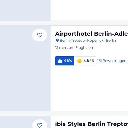
Airporthotel Berlin-Adl
Berlin-Treptow-Köpenick
·
Berlin
15 min
zum Flughafen
161
Bewertungen
98%
4,8
/ 6
ibis Styles Berlin Trept