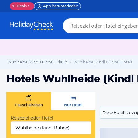
%
Deals
App herunterladen
Wuhlheide (Kindl Bühne) Urlaub
Wuhlheide (Kindl Bühne) Hotels
Hotels Wuhlheide (Kindl
Pauschalreisen
Nur Hotel
Diese Hotelliste z
Reiseziel oder Hotel
Wuhlheide (Kindl Bühne)