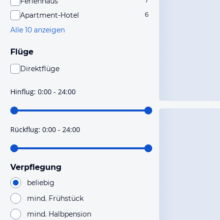
Ferienhaus
7
Apartment-Hotel
6
Alle 10 anzeigen
Flüge
Direktflüge
Du findest mit dieser Einstellung Flüge, die mit sehr
hoher Wahrscheinlichkeit Direktflüge sind. Bitte
Hinflug
:
0:00 - 24:00
prüfe vor der Buchung noch einmal die Flugdetails.
Rückflug
:
0:00 - 24:00
Verpflegung
beliebig
mind. Frühstück
mind. Halbpension