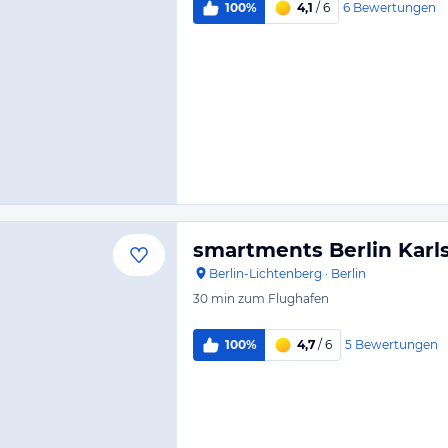
6
Bewertungen
100%
4,1
/ 6
smartments Berlin Karl
Berlin-Lichtenberg
·
Berlin
30 min
zum Flughafen
5
Bewertungen
100%
4,7
/ 6