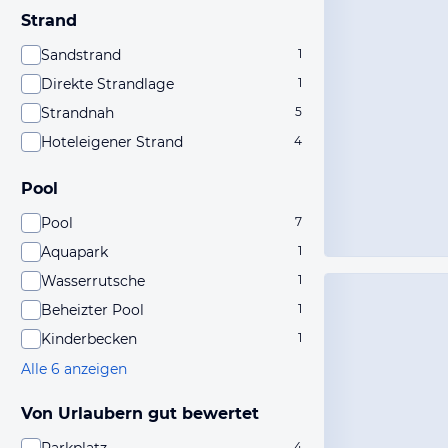
Strand
Sandstrand
1
Direkte Strandlage
1
Strandnah
5
Hoteleigener Strand
4
Pool
Pool
7
Aquapark
1
Wasserrutsche
1
Beheizter Pool
1
Kinderbecken
1
Alle 6 anzeigen
Von Urlaubern gut bewertet
4