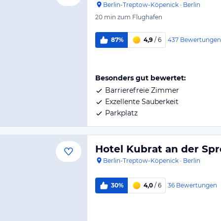
Berlin-Treptow-Köpenick
·
Berlin
20 min
zum Flughafen
437
Bewertungen
87%
4,9
/ 6
Besonders gut bewertet:
Barrierefreie Zimmer
Exzellente Sauberkeit
Parkplatz
Hotel Kubrat an der Sp
Berlin-Treptow-Köpenick
·
Berlin
36
Bewertungen
30%
4,0
/ 6