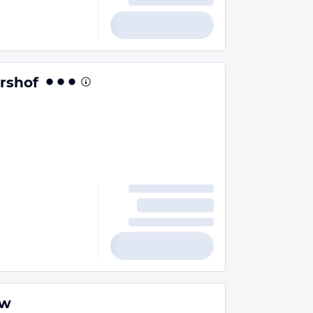
ershof
ow