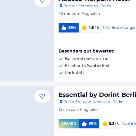
Berlin-Lichtenberg
·
Berlin
45 min
zum Flughafen
1.165
Bewertunge
85%
4,5
/ 6
Besonders gut bewertet:
Barrierefreie Zimmer
Exzellente Sauberkeit
Parkplatz
Essential by Dorint Berl
Berlin-Treptow-Köpenick
·
Berlin
15 min
zum Flughafen
658
Be
AWARD
98%
5,3
/ 6