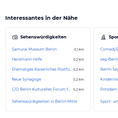
Interessantes in der Nähe
Sehenswürdigkeiten
Spor
Samurai Museum Berlin
ComedyTo
0,1
km
Heckmann-Höfe
0,2
km
Ehemaliges Kaiserliches Postfuhramt
Berlin S
0,2
km
Neue Synagoge
Kinderins
0,2
km
C/O Berlin Kulturelles Forum für Fotografie Postfuhramt
Potsdam 
0,2
km
Sehenswürdigkeiten in Berlin-Mitte