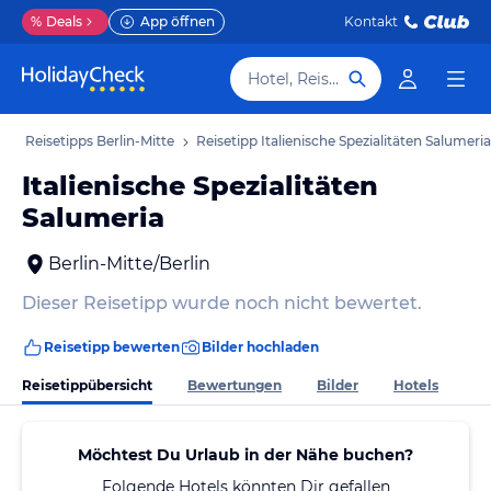
%
Deals
App öffnen
Kontakt
Hotel, Reiseziel
b
Reisetipps Berlin-Mitte
Reisetipp Italienische Spezialitäten Salumeria
Italienische Spezialitäten
Salumeria
Berlin-Mitte/Berlin
Dieser Reisetipp wurde noch nicht bewertet.
Reisetipp bewerten
Bilder hochladen
Reisetippübersicht
Bewertungen
Bilder
Hotels
Möchtest Du Urlaub in der Nähe buchen?
Folgende Hotels könnten Dir gefallen