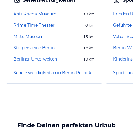
Sehenswürdigkeiten
Spor
Anti-Kriegs-Museum
0,9
km
Prime Time Theater
1,0
km
Mitte Museum
Vabali Sp
1,5
km
Stolpersteine Berlin
Berlin-W
1,6
km
Berliner Unterwelten
Kinderins
1,9
km
Sehenswürdigkeiten in Berlin-Reinickendorf
Finde Deinen perfekten Urlaub