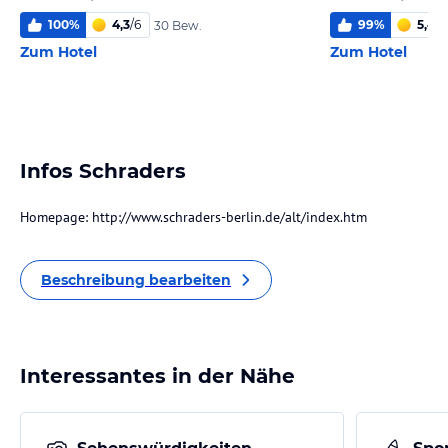
100
%
4,3
/
6
99
%
5,4
/
6
30 Bew.
Zum Hotel
Zum Hotel
Infos Schraders
Homepage: http://www.schraders-berlin.de/alt/index.htm
Beschreibung bearbeiten
Interessantes in der Nähe