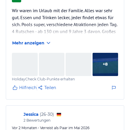
Wir waren im Urlaub mit der Familie. Alles war sehr
gut. Essen und Trinken lecker, jeder findet etwas für
sich. Pools super, verschiedene Atraktionen jeden Tag.
4 Rutschen - ab 130 cm und 9 Jahre 3 davon. Großes
Gym. Die Shows am Abend so 4/5 aber auch
Mehr anzeigen
ordentlich. Helpdesk macht den Job echt gut. Jede
Frage, jedes Problem lösen sie ohne Probleme.
Empfehlenswert.
+
8
HolidayCheck Club-Punkte erhalten
Hilfreich
Teilen
Jessica
(
26-30
)
2
Bewertungen
Vor 2 Monaten • Verreist als Paar im Mai 2026