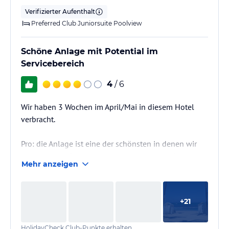
Verifizierter Aufenthalt
Preferred Club Juniorsuite Poolview
Schöne Anlage mit Potential im
Servicebereich
4
/ 6
Wir haben 3 Wochen im April/Mai in diesem Hotel
verbracht.
Pro: die Anlage ist eine der schönsten in denen wir
bisher waren. Besonders der adults only preferred
Mehr anzeigen
pool Bereich ist traumhaft schön.
Das Essen ist sehr abwechslungsreich und qualitativ
sehr gut. Auch das Buffet ist ansprechend gestaltet
+
21
am Morgen und Mittag.
Die Option das Nachbarhotel ebenfalls zu besuchen
HolidayCheck Club-Punkte erhalten