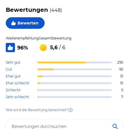
Bewertungen
(
448
)
Bewerten
Weiterempfehlung
Gesamtbewertung
5,6
/ 6
96
%
Sehr gut
295
Gut
95
Eher gut
31
Eher schlecht
15
Schlecht
5
Sehr schlecht
7
Wie wird die Bewertung berechnet?