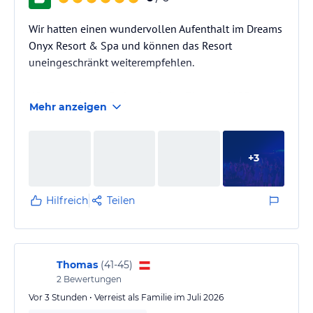
Wir hatten einen wundervollen Aufenthalt im Dreams
Onyx Resort & Spa und können das Resort
uneingeschränkt weiterempfehlen.
Wir waren in der Swim-up-Suite, Zimmer 6125,
Mehr anzeigen
untergebracht und haben diese sehr genossen. Der
direkte Zugang zum Pool hat unseren Urlaub zu
etwas ganz Besonderem gemacht.
+
3
Ein ganz besonderes Dankeschön geht an den Front
Desk Manager Alexis. Er spricht unter anderem
Hilfreich
Teilen
Deutsch und hat uns mit seiner Freundlichkeit,
Professionalität und Hilfsbereitschaft beeindruckt. Er
hatte jederzeit ein…
Thomas
(
41-45
)
2
Bewertungen
Vor 3 Stunden • Verreist als Familie im Juli 2026