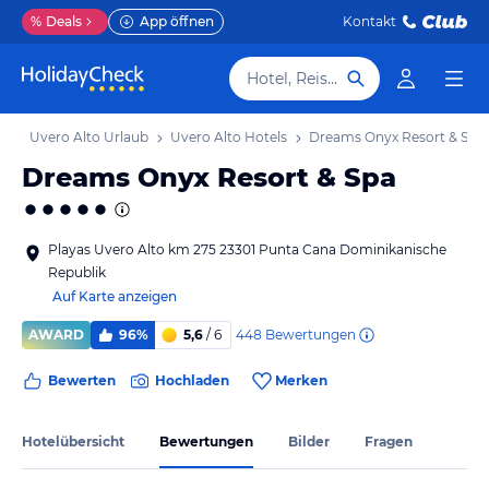
%
Deals
App öffnen
Kontakt
Hotel, Reiseziel
ub
Uvero Alto Urlaub
Uvero Alto Hotels
Dreams Onyx Resort & Spa
Dreams Onyx Resort & Spa
Playas Uvero Alto km 275 23301 Punta Cana Dominikanische
Republik
Auf Karte anzeigen
448
Bewertungen
AWARD
96%
5,6
/ 6
Bewerten
Hochladen
Merken
Hotelübersicht
Bewertungen
Bilder
Fragen