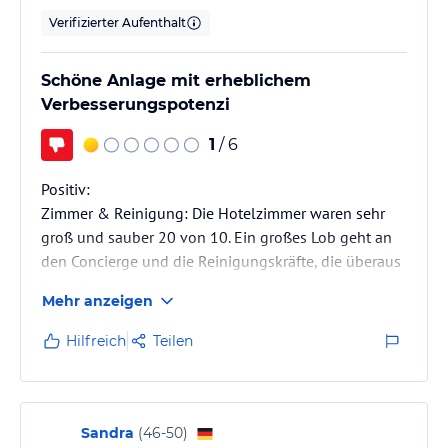
Verifizierter Aufenthalt
Schöne Anlage mit erheblichem
Verbesserungspotenzi
1
/ 6
​Positiv:
​Zimmer & Reinigung: Die Hotelzimmer waren sehr
groß und sauber 20 von 10. Ein großes Lob geht an
den Concierge und die Reinigungskräfte, die überaus
freundlich und herzlich waren.
Mehr anzeigen
​Pool & Aktivitäten: Der Pool mit den Schwimmringen
Hilfreich
Teilen
und dem Strudelkanal war ein echtes Highlight und
hat großen Spaß gemacht. Auch das Abendprogramm
war hervorragend – insbesondere die Magic-Show,
die Silent Disco und die Feuershow waren klasse.
Sandra
(
46-50
)