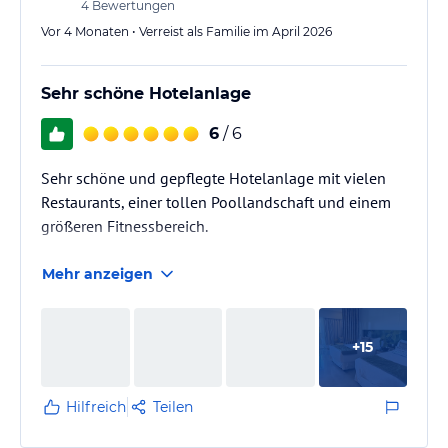
4
Bewertungen
​Anlagen-Nutzung: Sehr positiv war zudem, dass man
Vor 4 Monaten • Verreist als Familie im April 2026
das nahtlos verbundene…
Sehr schöne Hotelanlage
6
/ 6
Sehr schöne und gepflegte Hotelanlage mit vielen
Restaurants, einer tollen Poollandschaft und einem
größeren Fitnessbereich.
Mehr anzeigen
+
15
Hilfreich
Teilen