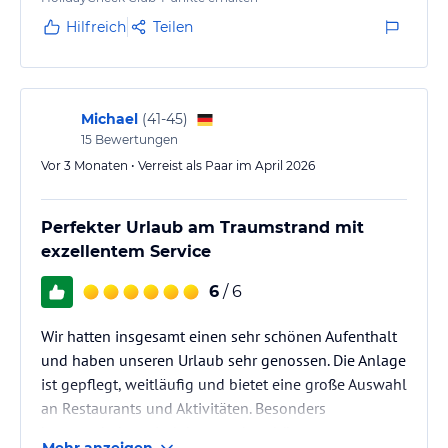
ist super.
Es wird sich gut um den Strand gekümmert und die
Hilfreich
Teilen
Algen werden regelmäßig weggeräumt.
Contra: Der Service. Leider haben wir bereits…
Michael
(
41-45
)
15
Bewertungen
Vor 3 Monaten • Verreist als Paar im April 2026
Perfekter Urlaub am Traumstrand mit
exzellentem Service
6
/ 6
Wir hatten insgesamt einen sehr schönen Aufenthalt
und haben unseren Urlaub sehr genossen. Die Anlage
ist gepflegt, weitläufig und bietet eine große Auswahl
an Restaurants und Aktivitäten. Besonders
hervorzuheben sind der wunderschöne
Mehr anzeigen