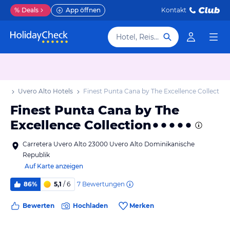
%
Deals
App öffnen
Kontakt
Hotel, Reiseziel
aub
Uvero Alto Hotels
Finest Punta Cana by The Excellence Collection
Finest Punta Cana by The
Excellence Collection
Carretera Uvero Alto 23000 Uvero Alto Dominikanische
Republik
Auf Karte anzeigen
7
Bewertungen
86%
5,1
/ 6
Bewerten
Hochladen
Merken