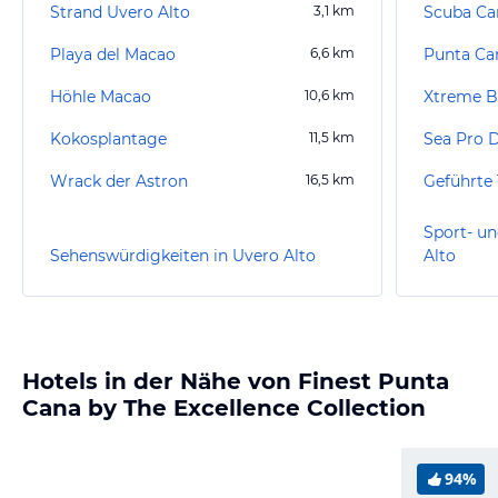
Strand Uvero Alto
3,1
km
Scuba Ca
Playa del Macao
6,6
km
Höhle Macao
10,6
km
Xtreme B
Kokosplantage
11,5
km
Sea Pro D
Wrack der Astron
16,5
km
Geführte 
Sport- un
Sehenswürdigkeiten in Uvero Alto
Alto
Hotels in der Nähe von Finest Punta
Cana by The Excellence Collection
94%