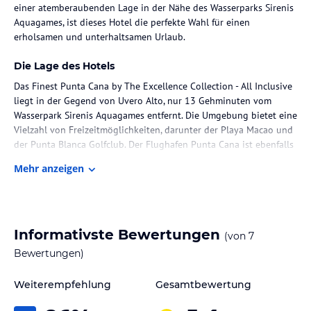
einer atemberaubenden Lage in der Nähe des Wasserparks Sirenis
Aquagames, ist dieses Hotel die perfekte Wahl für einen
erholsamen und unterhaltsamen Urlaub.
Die Lage des Hotels
Das Finest Punta Cana by The Excellence Collection - All Inclusive
liegt in der Gegend von Uvero Alto, nur 13 Gehminuten vom
Wasserpark Sirenis Aquagames entfernt. Die Umgebung bietet eine
Vielzahl von Freizeitmöglichkeiten, darunter der Playa Macao und
der Punta Blanca Golfclub. Der Flughafen Punta Cana ist ebenfalls
gut zu erreichen.
Mehr anzeigen
Zimmer / Unterbringung im Hotel
Die 455 klimatisierten Zimmer im Finest Punta Cana by The
Excellence Collection - All Inclusive bieten den Gästen einen
Informativste Bewertungen
(von
7
komfortablen Rückzugsort. Die Zimmer verfügen über eine
Minibar, einen Smart-TV und kostenloses WLAN. Die Badezimmer
Bewertungen)
sind mit Whirlpools und kostenlosen Toilettenartikeln
ausgestattet. Für zusätzlichen Komfort stehen Safes in Laptop-
Weiterempfehlung
Gesamtbewertung
Größe, Wasserkocher mit Kaffee-/Teezubehör und kostenlose
internationale Anrufe zur Verfügung.