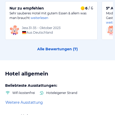
Nur zu empfehlen
6
/ 6
5* A
Sehr sauberes Hotel mit gutem Essen & allem was
Moder
man braucht
weiterlesen
Gastr
weite
Jess
31-35
•
Oktober 2023
Aus Deutschland
Alle Bewertungen (
7
)
Hotel allgemein
Beliebteste Ausstattungen:
Wifi kostenfrei
Hoteleigener Strand
Weitere Ausstattung