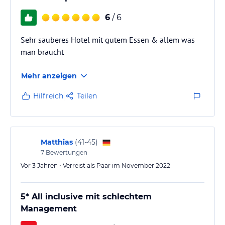
Hinweis:
Verfasst von HolidayCheck mit Hilfe von KI. Alle
6
/ 6
Angaben ohne Gewähr. Bitte lies vor der Buchung die
verbindlichen
Angebotsdetails
des jeweiligen Veranstalters.
Sehr sauberes Hotel mit gutem Essen & allem was
man braucht
Mehr anzeigen
Hilfreich
Teilen
Matthias
(
41-45
)
7
Bewertungen
Vor 3 Jahren • Verreist als Paar im November 2022
5* All inclusive mit schlechtem
Management