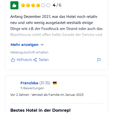
4
/ 6
Anfang Dezember 2021 war das Hotel noch relativ
neu und sehr wenig ausgelastet weshalb einige
Dinge wie z.B. der Foodtruck am Strand oder auch das
Beachhouse nicht offen hatte. Gerade der Service und
Abläufe usw. müssen sich hier noch einspielen.
Mehr anzeigen
Zimmer war Top, Essen gerade für meine Frau leider
Flop.
Meilengutschrift erhalten
Hilfreich
Teilen
Franziska
(
31-35
)
11
Bewertungen
Vor 2 Jahren • Verreist als Familie im Januar 2023
Bestes Hotel in der Domrep!