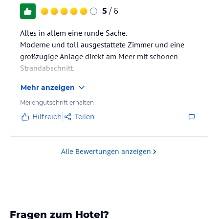
5
/ 6
Alles in allem eine runde Sache.
Moderne und toll ausgestattete Zimmer und eine
großzügige Anlage direkt am Meer mit schönen
Strandabschnitt.
Der Service ist in allen Bereichen extrem nett und
Mehr anzeigen
zuvorkommend.
Meilengutschrift erhalten
Hilfreich
Teilen
Alle Bewertungen anzeigen
Fragen zum Hotel?