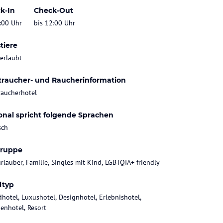
k-In
Check-Out
:00 Uhr
bis 12:00 Uhr
tiere
 erlaubt
traucher- und Raucherinformation
raucherhotel
onal spricht folgende Sprachen
sch
gruppe
rlauber, Familie, Singles mit Kind, LGBTQIA+ friendly
ltyp
dhotel, Luxushotel, Designhotel, Erlebnishotel,
ienhotel, Resort