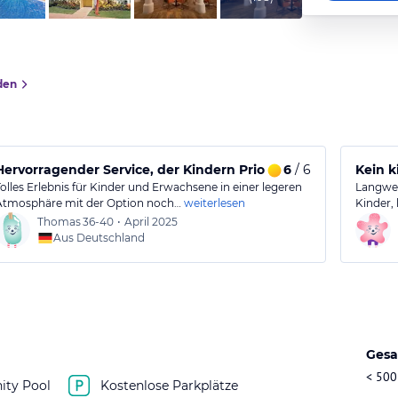
den
s. Buffet jedoch verbesserungswürdig.
Hervorragender Service, der Kindern Priorität einräumt. Nicke
6
/ 6
Kein k
Tolles Erlebnis für Kinder und Erwachsene in einer legeren
Langweil
Atmosphäre mit der Option noch…
weiterlesen
Kinder, 
Thomas
36-40
•
April 2025
Aus Deutschland
Gesa
< 500
nity Pool
Kostenlose Parkplätze