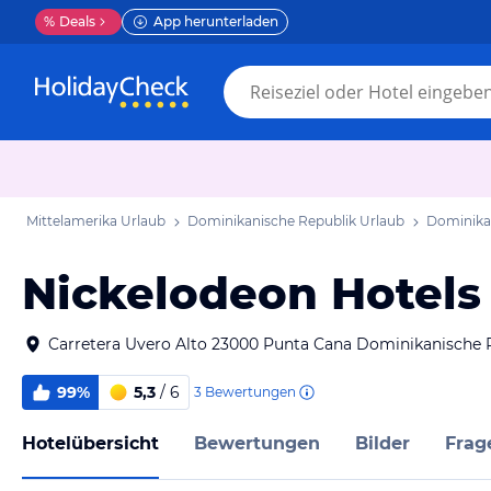
%
Deals
App herunterladen
Mittelamerika Urlaub
Dominikanische Republik Urlaub
Dominikan
Nickelodeon Hotels
Carretera Uvero Alto 23000 Punta Cana Dominikanische 
99%
5,3
/ 6
3
Bewertungen
Hotelübersicht
Bewertungen
Bilder
Frag