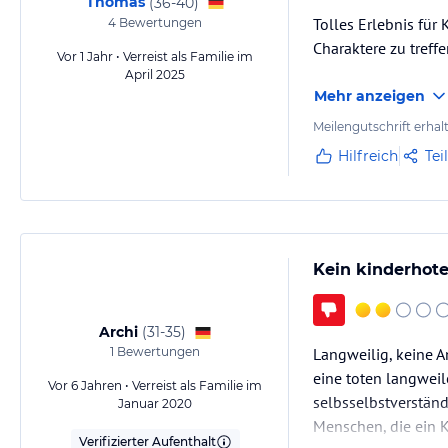
Thomas
(
36-40
)
Tolles Erlebnis für
4
Bewertungen
Charaktere zu treff
Vor 1 Jahr • Verreist als Familie im
April 2025
Mehr anzeigen
Meilengutschrift erhal
Hilfreich
Tei
Kein kinderhote
Archi
(
31-35
)
1
Bewertungen
Langweilig, keine A
eine toten langweil
Vor 6 Jahren • Verreist als Familie im
selbsselbstverständ
Januar 2020
Menschen, die ein K
Verifizierter Aufenthalt