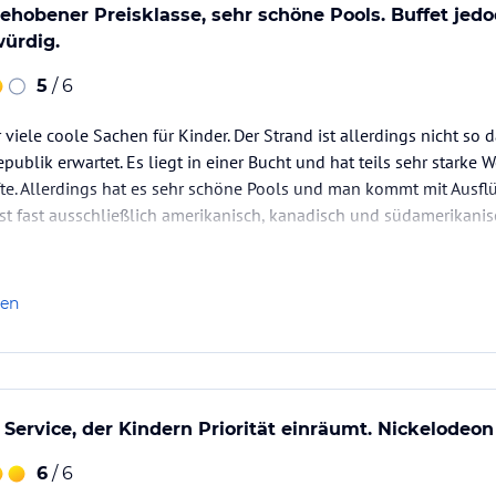
gehobener Preisklasse, sehr schöne Pools. Buffet jed
ürdig.
5
/ 6
 viele coole Sachen für Kinder. Der Strand ist allerdings nicht so
ublik erwartet. Es liegt in einer Bucht und hat teils sehr starke 
fte. Allerdings hat es sehr schöne Pools und man kommt mit Ausfl
st fast ausschließlich amerikanisch, kanadisch und südamerikanis
len
Service, der Kindern Priorität einräumt. Nickelodeon 
6
/ 6