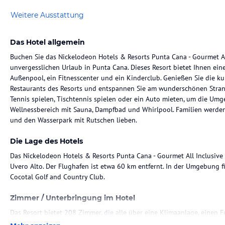
Weitere Ausstattung
Das Hotel allgemein
Buchen Sie das Nickelodeon Hotels & Resorts Punta Cana - Gourmet Al
unvergesslichen Urlaub in Punta Cana. Dieses Resort bietet Ihnen ein
Außenpool, ein Fitnesscenter und ein Kinderclub. Genießen Sie die ku
Restaurants des Resorts und entspannen Sie am wunderschönen Stran
Tennis spielen, Tischtennis spielen oder ein Auto mieten, um die U
Wellnessbereich mit Sauna, Dampfbad und Whirlpool. Familien werd
und den Wasserpark mit Rutschen lieben.
Die Lage des Hotels
Das Nickelodeon Hotels & Resorts Punta Cana - Gourmet All Inclusive
Uvero Alto. Der Flughafen ist etwa 60 km entfernt. In der Umgebung 
Cocotal Golf and Country Club.
Zimmer / Unterbringung im Hotel
Das Resort bietet 208 Zimmer, die alle über eine Klimaanlage, einen F
Jedes Zimmer verfügt über ein eigenes Badezimmer mit Dusche oder B