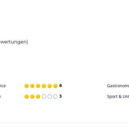
nüsse aus verschiedenen Küchen anbieten. Von
 ist für jeden Geschmack etwas dabei. Das
Abendessen, Snacks und eine Auswahl an
wertungen)
en Alters. Entspannen Sie am Außenpool oder der
 separaten Kinderpool und einen Kinderclub.
itnesscenter trainieren. Wassersportarten wie
h bietet Saunen und verschiedene Massagen und
ice
6
Gastronom
e
3
Sport & Un
ataloginformationen. Alle Angaben ohne
uchung die verbindlichen
Angebotsdetails
des