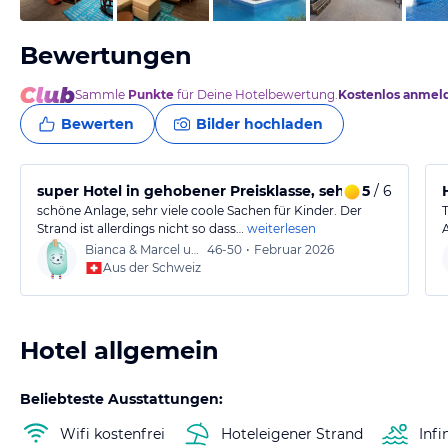
Bewertungen
Sammle
Punkte
für Deine Hotelbewertung.
Kostenlos anmel
Bewerten
Bilder hochladen
super Hotel in gehobener Preisklasse, sehr schöne Pool
5
/ 6
schöne Anlage, sehr viele coole Sachen für Kinder. Der
Strand ist allerdings nicht so dass…
weiterlesen
Bianca & Marcel und Henry
46-50
•
Februar 2026
Aus der Schweiz
Hotel allgemein
Beliebteste Ausstattungen:
Wifi kostenfrei
Hoteleigener Strand
Infi