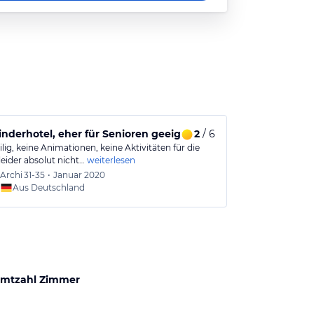
lodeon Lifestyle pur.
inderhotel, eher für Senioren geeignet
2
/ 6
ig, keine Animationen, keine Aktivitäten für die
leider absolut nicht…
weiterlesen
Archi
31-35
•
Januar 2020
Aus Deutschland
mtzahl Zimmer