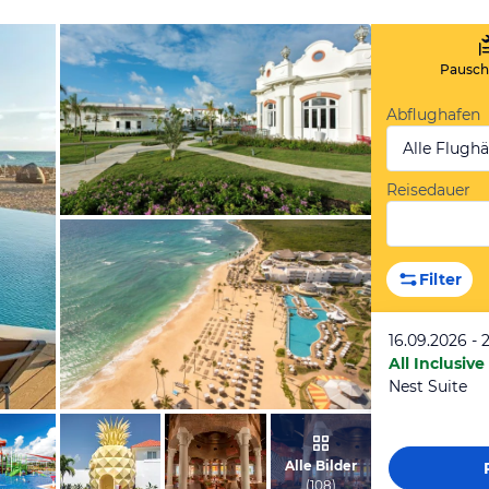
Pauscha
Abflughafen
Alle Flugh
Reisedauer
vom Hotelier, Februar 2019
Filter
16.09.2026 - 
All Inclusive
Nest Suite
vom Hotelier, Februar 2019
Alle Bilder
(
108
)