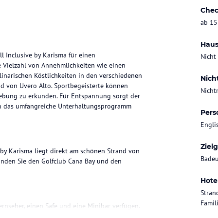
Chec
ab 15
Haus
l Inclusive by Karisma für einen
Nicht
e Vielzahl von Annehmlichkeiten wie einen
linarischen Köstlichkeiten in den verschiedenen
Nich
d von Uvero Alto. Sportbegeisterte können
Nicht
mgebung zu erkunden. Für Entspannung sorgt der
en das umfangreiche Unterhaltungsprogramm
Pers
Engli
Ziel
 by Karisma liegt direkt am schönen Strand von
Badeu
finden Sie den Golfclub Cana Bay und den
Hote
Stran
Famil
ernseher, einen Safe und eine Minibar verfügen.
adewanne. Ein Balkon oder eine Terrasse bietet