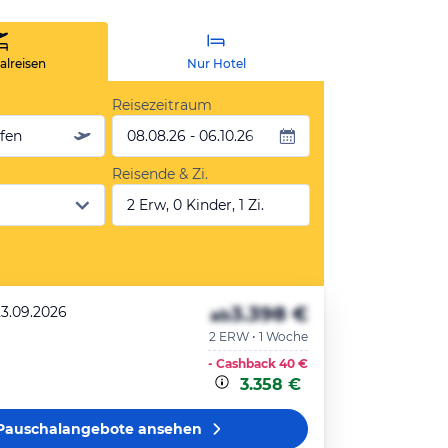
lreisen
Nur Hotel
Reisezeitraum
äfen
08.08.26 - 06.10.26
Reisende & Zi.
2 Erw, 0 Kinder, 1 Zi.
3.398 €
23.09.2026
ab
2 ERW • 1 Woche
- Cashback
40 €
3.358 €
Pauschalangebote
ansehen