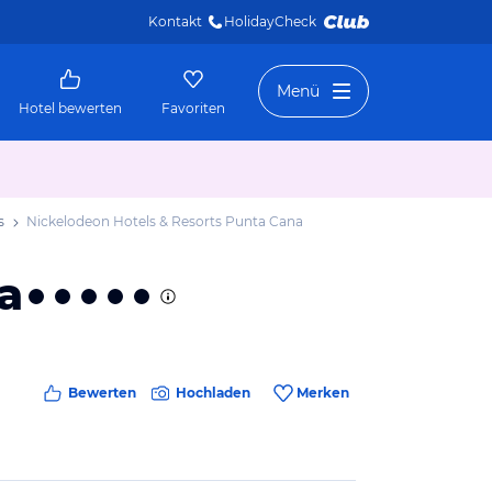
Kontakt
HolidayCheck 
Menü
Hotel bewerten
Favoriten
s
Nickelodeon Hotels & Resorts Punta Cana
a
Bewerten
Hochladen
Merken