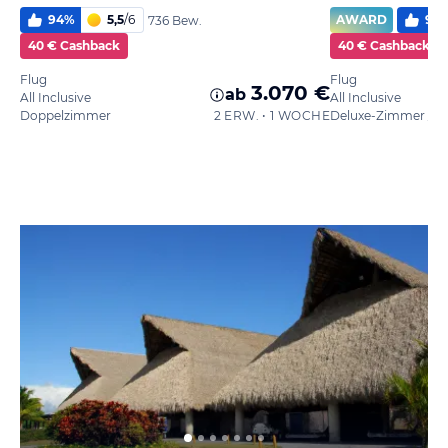
94
%
5,5
/
6
AWARD
93
736 Bew.
40 € Cashback
40 € Cashback
Flug
Flug
3.070 €
ab
All Inclusive
All Inclusive
Doppelzimmer
2 ERW. • 1 WOCHE