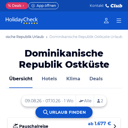
%
Deals
App öffnen
Kontakt
kanische Republik Urlaub
Dominikanische Republik Ostküste Urlaub
Dominikanische
Republik Ostküste
Übersicht
Hotels
Klima
Deals
1.677 €
ab
Pauschalreise