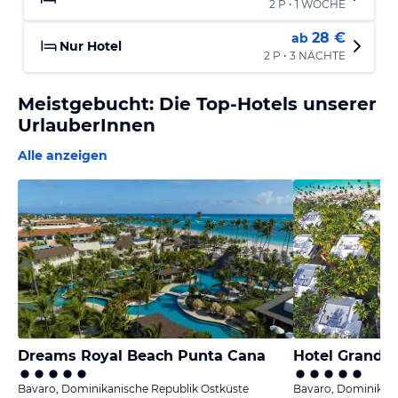
2 P • 1 WOCHE
28 €
ab
Nur Hotel
2 P • 3 NÄCHTE
Meistgebucht: Die Top-Hotels unserer
UrlauberInnen
Alle anzeigen
Dreams Royal Beach Punta Cana
Bavaro, Dominikanische Republik Ostküste
Bavaro, Dominikani