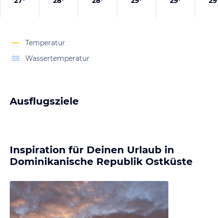
27
°
28
°
28
°
29
°
29
°
29
Temperatur
Wassertemperatur
Ausflugsziele
Inspiration für Deinen Urlaub in
Dominikanische Republik Ostküste