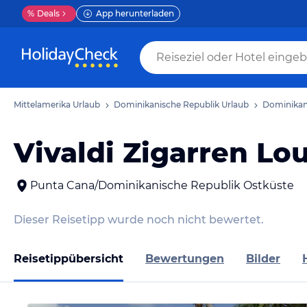
%
Deals
App herunterladen
Mittelamerika Urlaub
Dominikanische Republik Urlaub
Dominikan
Vivaldi Zigarren Lo
Punta Cana/Dominikanische Republik Ostküste
Dieser Reisetipp wurde noch nicht bewertet.
Reisetippübersicht
Bewertungen
Bilder