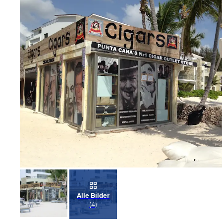
Bild melden
von Jürgen
Alle Bilder
(
4
)