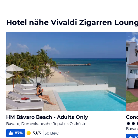
Bild
melden
von Jürgen
Hotel nähe Vivaldi Zigarren Loun
HM Bávaro Beach - Adults Only
Cond
Bavaro, Dominikanische Republik Ostküste
Bavaro
87
%
5,1
/
6
30 Bew.
1