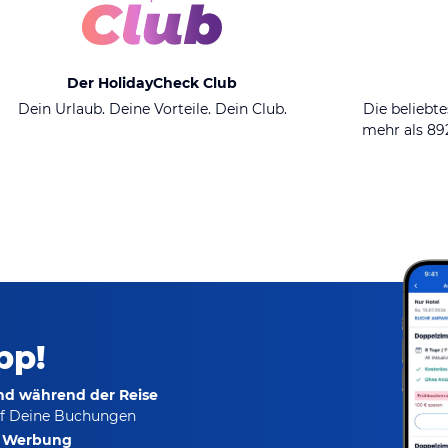
Der HolidayCheck Club
Dein Urlaub. Deine Vorteile. Dein Club.
Die beliebte
mehr als 8
pp!
und während der Reise
f Deine Buchungen
e Werbung