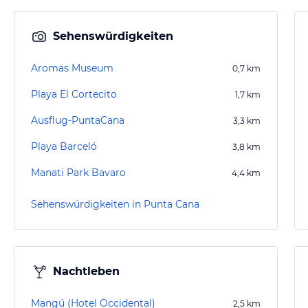
Sehenswürdigkeiten
Aromas Museum
0,7
km
Playa El Cortecito
1,7
km
Ausflug-PuntaCana
3,3
km
Playa Barceló
3,8
km
Manati Park Bavaro
4,4
km
Sehenswürdigkeiten in Punta Cana
Nachtleben
Mangú (Hotel Occidental)
2,5
km