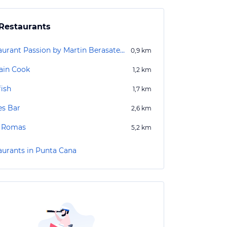
Restaurants
Restaurant Passion by Martin Berasategui
0,9
km
ain Cook
1,2
km
fish
1,7
km
es Bar
2,6
km
 Romas
5,2
km
aurants in Punta Cana