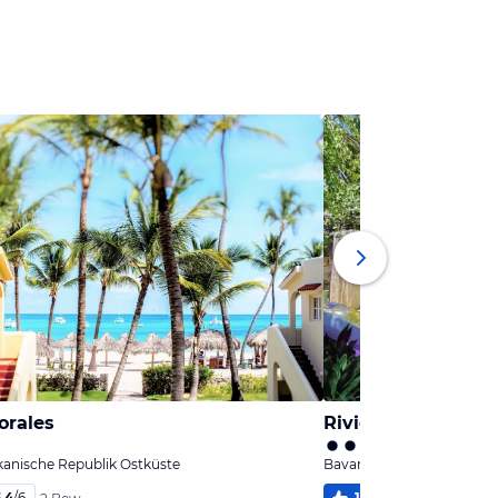
orales
Riviera Punta Can
anische Republik Ostküste
Bavaro, Dominikanische R
,4
/
6
100
%
5,0
/
6