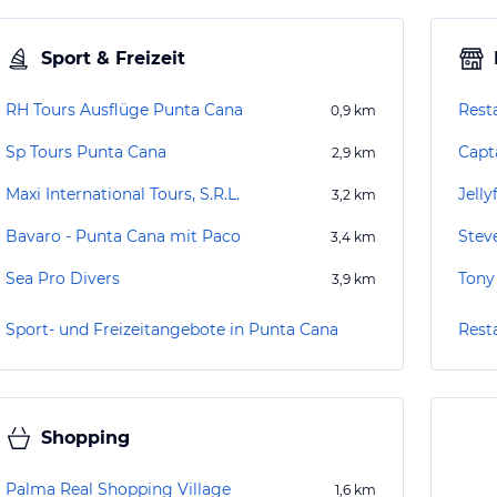
Sport & Freizeit
RH Tours Ausflüge Punta Cana
0,9
km
Sp Tours Punta Cana
Capt
2,9
km
Maxi International Tours, S.R.L.
Jelly
3,2
km
Bavaro - Punta Cana mit Paco
Stev
3,4
km
Sea Pro Divers
Tony
3,9
km
Sport- und Freizeitangebote in Punta Cana
Rest
Shopping
Palma Real Shopping Village
1,6
km