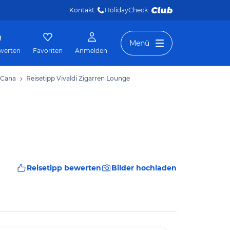
Kontakt
HolidayCheck 
Menü
werten
Favoriten
Anmelden
 Cana
Reisetipp Vivaldi Zigarren Lounge
Reisetipp bewerten
Bilder hochladen