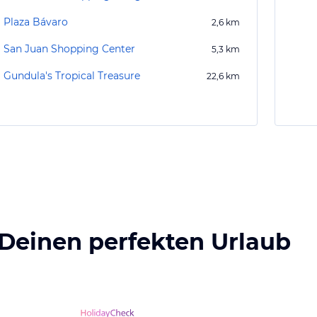
Plaza Bávaro
2,6
km
San Juan Shopping Center
5,3
km
Gundula's Tropical Treasure
22,6
km
 Deinen perfekten Urlaub