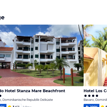
ge
o Hotel Stanza Mare Beachfront
Hotel Los C
, Dominikanische Republik Ostküste
Bavaro, Dominik
00
%
3,4
/
6
100
%
5