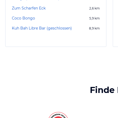
Zum Scharfen Eck
2,6
km
Coco Bongo
5,9
km
Kuh Bah Libre Bar (geschlossen)
8,9
km
Finde