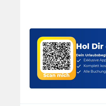
Hol Dir
Dein Urlaubsbegl
Exklusive Ap
Komplett kos
Alle Buchungs
Scan mich