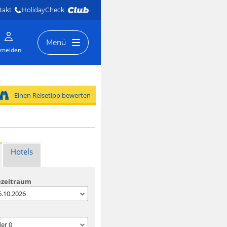
takt
HolidayCheck 
Menü
melden
Einen Reisetipp bewerten
Hotels
ezeitraum
06.10.2026
der
0