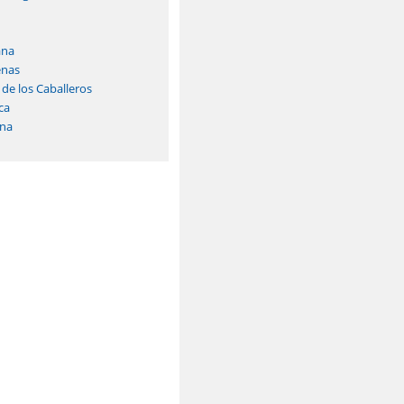
ana
enas
 de los Caballeros
ca
na