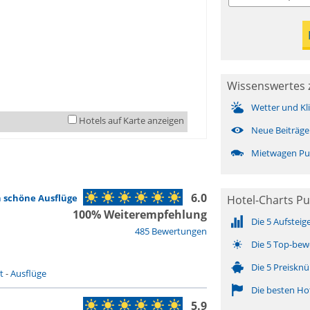
Wissenswertes 
Wetter und Kl
Hotels auf Karte anzeigen
Neue Beiträge
Mietwagen Pu
6.0
h schöne Ausflüge
Hotel-Charts P
100% Weiterempfehlung
Die 5 Aufsteig
485 Bewertungen
Die 5 Top-bew
Die 5 Preisknü
t
-
Ausflüge
Die besten Ho
5.9