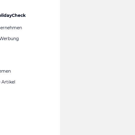
olidayCheck
ternehmen
 Werbung
hemen
 Artikel