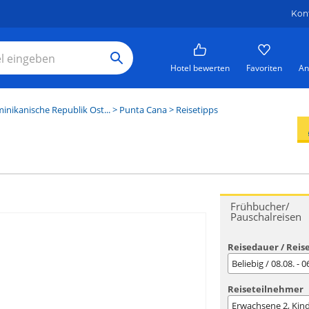
Kon
Hotel bewerten
Favoriten
An
inikanische Republik Ost...
>
Punta Cana
> Reisetipps
Frühbucher/
Pauschalreisen
Reisedauer / Reis
Beliebig / 08.08. - 
Reiseteilnehmer
Erwachsene
2
, Kin