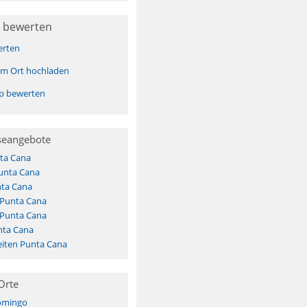
 bewerten
erten
sem Ort hochladen
pp bewerten
seangebote
ta Cana
Punta Cana
ta Cana
 Punta Cana
 Punta Cana
nta Cana
iten Punta Cana
Orte
omingo