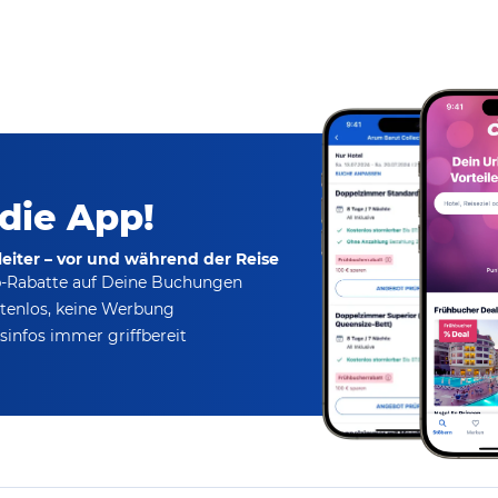
 die App!
eiter – vor und während der Reise
p-Rabatte
auf Deine Buchungen
tenlos,
keine Werbung
infos immer griffbereit