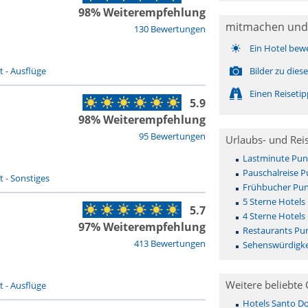
98% Weiterempfehlung
mitmachen und
130 Bewertungen
Ein Hotel bew
t
-
Ausflüge
Bilder zu die
Einen Reiseti
5.9
98% Weiterempfehlung
95 Bewertungen
Urlaubs- und Rei
Lastminute Pun
Pauschalreise 
t
-
Sonstiges
Frühbucher Pun
5 Sterne Hotels
5.7
4 Sterne Hotels
97% Weiterempfehlung
Restaurants Pu
413 Bewertungen
Sehenswürdigke
Weitere beliebte 
t
-
Ausflüge
Hotels Santo D