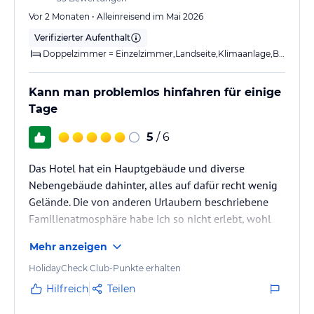
Vor 2 Monaten • Alleinreisend im Mai 2026
Verifizierter Aufenthalt
Doppelzimmer = Einzelzimmer,Landseite,Klimaanlage,Bad oder Dusche,Balkon o. Terrasse
Kann man problemlos hinfahren für einige
Tage
5
/ 6
Das Hotel hat ein Hauptgebäude und diverse
Nebengebäude dahinter, alles auf dafür recht wenig
Gelände. Die von anderen Urlaubern beschriebene
Familienatmosphäre habe ich so nicht erlebt, wohl
aber ein sehr aufmerksames, freundliches,
Mehr anzeigen
mehrsprachiges und unendlich geduldiges Personal
bei den Mahlzeiten.
HolidayCheck Club-Punkte erhalten
Es gibt einen "Naya Club", das scheint ein
Hilfreich
Teilen
Animationsteam zu sein, das vorwiegend in