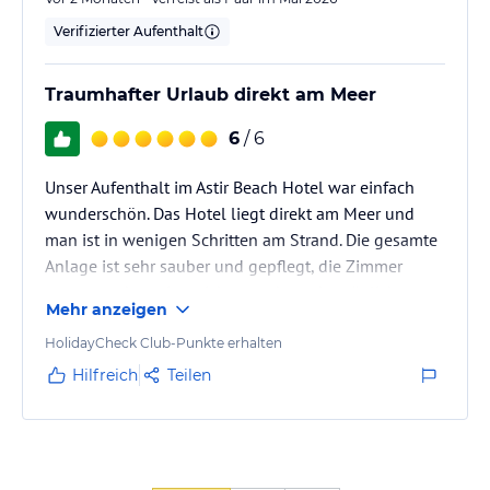
Verifizierter Aufenthalt
Traumhafter Urlaub direkt am Meer
6
/ 6
Unser Aufenthalt im Astir Beach Hotel war einfach
wunderschön. Das Hotel liegt direkt am Meer und
man ist in wenigen Schritten am Strand. Die gesamte
Anlage ist sehr sauber und gepflegt, die Zimmer
waren modern eingerichtet und wurden täglich
Mehr anzeigen
gereinigt. Besonders gefallen hat uns die freundliche
und familiäre Atmosphäre – das gesamte Personal
HolidayCheck Club-Punkte erhalten
war immer hilfsbereit, aufmerksam und herzlich.
Hilfreich
Teilen
Das Essen war abwechslungsreich und wirklich
lecker. Egal ob Frühstück oder Abendessen, es war
immer für jeden etwas dabei.…