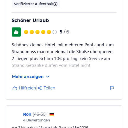
Verifizierter Aufenthalt
Schöner Urlaub
5
/ 6
Schönes kleines Hotel, mit mehreren Pools und zum
Strand muss man nur einmal die Straße überqueren.
2 Liegen plus Schirm 10€ pro Tag, kein Service am
Strand. Getränke dürfen vom Hotel nicht
mitgenommen werden. Kleine Minimarkt in direkter
Mehr anzeigen
Nähe.
Preise ähnlich wie bei uns, Schnäppchen findet man
Hilfreich
Teilen
dort eher nicht
Ron
(
46-50
)
4
Bewertungen
Vor 2 Monaten • Verreist als Paar im Mai 2026