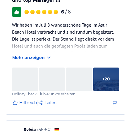
und top Manager !!!
6
/ 6
Wir haben im Juli 8 wunderschöne Tage im Astir
Beach Hotel verbracht und sind rundum begeistert.
Die Lage ist perfekt: Der Strand liegt direkt vor dem
Hotel und auch die gepflegten Pools laden zum
Entspannen ein. Wer Action möchte, findet direkt vor
Mehr anzeigen
der Tür zahlreiche Wassersportmöglichkeiten.
Unser modernes Zimmer mit direktem Meerblick war
ein Traum. Das Essen war abwechslungsreich und
+
20
sehr lecker. Total große Salat Auswahl. Auch der Spa-
Bereich mit der Massage ist sehr zu empfehlen.
HolidayCheck Club-Punkte erhalten
Ein besonderes Lob gilt dem…
Hilfreich
Teilen
Sylvia
(
56-60
)