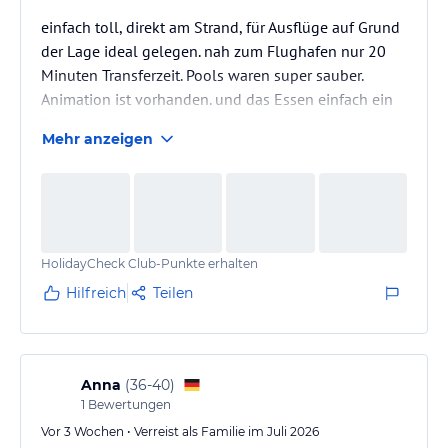
einfach toll, direkt am Strand, für Ausflüge auf Grund
der Lage ideal gelegen. nah zum Flughafen nur 20
Minuten Transferzeit. Pools waren super sauber.
Animation ist vorhanden. und das Essen einfach ein
Traum.
Mehr anzeigen
Danke an das Personal wegen der vielen Tipps. Auch
für die Aktivitäten bei schlechtem Wetter.
HolidayCheck Club-Punkte erhalten
Hilfreich
Teilen
Anna
(
36-40
)
1
Bewertungen
Vor 3 Wochen • Verreist als Familie im Juli 2026