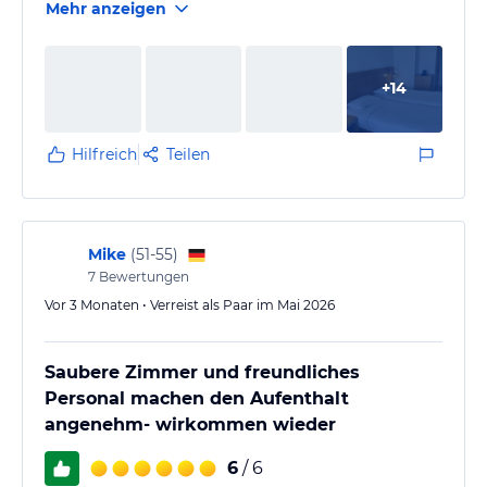
Mehr anzeigen
Geburtstag dort waren, und der überaus freundliche
und hilfsbereite Hotelmanager hat uns geholfen,
eine tolle Überraschung zu bereiten.
+
14
Auch wenn wir nicht lange dort waren, kann ich das
Hotel absolut empfehlen!
Hilfreich
Teilen
Mike
(
51-55
)
7
Bewertungen
Vor 3 Monaten • Verreist als Paar im Mai 2026
Saubere Zimmer und freundliches
Personal machen den Aufenthalt
angenehm- wirkommen wieder
6
/ 6