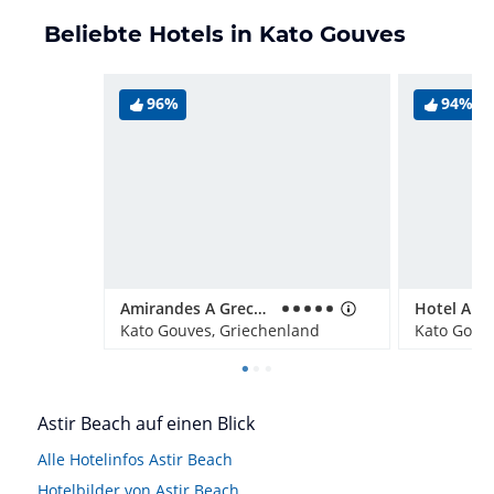
Beliebte Hotels in Kato Gouves
96%
94%
Amirandes A Grecotel Resort To Live
Kato Gouves, Griechenland
Kato Gouv
Astir Beach auf einen Blick
Alle Hotelinfos Astir Beach
Hotelbilder von Astir Beach