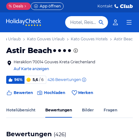
%
Deals
App öffnen
Kontakt
Hotel, Reiseziel
reta Urlaub
Kato Gouves Urlaub
Kato Gouves Hotels
Astir Beach
Astir Beach
Heraklion 70014 Gouves Kreta Griechenland
Auf Karte anzeigen
426
Bewertungen
96%
5,6
/ 6
Bewerten
Hochladen
Merken
Hotelübersicht
Bewertungen
Bilder
Fragen
Bewertungen
(
426
)