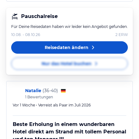
Französisch kommuniziert und manchmal Englisch
als zweite Sprache anbietet. Insgesamt hatte ich bei
Pauschalreise
den vielen französischen…
Für Deine Reisedaten haben wir leider kein Angebot gefunden.
10.08. - 08.10.26
2
ERW
Reisedaten ändern
Nur das Hotel buchen
Natalie
(
36-40
)
1
Bewertungen
Vor 1 Woche • Verreist als Paar im Juli 2026
Beste Erholung in einem wunderbaren
Hotel direkt am Strand mit tollem Personal