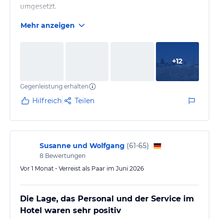
umgesetzt.
Essen ist reichhaltig und Abwechslungsreich
Mehr anzeigen
Frontcooking mit frischen Produkten zu allen
Mahlzeiten.
Die Angestellten sind sehr zuvorkommend und
+
12
sprechen bzw verstehen auch gut Deutsch. Die
Zimmer sind geräumig und sauber, keine Flusen
Gegenleistung erhalten
unter dem Bett und auch keine Kalkablagerungen an
den Badarmaturen.
Hilfreich
Teilen
Z.T. sollten einzelne Bereiche mal Restauriert werden.
Die Animation…
Susanne und Wolfgang
(
61-65
)
8
Bewertungen
Vor 1 Monat • Verreist als Paar im Juni 2026
Die Lage, das Personal und der Service im
Hotel waren sehr positiv