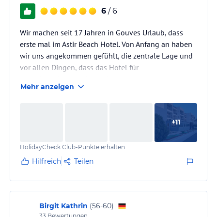
6
/ 6
Wir machen seit 17 Jahren in Gouves Urlaub, dass
erste mal im Astir Beach Hotel. Von Anfang an haben
wir uns angekommen gefühlt, die zentrale Lage und
vor allen Dingen, dass das Hotel für
mobilitätseingeschränkte Personen gut ausgestattet
Mehr anzeigen
ist. Gehstöcke, Rollatoren und Rollstühle können für
die Zeit des Hotelaufenthalt ausgeliehen werden.
Rampen sind im ganzen Hotel vorhanden. Die
+
11
Freundlichkeit und Hilfsbereitschaft der
Mitarbeiter*innen ist sehr erwähnenswert. Das Essen
HolidayCheck Club-Punkte erhalten
ist sehr abwechslungsreich und frisch. Die…
Hilfreich
Teilen
Birgit Kathrin
(
56-60
)
33
Bewertungen