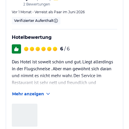
2
Bewertungen
Vor 1 Monat • Verreist als Paar im Juni 2026
Verifizierter Aufenthalt
Hotelbewertung
6
/ 6
Das Hotel ist soweit schön und gut. Liegt allerdings
in der Flugschneise . Aber man gewöhnt sich daran
und nimmt es nicht mehr wahr. Der Service im
Restaurant ist sehr nett und freundlich und
hilfsbereit, echt super. Nur im Bereich Reinigung im
Mehr anzeigen
Zimmer könnte es etwas besser sein. Aber man weiß
ja auch ,das sie ganz schön viel zu tun haben. Aber
trotzdem alles in einem gut.