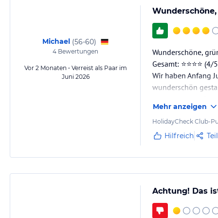
Wunderschöne, g
Michael
(
56-60
)
Wunderschöne, grüne
4
Bewertungen
Gesamt: ⭐⭐⭐⭐ (4/5) 
Vor 2 Monaten • Verreist als Paar im
Wir haben Anfang Ju
Juni 2026
wunderschön gestalt
war zu unserer Reis
Mehr anzeigen
schönen Pools fügen
HolidayCheck Club-Pu
Hilfreich
Tei
Achtung! Das ist