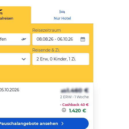
lreisen
Nur Hotel
Reisezeitraum
äfen
08.08.26 - 06.10.26
Reisende & Zi.
2 Erw, 0 Kinder, 1 Zi.
1.460 €
05.10.2026
ab
2 ERW • 1 Woche
m
- Cashback
40 €
1.420 €
Pauschalangebote
ansehen