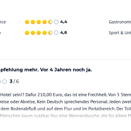
lesen Sie vor der Buchung die verbindlichen
ice
4,4
Gastronom
ataloginformationen. Alle Angaben ohne
uchung die verbindlichen
Angebotsdetails
des
e
4,6
Sport & Un
fehlung mehr. Vor 4 Jahren noch ja.
3
/ 6
 Hotel sein!? Dafür 210,00 Euro, das ist eine Frechheit. Von 5 Ster
nreise oder Abreise, Kein Deutsch sprechendes Personal. Jeden z
dem Bodenabfluß und auf dem Flur und im Portalbereich. Der Toile
 Menschen kaum nutzbar. Nur eine Wannendusche, die für ältere M
d Restaurants sind, außer dem Hauptrestaurant, abends…