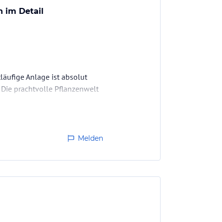
 im Detail
läufige Anlage ist absolut
 Die prachtvolle Pflanzenwelt
te Urlaubsfeeling. Auch die
Melden