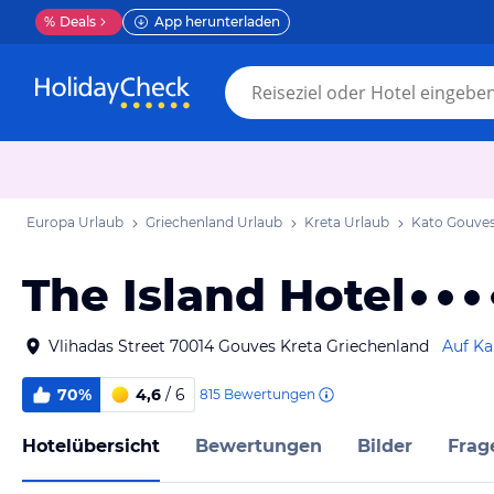
%
Deals
App herunterladen
Europa Urlaub
Griechenland Urlaub
Kreta Urlaub
Kato Gouves
The Island Hotel
Vlihadas Street 70014 Gouves Kreta Griechenland
Auf Ka
70%
4,6
/ 6
815
Bewertungen
Hotelübersicht
Bewertungen
Bilder
Frag