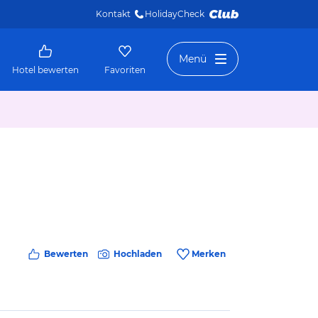
Kontakt
HolidayCheck 
Menü
Hotel bewerten
Favoriten
Bewerten
Hochladen
Merken