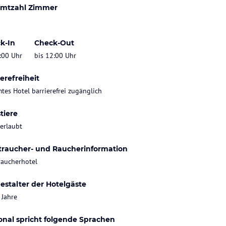
mtzahl Zimmer
k-In
Check-Out
:00 Uhr
bis 12:00 Uhr
erefreiheit
tes Hotel barrierefrei zugänglich
tiere
 erlaubt
traucher- und Raucherinformation
raucherhotel
estalter der Hotelgäste
 Jahre
onal spricht folgende Sprachen