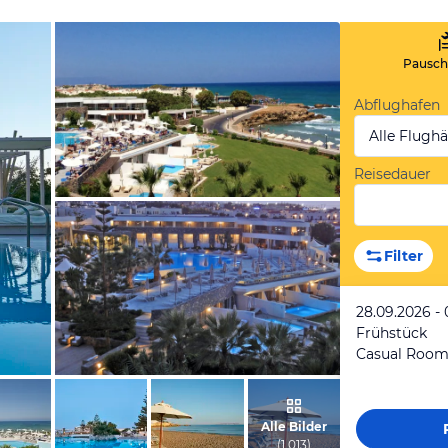
Pauscha
Abflughafen
Alle Flugh
Reisedauer
vom Hotelier, November 2015
Filter
28.09.2026 - 
Frühstück
Casual Roo
vom Hotelier, November 2015
Alle Bilder
(
1.013
)