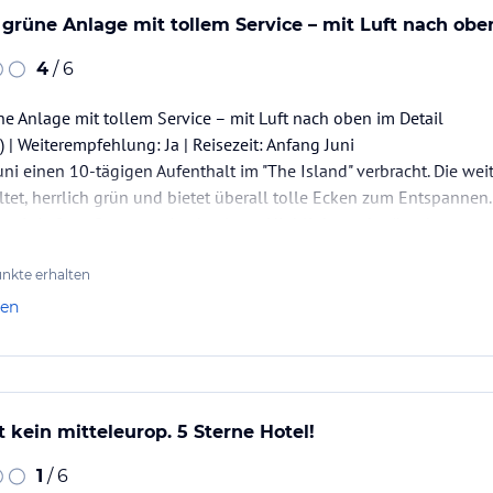
rüne Anlage mit tollem Service – mit Luft nach oben
4
/ 6
 Anlage mit tollem Service – mit Luft nach oben im Detail
| Weiterempfehlung: Ja | Reisezeit: Anfang Juni
ni einen 10-tägigen Aufenthalt im "The Island" verbracht. Die weit
et, herrlich grün und bietet überall tolle Ecken zum Entspannen.
ezeit Anfang Sommer ein absolutes Highlight und prägt das gesam
 sich toll ein, und…
nkte erhalten
len
 kein mitteleurop. 5 Sterne Hotel!
1
/ 6