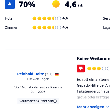
70
%
4,6
- Verfasst von HolidayCheck (2018). Alle Angaben ohne Gewähr. Bitte 
/ 6
Angebotsdetails des jeweiligen Veranstalters.
Hotel
4,6
Serv
Hinweis:
Allgemeine und unverbindliche Hoteliers-/Veranstalter-/K
Gewähr und ohne Prüfung durch HolidayCheck. Bitte lies vor der B
Zimmer
4,4
Lag
jeweiligen Veranstalters.
Keine Weiteremp
Reinhold Holtz
(
71+
)
Es soll ein 5 Sterne
1
Bewertungen
Gepäck-Hilfe bei A
Vor 1 Monat • Verreist als Paar im
Fäkaliengeruch aus 
Juni 2026
große oder kräftige
Verifizierter Aufenthalt
offerierten Bars un
Mehr anzeigen