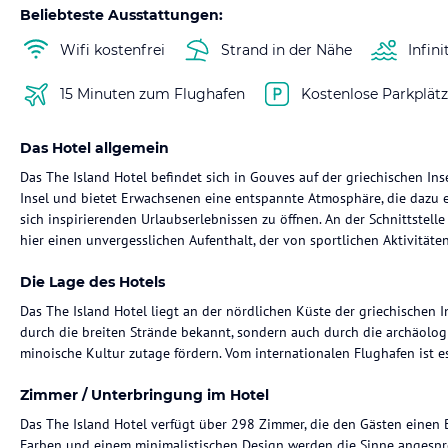
Beliebteste Ausstattungen:
Wifi kostenfrei
Strand in der Nähe
Infini
15 Minuten zum Flughafen
Kostenlose Parkplät
Das Hotel allgemein
Das The Island Hotel befindet sich in Gouves auf der griechischen Inse
Insel und bietet Erwachsenen eine entspannte Atmosphäre, die dazu ei
sich inspirierenden Urlaubserlebnissen zu öffnen. An der Schnittstel
hier einen unvergesslichen Aufenthalt, der von sportlichen Aktivitäte
Die Lage des Hotels
Das The Island Hotel liegt an der nördlichen Küste der griechischen I
durch die breiten Strände bekannt, sondern auch durch die archäolog
minoische Kultur zutage fördern. Vom internationalen Flughafen ist 
Zimmer / Unterbringung im Hotel
Das The Island Hotel verfügt über 298 Zimmer, die den Gästen einen B
Farben und einem minimalistischen Design werden die Sinne angespr