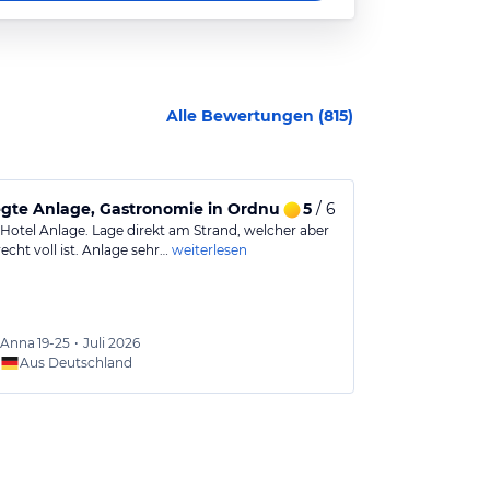
Alle Bewertungen (
815
)
egte Anlage, Gastronomie in Ordnung, schöne Zimmer
5
/ 6
Wunderschön
Hotel Anlage. Lage direkt am Strand, welcher aber
Wunderschöne, 
cht voll ist. Anlage sehr…
weiterlesen
nach oben im D
Gesamt: ⭐⭐⭐⭐
Anna
19-25
•
Juli 2026
Michae
Aus Deutschland
Aus