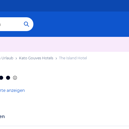
 Urlaub
Kato Gouves Hotels
The Island Hotel
rte anzeigen
en