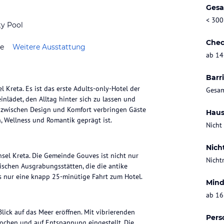
Gesa
< 300
ty Pool
Chec
ze
Weitere Ausstattung
ab 14
Barri
l Kreta. Es ist das erste Adults-only-Hotel der
Gesam
nlädet, den Alltag hinter sich zu lassen und
le zwischen Design und Komfort verbringen Gäste
Haus
n, Wellness und Romantik geprägt ist.
Nicht
Nich
nsel Kreta. Die Gemeinde Gouves ist nicht nur
Nicht
ischen Ausgrabungsstätten, die die antike
es nur eine knapp 25-minütige Fahrt zum Hotel.
Mind
ab 16
lick auf das Meer eröffnen. Mit vibrierenden
Pers
ochen und auf Entspannung eingestellt. Die