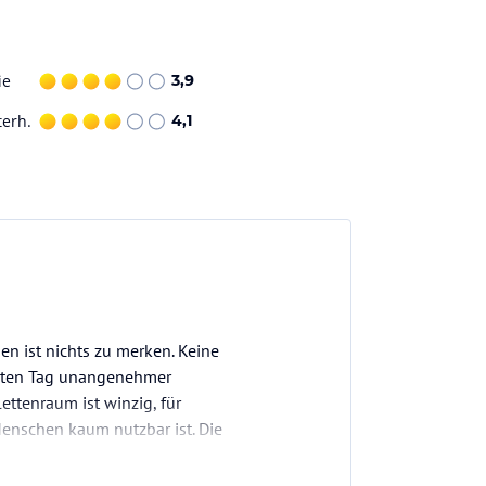
ie
3,9
terh.
4,1
nen ist nichts zu merken. Keine
weiten Tag unangenehmer
ttenraum ist winzig, für
enschen kaum nutzbar ist. Die