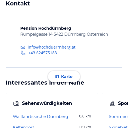
Kontakt
Pension Hochdürrnberg
Rumpelgasse 14 5422 Dürrnberg Österreich
info@hochduerrnberg.at
+43 624575183
Karte
Interessantes in der Nähe
Sehenswürdigkeiten
Spor
Wallfahrtskirche Dürrnberg
0,8
km
Sommerro
Keltendorf
0,9
km
Skigebiet