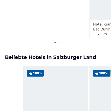
Hotel Kra
Bad Dürrnb
759m
Beliebte Hotels in Salzburger Land
100%
100%