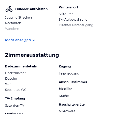
Wintersport
Outdoor-Aktivitäten
Skitouren
Jogging Strecken
Ski-Aufbewahrung
Radfahren
Direkter Pistenzugang
Wandern
Mehr anzeigen
Zimmerausstattung
Badezimmerdetails
Zugang
Haartrockner
Innenzugang
Dusche
Anschlusszimmer
WC
Mobiliar
Separates WC
Küche
TV-Empfang
Haushaltsgeräte
Satelliten-TV
Mikrowelle