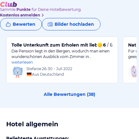
Sammle
Punkte
für Deine Hotelbewertung.
Kostenlos anmelden
Bewerten
Bilder hochladen
Tolle Unterkunft zum Erholen mit lieben Gastgebern
6
/ 6
Natu
Die Pension liegt in den Bergen, wodurch man einen
Für u
wunderschönen Ausblick vom Zimmer in…
geeig
weiterlesen
Stefanie
26-30
•
Juli 2022
Aus Deutschland
Alle Bewertungen (
38
)
Hotel allgemein
Beliebteste Ausstattungen: