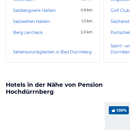
Salzbergwerk Hallein
0,9
km
Golf Club
Salzwelten Hallein
1,0
km
Salzheils
Berg Lercheck
2,0
km
Purtschel
Sport- un
Sehenswürdigkeiten in Bad Dürrnberg
Dürrnber
Hotels in der Nähe von Pension
Hochdürrnberg
100%