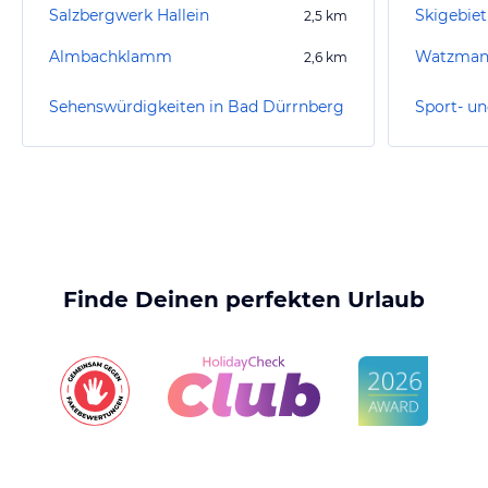
Salzbergwerk Hallein
Skigebiet
2,5
km
Almbachklamm
Watzman
2,6
km
Sehenswürdigkeiten in Bad Dürrnberg
Finde Deinen perfekten Urlaub