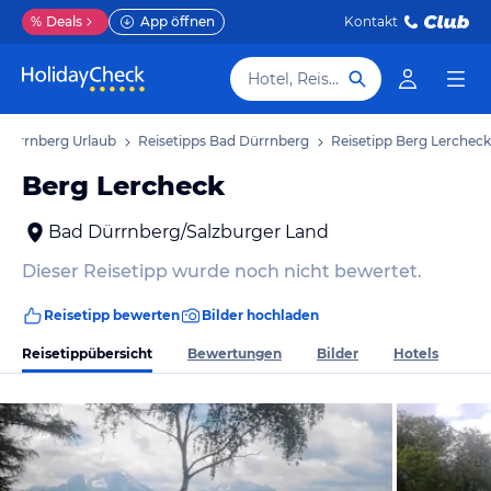
%
Deals
App öffnen
Kontakt
Hotel, Reiseziel
Dürrnberg Urlaub
Reisetipps Bad Dürrnberg
Reisetipp Berg Lercheck
Berg Lercheck
Bad Dürrnberg/Salzburger Land
Dieser Reisetipp wurde noch nicht bewertet.
Reisetipp bewerten
Bilder hochladen
Reisetippübersicht
Bewertungen
Bilder
Hotels