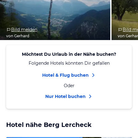
Bild melden
Bild m
von Gerhard
von Gerha
Möchtest Du Urlaub in der Nähe buchen?
Folgende Hotels könnten Dir gefallen
Hotel & Flug buchen
Oder
Nur Hotel buchen
Hotel nähe Berg Lercheck