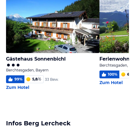
Gästehaus Sonnenbichl
Ferienwohnun
Berchtesgaden, Ba
Berchtesgaden, Bayern
100
%
6
/
6
99
%
5,8
/
6
33 Bew.
Zum Hotel
Zum Hotel
Infos Berg Lercheck