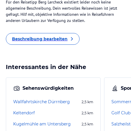
Für den Reisetipp Berg Lercheck existiert leider noch keine
allgemeine Beschreibung. Dein wertvolles Reisewissen ist jetzt
gefragt. Hilf mit, objektive Informationen wie in Reiseführern
anderen Urlaubern zur Verfügung zu stellen.
Beschreibung bearbeiten
Interessantes in der Nähe
Sehenswürdigkeiten
Spor
Wallfahrtskirche Dürrnberg
Sommerro
2,5
km
Keltendorf
Golf Club
2,5
km
Kugelmühle am Untersberg
Salzheils
2,5
km