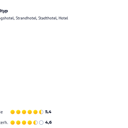
ltyp
gshotel, Strandhotel, Stadthotel, Hotel
ie
5,4
terh.
4,6