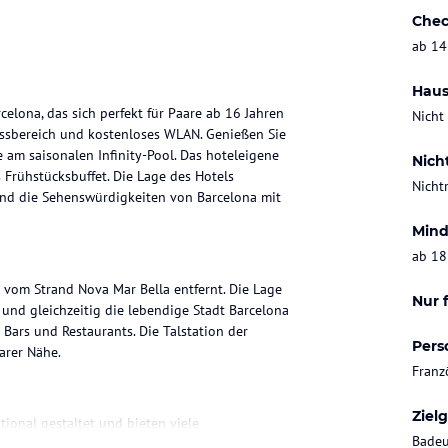
Chec
ab 14
Haus
celona, das sich perfekt für Paare ab 16 Jahren
Nicht
nessbereich und kostenloses WLAN. Genießen Sie
am saisonalen Infinity-Pool. Das hoteleigene
Nich
s Frühstücksbuffet. Die Lage des Hotels
Nicht
und die Sehenswürdigkeiten von Barcelona mit
Mind
ab 18
m vom Strand Nova Mar Bella entfernt. Die Lage
Nur 
und gleichzeitig die lebendige Stadt Barcelona
 Bars und Restaurants. Die Talstation der
Pers
arer Nähe.
Franz
Ziel
tional gestaltet und bieten viele
Badeu
klimatisiert und verfügt über internationale