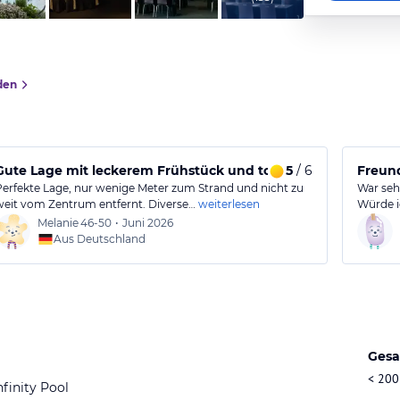
den
Gute Lage mit leckerem Frühstück und tollem Ausblick
5
/ 6
Freund
Perfekte Lage, nur wenige Meter zum Strand und nicht zu
War seh
weit vom Zentrum entfernt. Diverse…
weiterlesen
Würde i
Melanie
46-50
•
Juni 2026
Aus Deutschland
Gesa
< 200
nfinity Pool