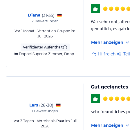
Diana
(
31-35
)
War sehr cool, alle
2
Bewertungen
gemütlich, es gab k
Vor 1 Monat • Verreist als Gruppe im
Juli 2026
Mehr anzeigen
Verifizierter Aufenthalt
Hilfreich
Tei
Doppel Superior Zimmer, Doppelbett oder zwei Einzelbetten
Gut geeignetes 
Lars
(
26-30
)
sehr freundliches p
1
Bewertungen
Vor 3 Tagen • Verreist als Paar im Juli
Mehr anzeigen
2026