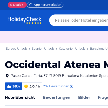
%
Deals
App herunterladen
Europa Urlaub
Spanien Urlaub
Katalonien Urlaub
Barcelona U
Occidental Atenea M
Paseo Garcia Faria, 37-47 8019 Barcelona Katalonien Span
98%
5,0
/ 6
202
Bewertungen
Hotelübersicht
Bewertungen
Bilder
Frag