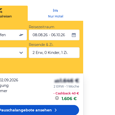
lreisen
Nur Hotel
Reisezeitraum
äfen
08.08.26 - 06.10.26
Reisende & Zi.
2 Erw, 0 Kinder, 1 Zi.
1.646 €
 02.09.2026
ab
egung
2 ERW • 1 Woche
mmer
- Cashback
40 €
1.606 €
Pauschalangebote
ansehen