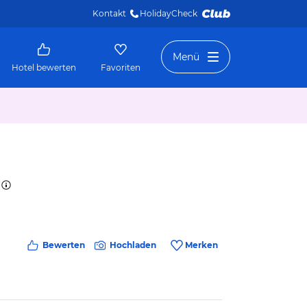
Kontakt
HolidayCheck 
Menü
Hotel bewerten
Favoriten
Bewerten
Hochladen
Merken