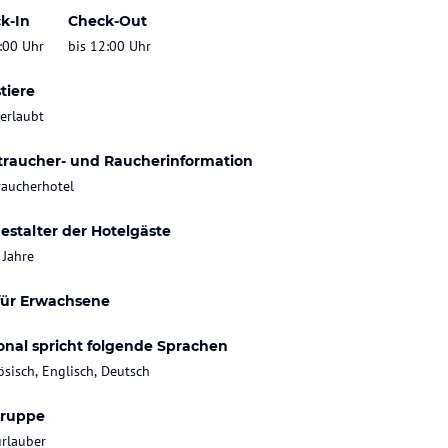
k-In
Check-Out
:00 Uhr
bis 12:00 Uhr
tiere
 erlaubt
traucher- und Raucherinformation
raucherhotel
estalter der Hotelgäste
 Jahre
für Erwachsene
onal spricht folgende Sprachen
ösisch, Englisch, Deutsch
gruppe
rlauber