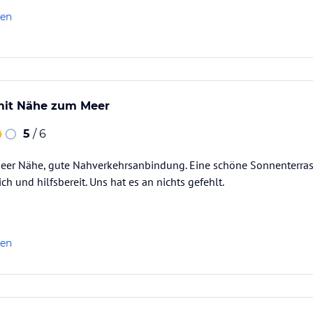
len
mit Nähe zum Meer
5
/ 6
 Meer Nähe, gute Nahverkehrsanbindung. Eine schöne Sonnenterrass
ich und hilfsbereit. Uns hat es an nichts gefehlt.
len