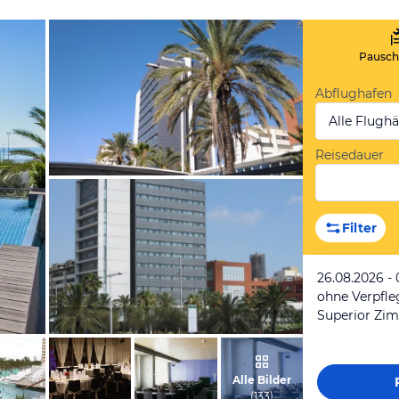
Pauscha
Abflughafen
Alle Flugh
Reisedauer
von Roberto, August 2013
Filter
26.08.2026 -
ohne Verpfl
Superior Zi
von Mikael, Juni 2011
Alle Bilder
(
133
)