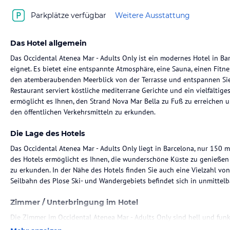
Parkplätze verfügbar
Weitere Ausstattung
Das Hotel allgemein
Das Occidental Atenea Mar - Adults Only ist ein modernes Hotel in Bar
eignet. Es bietet eine entspannte Atmosphäre, eine Sauna, einen Fit
den atemberaubenden Meerblick von der Terrasse und entspannen Sie 
Restaurant serviert köstliche mediterrane Gerichte und ein vielfältige
ermöglicht es Ihnen, den Strand Nova Mar Bella zu Fuß zu erreichen 
den öffentlichen Verkehrsmitteln zu erkunden.
Die Lage des Hotels
Das Occidental Atenea Mar - Adults Only liegt in Barcelona, nur 150 
des Hotels ermöglicht es Ihnen, die wunderschöne Küste zu genießen 
zu erkunden. In der Nähe des Hotels finden Sie auch eine Vielzahl von
Seilbahn des Plose Ski- und Wandergebiets befindet sich in unmittelb
Zimmer / Unterbringung im Hotel
Die Zimmer im Occidental Atenea Mar - Adults Only sind hell und funk
Annehmlichkeiten für einen angenehmen Aufenthalt. Jedes Zimmer ist 