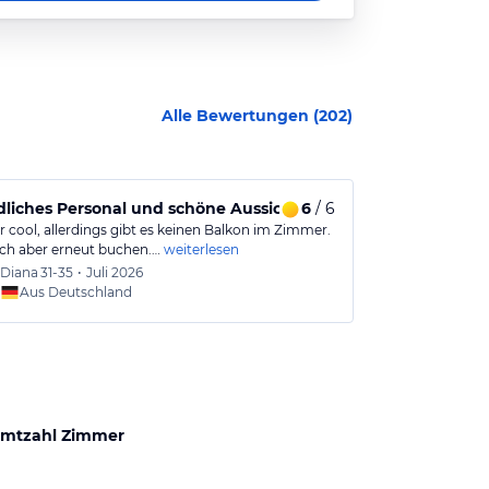
Alle Bewertungen (
202
)
liches Personal und schöne Aussicht, aber kein Balkon im 
6
/ 6
Gut geeignet
r cool, allerdings gibt es keinen Balkon im Zimmer.
sehr freundlic
ch aber erneut buchen.…
weiterlesen
sauber, hotel e
Diana
31-35
•
Juli 2026
Lars
26
Aus Deutschland
Aus
mtzahl Zimmer