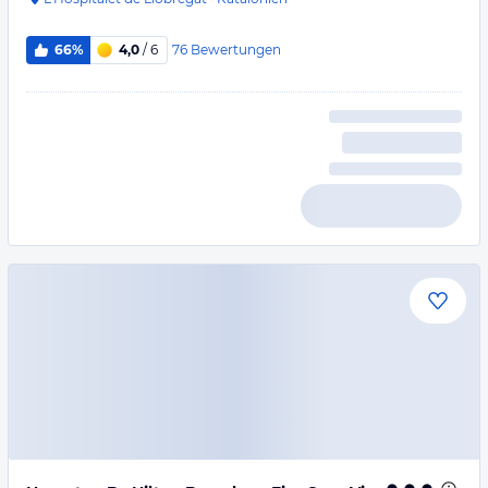
76
Bewertungen
66%
4,0
/ 6