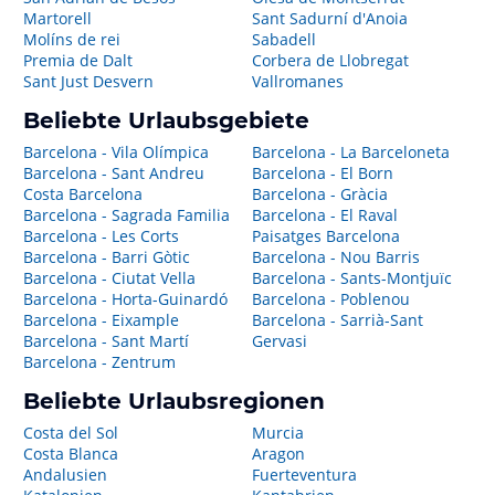
Martorell
Sant Sadurní d'Anoia
Molíns de rei
Sabadell
Premia de Dalt
Corbera de Llobregat
Sant Just Desvern
Vallromanes
Beliebte Urlaubsgebiete
Barcelona - Vila Olímpica
Barcelona - La Barceloneta
Barcelona - Sant Andreu
Barcelona - El Born
Costa Barcelona
Barcelona - Gràcia
Barcelona - Sagrada Familia
Barcelona - El Raval
Barcelona - Les Corts
Paisatges Barcelona
Barcelona - Barri Gòtic
Barcelona - Nou Barris
Barcelona - Ciutat Vella
Barcelona - Sants-Montjuïc
Barcelona - Horta-Guinardó
Barcelona - Poblenou
Barcelona - Eixample
Barcelona - Sarrià-Sant
Barcelona - Sant Martí
Gervasi
Barcelona - Zentrum
Beliebte Urlaubsregionen
Costa del Sol
Murcia
Costa Blanca
Aragon
Andalusien
Fuerteventura