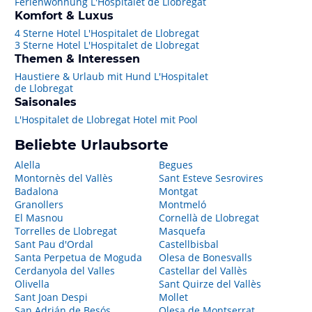
Ferienwohnung L'Hospitalet de Llobregat
Komfort & Luxus
4 Sterne Hotel L'Hospitalet de Llobregat
3 Sterne Hotel L'Hospitalet de Llobregat
Themen & Interessen
Haustiere & Urlaub mit Hund L'Hospitalet
de Llobregat
Saisonales
L'Hospitalet de Llobregat Hotel mit Pool
Beliebte Urlaubsorte
Alella
Begues
Montornès del Vallès
Sant Esteve Sesrovires
Badalona
Montgat
Granollers
Montmeló
El Masnou
Cornellà de Llobregat
Torrelles de Llobregat
Masquefa
Sant Pau d'Ordal
Castellbisbal
Santa Perpetua de Moguda
Olesa de Bonesvalls
Cerdanyola del Valles
Castellar del Vallès
Olivella
Sant Quirze del Vallès
Sant Joan Despi
Mollet
San Adrián de Besós
Olesa de Montserrat