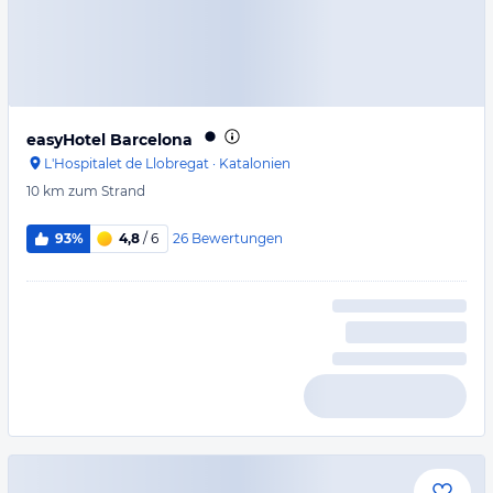
easyHotel Barcelona
L'Hospitalet de Llobregat
·
Katalonien
10 km
zum Strand
26
Bewertungen
93%
4,8
/ 6