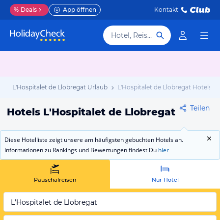
%
Deals
App öffnen
Kontakt
Hotel, Reiseziel
b
L'Hospitalet de Llobregat Urlaub
L'Hospitalet de Llobregat Hotels
Teilen
Hotels L'Hospitalet de Llobregat
Diese Hotelliste zeigt unsere am häufigsten gebuchten Hotels an.
Informationen zu Rankings und Bewertungen findest Du
hier
Pauschalreisen
Nur Hotel
L'Hospitalet de Llobregat