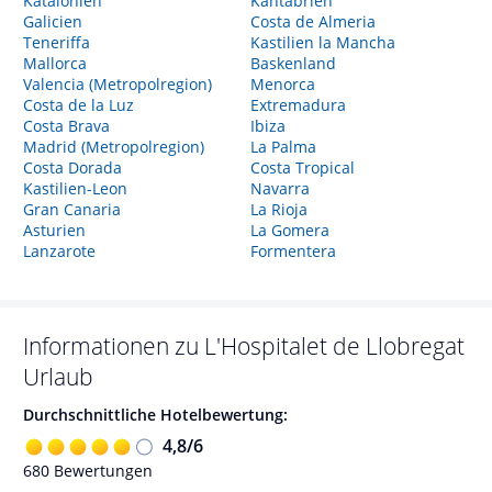
Katalonien
Kantabrien
Galicien
Costa de Almeria
Teneriffa
Kastilien la Mancha
Mallorca
Baskenland
Valencia (Metropolregion)
Menorca
Costa de la Luz
Extremadura
Costa Brava
Ibiza
Madrid (Metropolregion)
La Palma
Costa Dorada
Costa Tropical
Kastilien-Leon
Navarra
Gran Canaria
La Rioja
Asturien
La Gomera
Lanzarote
Formentera
Informationen zu
L'Hospitalet de Llobregat
Urlaub
Durchschnittliche Hotelbewertung:
4,8
/
6
680
Bewertungen