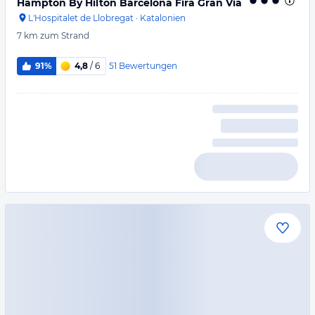
Hampton By Hilton Barcelona Fira Gran Via
L'Hospitalet de Llobregat
·
Katalonien
7 km
zum Strand
51
Bewertungen
91%
4,8
/ 6