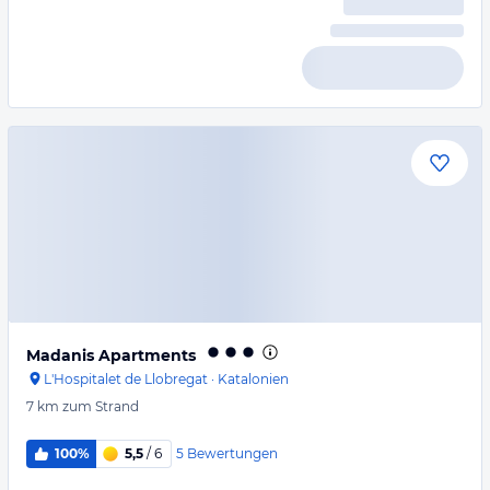
Madanis Apartments
L'Hospitalet de Llobregat
·
Katalonien
7 km
zum Strand
5
Bewertungen
100%
5,5
/ 6