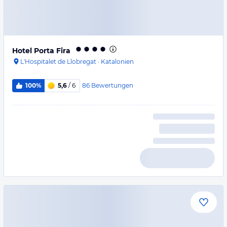
Hotel Porta Fira
L'Hospitalet de Llobregat
·
Katalonien
86
Bewertungen
100%
5,6
/ 6