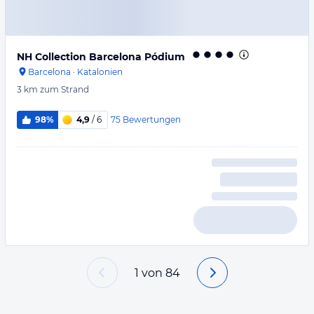
NH Collection Barcelona Pódium
Barcelona
·
Katalonien
3 km
zum Strand
75
Bewertungen
98%
4,9
/ 6
1
von
84