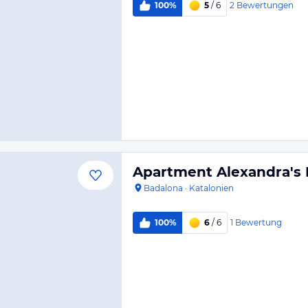
2
Bewertungen
100%
5
/ 6
Apartment Alexandra's 
Badalona
·
Katalonien
1
Bewertung
100%
6
/ 6