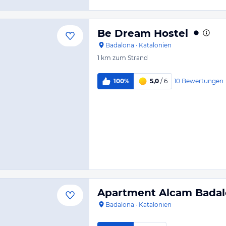
Be Dream Hostel
Badalona
·
Katalonien
1 km
zum Strand
10
Bewertungen
100%
5,0
/ 6
Apartment Alcam Badal
Badalona
·
Katalonien