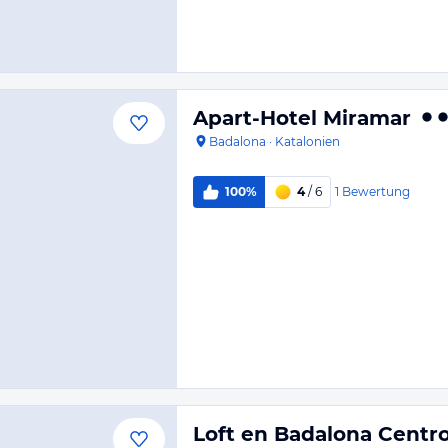
Apart-Hotel Miramar
Badalona
·
Katalonien
1
Bewertung
100%
4
/ 6
Loft en Badalona Centr