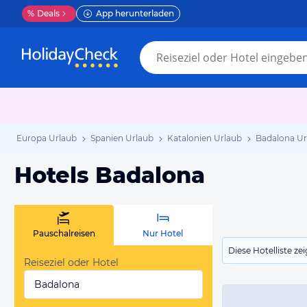
%
Deals
App herunterladen
Europa Urlaub
Spanien Urlaub
Katalonien Urlaub
Badalona Ur
Hotels Badalona
Pauschalreisen
Nur Hotel
Diese Hotelliste z
Reiseziel oder Hotel
Badalona