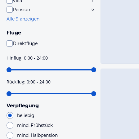
Villa
7
Pension
6
Alle 9 anzeigen
Flüge
Direktflüge
Du findest mit dieser Einstellung Flüge, die mit sehr
hoher Wahrscheinlichkeit Direktflüge sind. Bitte
Hinflug
:
0:00 - 24:00
prüfe vor der Buchung noch einmal die Flugdetails.
Rückflug
:
0:00 - 24:00
Verpflegung
beliebig
mind. Frühstück
mind. Halbpension