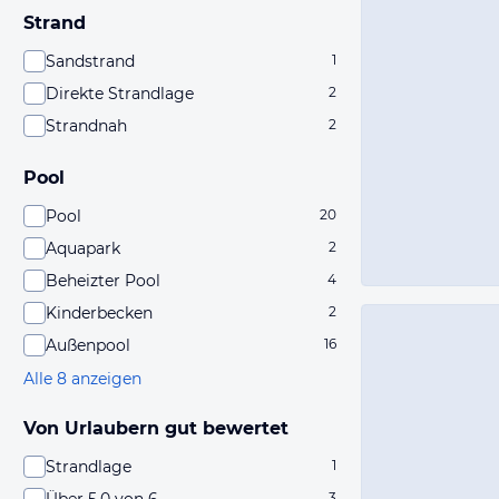
Strand
Sandstrand
1
Direkte Strandlage
2
Strandnah
2
Pool
Pool
20
Aquapark
2
Beheizter Pool
4
Kinderbecken
2
Außenpool
16
Alle 8 anzeigen
Von Urlaubern gut bewertet
Strandlage
1
3