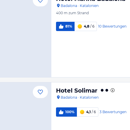
Badalona
·
Katalonien
400 m
zum Strand
10
Bewertungen
81%
4,8
/ 6
Hotel Solimar
Badalona
·
Katalonien
3
Bewertungen
100%
4,1
/ 6