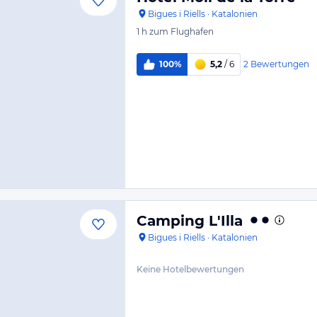
Bigues i Riells
·
Katalonien
1 h
zum Flughafen
2
Bewertungen
100%
5,2
/ 6
Camping L'Illa
Bigues i Riells
·
Katalonien
Keine Hotelbewertungen