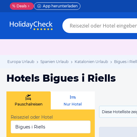
%
Deals
App herunterladen
Europa Urlaub
Spanien Urlaub
Katalonien Urlaub
Bigues i Riel
Hotels Bigues i Riells
Pauschalreisen
Nur Hotel
Diese Hotelliste z
Reiseziel oder Hotel
Bigues i Riells