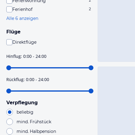
Ferienwohnung
2
Ferienhof
2
Alle 6 anzeigen
Flüge
Direktflüge
Du findest mit dieser Einstellung Flüge, die mit sehr
hoher Wahrscheinlichkeit Direktflüge sind. Bitte
Hinflug
:
0:00 - 24:00
prüfe vor der Buchung noch einmal die Flugdetails.
Rückflug
:
0:00 - 24:00
Verpflegung
beliebig
mind. Frühstück
mind. Halbpension