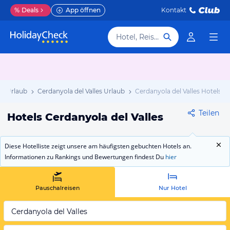
%
Deals
App öffnen
Kontakt
Hotel, Reiseziel
en Urlaub
Cerdanyola del Valles Urlaub
Cerdanyola del Valles Hotels
Teilen
Hotels Cerdanyola del Valles
Diese Hotelliste zeigt unsere am häufigsten gebuchten Hotels an.
Informationen zu Rankings und Bewertungen findest Du
hier
Pauschalreisen
Nur Hotel
Cerdanyola del Valles