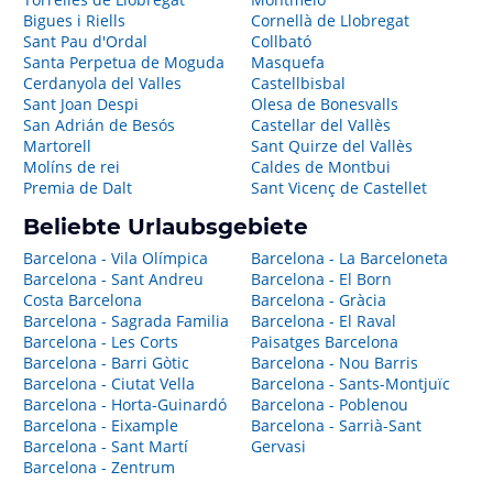
Bigues i Riells
Cornellà de Llobregat
Sant Pau d'Ordal
Collbató
Santa Perpetua de Moguda
Masquefa
Cerdanyola del Valles
Castellbisbal
Sant Joan Despi
Olesa de Bonesvalls
San Adrián de Besós
Castellar del Vallès
Martorell
Sant Quirze del Vallès
Molíns de rei
Caldes de Montbui
Premia de Dalt
Sant Vicenç de Castellet
Beliebte Urlaubsgebiete
Barcelona - Vila Olímpica
Barcelona - La Barceloneta
Barcelona - Sant Andreu
Barcelona - El Born
Costa Barcelona
Barcelona - Gràcia
Barcelona - Sagrada Familia
Barcelona - El Raval
Barcelona - Les Corts
Paisatges Barcelona
Barcelona - Barri Gòtic
Barcelona - Nou Barris
Barcelona - Ciutat Vella
Barcelona - Sants-Montjuïc
Barcelona - Horta-Guinardó
Barcelona - Poblenou
Barcelona - Eixample
Barcelona - Sarrià-Sant
Barcelona - Sant Martí
Gervasi
Barcelona - Zentrum