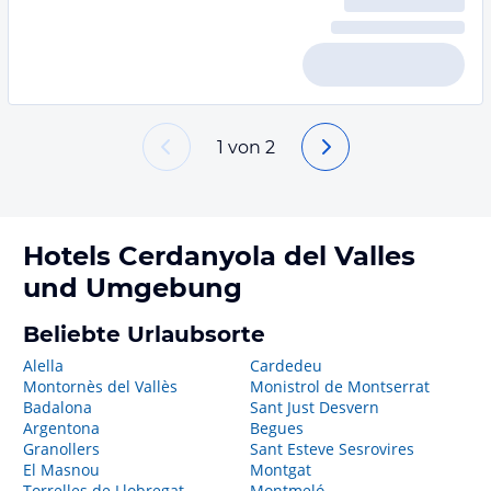
1
von
2
Hotels
Cerdanyola del Valles
und Umgebung
Beliebte Urlaubsorte
Alella
Cardedeu
Montornès del Vallès
Monistrol de Montserrat
Badalona
Sant Just Desvern
Argentona
Begues
Granollers
Sant Esteve Sesrovires
El Masnou
Montgat
Torrelles de Llobregat
Montmeló