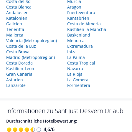
Costa del Sol
Murcia
Costa Blanca
Aragon
Andalusien
Fuerteventura
Katalonien
Kantabrien
Galicien
Costa de Almeria
Teneriffa
Kastilien la Mancha
Mallorca
Baskenland
Valencia (Metropolregion)
Menorca
Costa de la Luz
Extremadura
Costa Brava
Ibiza
Madrid (Metropolregion)
La Palma
Costa Dorada
Costa Tropical
Kastilien-Leon
Navarra
Gran Canaria
La Rioja
Asturien
La Gomera
Lanzarote
Formentera
Informationen zu
Sant Just Desvern
Urlaub
Durchschnittliche Hotelbewertung:
4,6
/
6