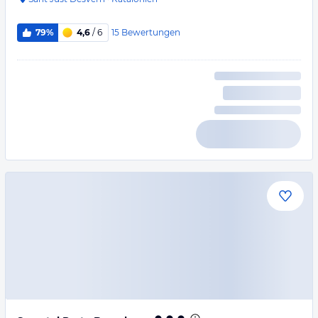
15
Bewertungen
79%
4,6
/ 6