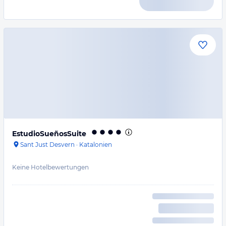
EstudioSueñosSuite
Sant Just Desvern
·
Katalonien
Keine Hotelbewertungen