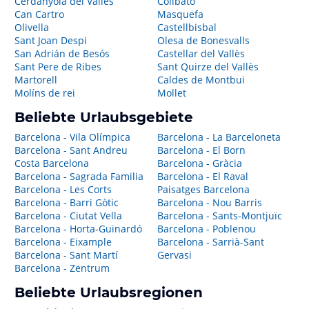
Cerdanyola del Valles
Collbató
Can Cartro
Masquefa
Olivella
Castellbisbal
Sant Joan Despi
Olesa de Bonesvalls
San Adrián de Besós
Castellar del Vallès
Sant Pere de Ribes
Sant Quirze del Vallès
Martorell
Caldes de Montbui
Molíns de rei
Mollet
Beliebte Urlaubsgebiete
Barcelona - Vila Olímpica
Barcelona - La Barceloneta
Barcelona - Sant Andreu
Barcelona - El Born
Costa Barcelona
Barcelona - Gràcia
Barcelona - Sagrada Familia
Barcelona - El Raval
Barcelona - Les Corts
Paisatges Barcelona
Barcelona - Barri Gòtic
Barcelona - Nou Barris
Barcelona - Ciutat Vella
Barcelona - Sants-Montjuïc
Barcelona - Horta-Guinardó
Barcelona - Poblenou
Barcelona - Eixample
Barcelona - Sarrià-Sant
Barcelona - Sant Martí
Gervasi
Barcelona - Zentrum
Beliebte Urlaubsregionen