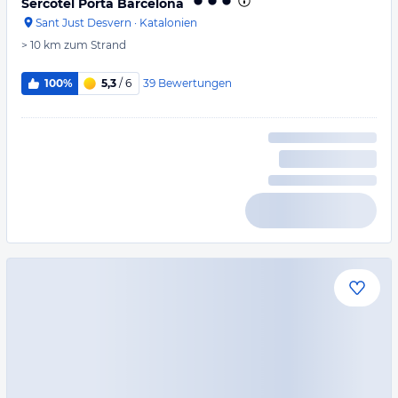
Sercotel Porta Barcelona
Sant Just Desvern
·
Katalonien
> 10 km
zum Strand
39
Bewertungen
100%
5,3
/ 6