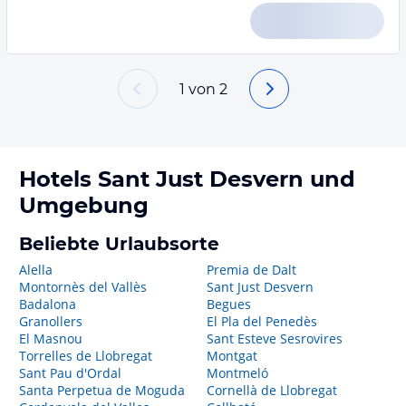
1
von
2
Hotels
Sant Just Desvern
und
Umgebung
Beliebte Urlaubsorte
Alella
Premia de Dalt
Montornès del Vallès
Sant Just Desvern
Badalona
Begues
Granollers
El Pla del Penedès
El Masnou
Sant Esteve Sesrovires
Torrelles de Llobregat
Montgat
Sant Pau d'Ordal
Montmeló
Santa Perpetua de Moguda
Cornellà de Llobregat