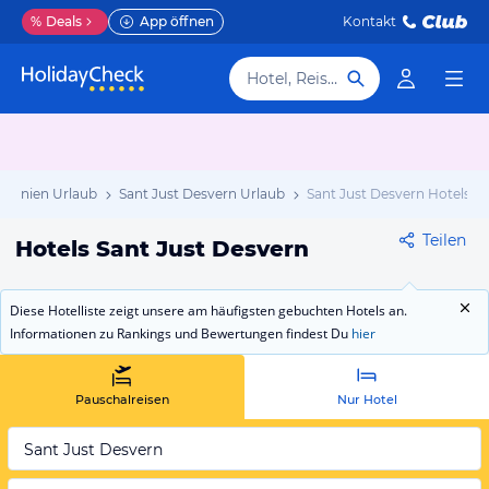
%
Deals
App öffnen
Kontakt
Hotel, Reiseziel
alonien Urlaub
Sant Just Desvern Urlaub
Sant Just Desvern Hotels
Teilen
Hotels Sant Just Desvern
Diese Hotelliste zeigt unsere am häufigsten gebuchten Hotels an.
Informationen zu Rankings und Bewertungen findest Du
hier
Pauschalreisen
Nur Hotel
Sant Just Desvern