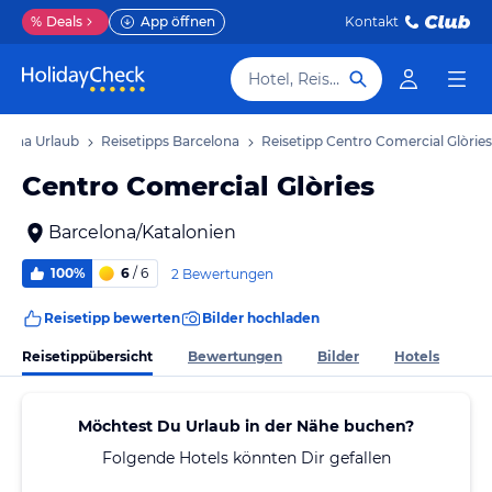
%
Deals
App öffnen
Kontakt
Hotel, Reiseziel
elona Urlaub
Reisetipps Barcelona
Reisetipp Centro Comercial Glòries
Centro Comercial Glòries
Barcelona/Katalonien
100%
6
/ 6
2 Bewertungen
Reisetipp bewerten
Bilder hochladen
Reisetippübersicht
Bewertungen
Bilder
Hotels
Möchtest Du Urlaub in der Nähe buchen?
Folgende Hotels könnten Dir gefallen