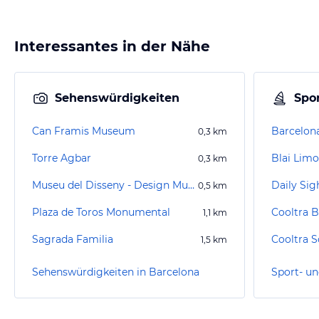
Interessantes in der Nähe
Sehenswürdigkeiten
Spor
Can Framis Museum
Barcelon
0,3
km
Torre Agbar
Blai Limo
0,3
km
Museu del Disseny - Design Museum Barcelona
0,5
km
Plaza de Toros Monumental
1,1
km
Sagrada Familia
1,5
km
Sehenswürdigkeiten in Barcelona