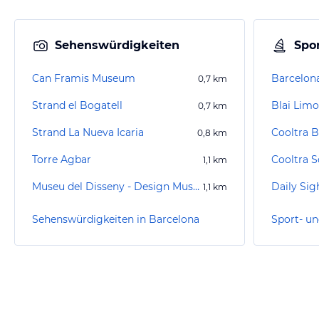
Sehenswürdigkeiten
Spor
Can Framis Museum
Barcelon
0,7
km
Strand el Bogatell
Blai Limo
0,7
km
Strand La Nueva Icaria
0,8
km
Torre Agbar
1,1
km
Museu del Disseny - Design Museum Barcelona
1,1
km
Sehenswürdigkeiten in Barcelona