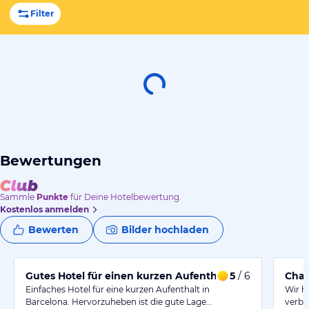
Filter
Bewertungen
Sammle
Punkte
für Deine Hotelbewertung.
Kostenlos anmelden
Bewerten
Bilder hochladen
Gutes Hotel für einen kurzen Aufenthalt in der Nähe d
5
/ 6
Char
Einfaches Hotel für eine kurzen Aufenthalt in
Wir h
Barcelona. Hervorzuheben ist die gute Lage…
verbr