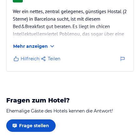
Wer ein nettes, zentral gelegenes, günstiges Hostal (2
Sterne) in Barcelona sucht, ist mit diesem
Bed&Breakfast gut beraten. Es liegt im chicen
Intellektuellenviertel Poblenou, das sogar über eine
Flaniermeile "Ramblas" (direkt um die Ecke) verfügt -
Mehr anzeigen
ganz so wie die große Schwester mit Läden,
Restaurants, Nightlife, usw. --
Hilfreich
Teilen
Das Hostal selbst hat etwa 8 eher kleinere Zimmer
(hübsches Bad; gratis WLAN; Vorsicht bei Familien mit
Kind: Mit einem Zustellbett kann es eng werden), die
meist über einen kleinen…
Fragen zum Hotel?
Ehemalige Gäste des Hotels kennen die Antwort!
Frage stellen