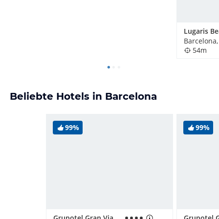
Lugaris B
Barcelona,
54m
Beliebte Hotels in Barcelona
99%
99%
Grupotel Gran Via 678
Grupotel 