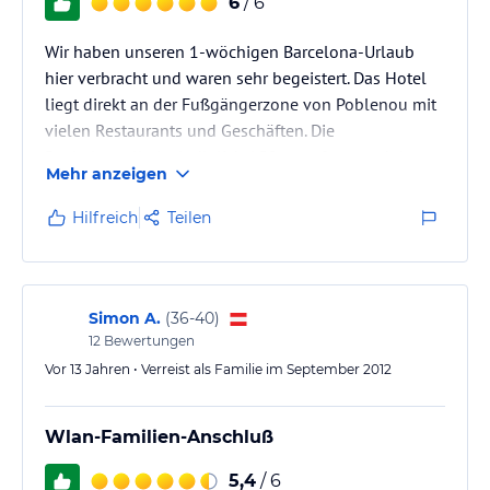
6
/ 6
Wir haben unseren 1-wöchigen Barcelona-Urlaub
hier verbracht und waren sehr begeistert. Das Hotel
liegt direkt an der Fußgängerzone von Poblenou mit
vielen Restaurants und Geschäften. Die
Bushaltestelle ist lediglich 150m entfernt und der
Mehr anzeigen
Bus H16 bringt einen bequem innerhalb von 20 Min.
direkt ins Zentrum (Placa Catalunya). Der Strand ist
Hilfreich
Teilen
nur 250m entfernt. Die Besitzerin und die
Angestellten sind super freundlich, sehr hilfsbereit
und bemüht. Das allerbeste am Hotel ist, neben dem
schönen Zimmer, die tolle urige…
Simon A.
(
36-40
)
12
Bewertungen
Vor 13 Jahren • Verreist als Familie im September 2012
Wlan-Familien-Anschluß
5,4
/ 6