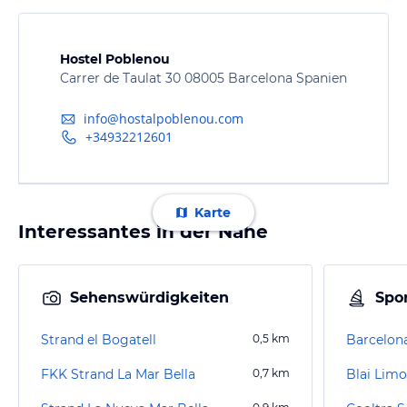
Hostel Poblenou
Carrer de Taulat 30 08005 Barcelona Spanien
info@hostalpoblenou.com
+34932212601
Karte
Interessantes in der Nähe
Sehenswürdigkeiten
Spor
Strand el Bogatell
0,5
km
Barcelon
FKK Strand La Mar Bella
0,7
km
Blai Limo