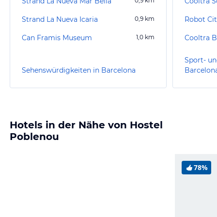
Strand La Nueva Mar Bella
0,9
km
Strand La Nueva Icaria
0,9
km
Robot Ci
Can Framis Museum
1,0
km
Sport- un
Sehenswürdigkeiten in Barcelona
Barcelon
Hotels in der Nähe von Hostel
Poblenou
78%