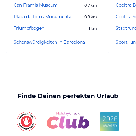
Can Framis Museum
0,7
km
Plaza de Toros Monumental
0,9
km
Triumpfbogen
Stadtrun
1,1
km
Sehenswürdigkeiten in Barcelona
Finde Deinen perfekten Urlaub