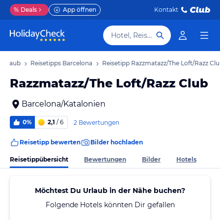
%
Deals
App öffnen
Kontakt
Hotel, Reiseziel
 Urlaub
Reisetipps Barcelona
Reisetipp Razzmatazz/The Loft/Razz Cl
Razzmatazz/The Loft/Razz Club
Barcelona/Katalonien
0%
2,1
/ 6
2 Bewertungen
Reisetipp bewerten
Bilder hochladen
Reisetippübersicht
Bewertungen
Bilder
Hotels
Möchtest Du Urlaub in der Nähe buchen?
Folgende Hotels könnten Dir gefallen