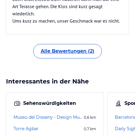
Art Terasse gehen. Die Klos sind kurz gesagt
wiederlich.
Ums kurz zu machen, unser Geschmack war es nicht.
Alle Bewertungen (2)
Interessantes in der Nähe
Sehenswürdigkeiten
Spor
Museu del Disseny - Design Museum Barcelona
Barcelon
0,6
km
Torre Agbar
0,7
km