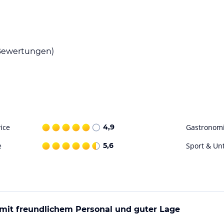
 und eine Bar, in denen mediterrane und
e, milchfreie und vegane Optionen erhältlich.
ewertungen)
mit Liegestühlen. Sportlich aktive Gäste
r hinaus stehen Wellnessangebote wie Sauna,
ohne Gewähr. Bitte lies vor der Buchung die
ice
4,9
Gastronom
e
5,6
Sport & Un
 mit freundlichem Personal und guter Lage