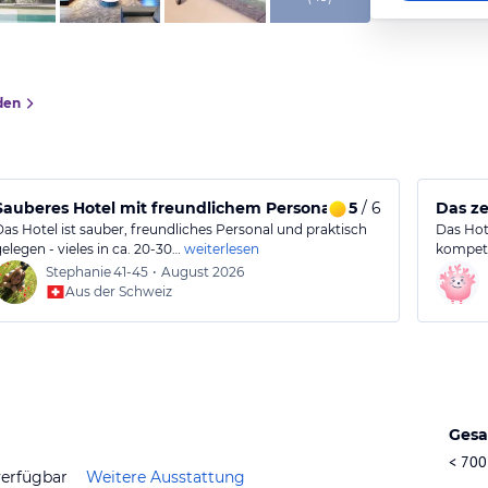
den
Sauberes Hotel mit freundlichem Personal und guter Lage
5
/ 6
Das ze
Das Hotel ist sauber, freundliches Personal und praktisch
Das Hote
gelegen - vieles in ca. 20-30…
weiterlesen
kompete
Stephanie
41-45
•
August 2026
Aus der Schweiz
Gesa
< 700
verfügbar
Weitere Ausstattung