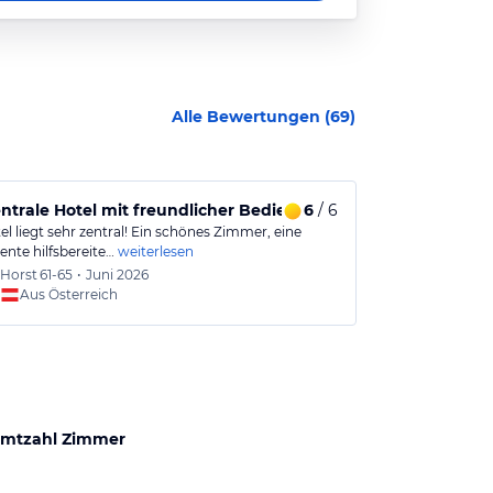
Alle Bewertungen (
69
)
ntrale Hotel mit freundlicher Bedienung
6
/ 6
Zentral gel
l liegt sehr zentral! Ein schönes Zimmer, eine
Gut gelegenes 
nte hilfsbereite…
weiterlesen
Leute. Nahe z
Horst
61-65
•
Juni 2026
Mathia
Aus Österreich
Aus
mtzahl Zimmer