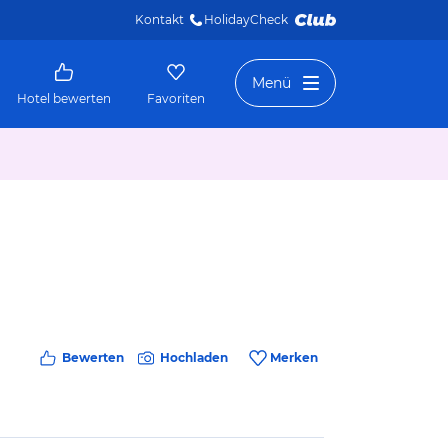
Kontakt
HolidayCheck 
Menü
Hotel bewerten
Favoriten
Bewerten
Hochladen
Merken