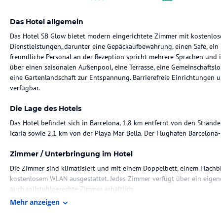
Das Hotel allgemein
Das Hotel SB Glow bietet modern eingerichtete Zimmer mit kostenlo
Dienstleistungen, darunter eine Gepäckaufbewahrung, einen Safe, ein
freundliche Personal an der Rezeption spricht mehrere Sprachen und is
über einen saisonalen Außenpool, eine Terrasse, eine Gemeinschaftsl
eine Gartenlandschaft zur Entspannung. Barrierefreie Einrichtungen u
verfügbar.
Die Lage des Hotels
Das Hotel befindet sich in Barcelona, 1,8 km entfernt von den Strände
Icaria sowie 2,1 km von der Playa Mar Bella. Der Flughafen Barcelona-E
Zimmer / Unterbringung im Hotel
Die Zimmer sind klimatisiert und mit einem Doppelbett, einem Flachbi
kostenlosem WLAN ausgestattet. Jedes Zimmer verfügt über ein eigen
auch rollstuhlgerechte Zimmer erhältlich.
Mehr anzeigen
Gastronomie im Hotel