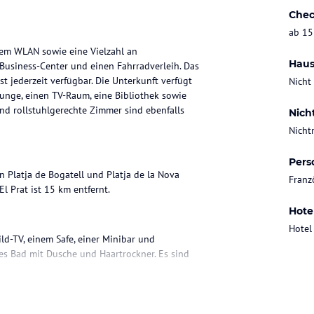
Chec
ab 15
sem WLAN sowie eine Vielzahl an
Haus
 Business-Center und einen Fahrradverleih. Das
t jederzeit verfügbar. Die Unterkunft verfügt
Nicht
ounge, einen TV-Raum, eine Bibliothek sowie
nd rollstuhlgerechte Zimmer sind ebenfalls
Nich
Nicht
Pers
n Platja de Bogatell und Platja de la Nova
Franz
l Prat ist 15 km entfernt.
Hote
Hotel
ld-TV, einem Safe, einer Minibar und
es Bad mit Dusche und Haartrockner. Es sind