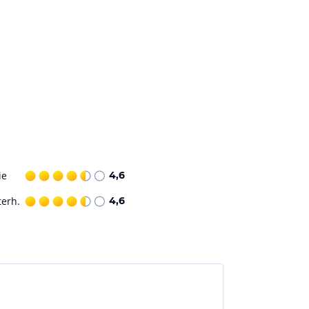
ie
4,6
terh.
4,6