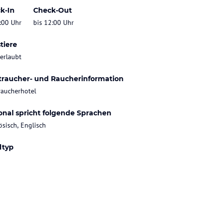
k-In
Check-Out
:00 Uhr
bis 12:00 Uhr
tiere
 erlaubt
traucher- und Raucherinformation
raucherhotel
onal spricht folgende Sprachen
ösisch, Englisch
ltyp