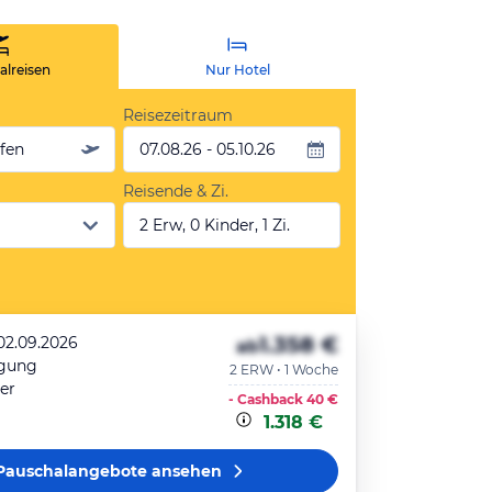
lreisen
Nur Hotel
Reisezeitraum
äfen
07.08.26 - 05.10.26
Reisende & Zi.
2 Erw, 0 Kinder, 1 Zi.
1.358 €
 02.09.2026
ab
egung
2 ERW • 1 Woche
er
- Cashback
40 €
1.318 €
Pauschalangebote
ansehen