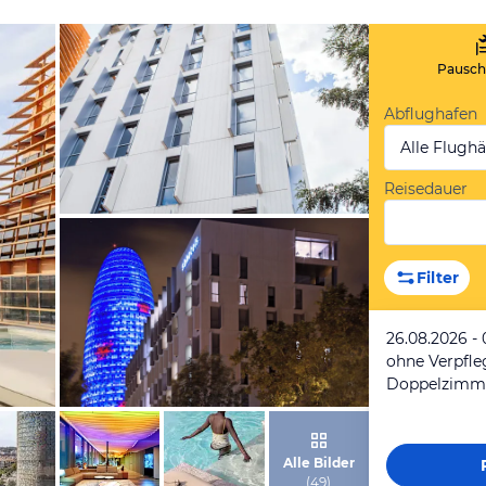
Pauscha
Abflughafen
Alle Flugh
Reisedauer
von Expedia
Filter
26.08.2026 -
ohne Verpfl
Doppelzimm
von Expedia
Alle Bilder
(
49
)