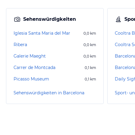
Sehenswürdigkeiten
Spor
Iglesia Santa Maria del Mar
0,0
km
Ribera
0,0
km
Galerie Maeght
Barcelon
0,0
km
Carrer de Montcada
Barcelon
0,1
km
Picasso Museum
0,1
km
Sehenswürdigkeiten in Barcelona