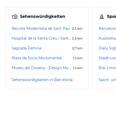
Sehenswürdigkeiten
Spor
Recinte Modernista de Sant Pau
Barcelon
0,5
km
Hospital de la Santa Creu i Sant Pau
Ausstellu
0,5
km
Sagrada Familia
0,7
km
Plaza de Toros Monumental
Stadtrun
1,0
km
Museu del Disseny - Design Museum Barcelona
Blai Limo
1,0
km
Sehenswürdigkeiten in Barcelona