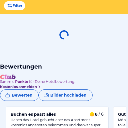
Filter
Bewertungen
Sammle
Punkte
für Deine Hotelbewertung.
Kostenlos anmelden
Bewerten
Bilder hochladen
Buchen es passt alles
6
/ 6
Gute
Haben das Hotel gebucht aber das Apartment
Möbel
kostenlos angeboten bekommen und das war super…
tolle