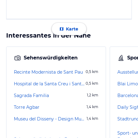
Karte
Interessantes in der Nähe
Sehenswürdigkeiten
Spor
Recinte Modernista de Sant Pau
0,5
km
Ausstellu
Hospital de la Santa Creu i Sant Pau
0,5
km
Blai Limo
Sagrada Familia
1,2
km
Barcelon
Torre Agbar
1,4
km
Museu del Disseny - Design Museum Barcelona
1,4
km
Stadtrun
Sport- un