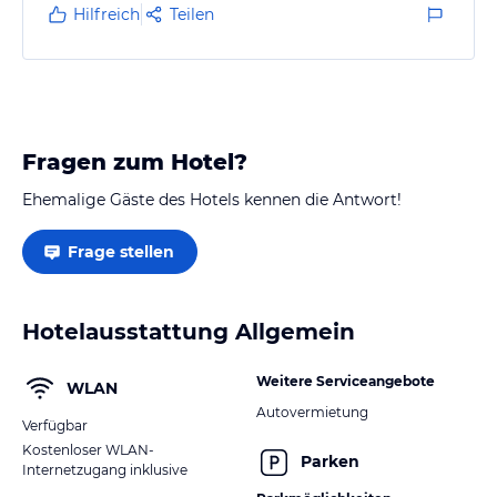
Die Verbindung ist auch gut, es gab einfachen
Hilfreich
Teilen
Zugang zu den öffentlichen Verkehrsmitteln. Ich
würde auf jeden Fall wieder hier buchen.
Fragen zum Hotel?
Ehemalige Gäste des Hotels kennen die Antwort!
Frage stellen
Hotelausstattung Allgemein
Weitere Serviceangebote
WLAN
Autovermietung
Verfügbar
Kostenloser WLAN-
Parken
Internetzugang inklusive