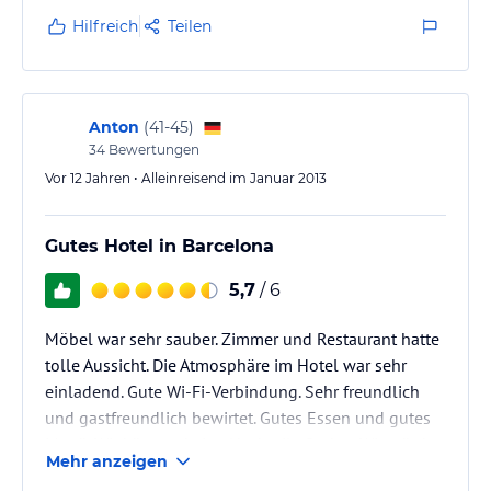
Hilfreich
Teilen
Anton
(
41-45
)
34
Bewertungen
Vor 12 Jahren • Alleinreisend im Januar 2013
Gutes Hotel in Barcelona
5,7
/ 6
Möbel war sehr sauber. Zimmer und Restaurant hatte
tolle Aussicht. Die Atmosphäre im Hotel war sehr
einladend. Gute Wi-Fi-Verbindung. Sehr freundlich
und gastfreundlich bewirtet. Gutes Essen und gutes
Menü. Wir können keine Nachteile finden. Wir würden
Mehr anzeigen
auf jeden Fall wieder in diesem Hotel übernachten.