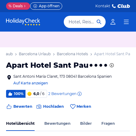
%
Deals
App öffnen
Kontakt
Hotel, Reiseziel
 Urlaub
Barcelona Urlaub
Barcelona Hotels
Apart Hotel Sant Pau
Apart Hotel Sant Pau
Sant Antoni María Claret, 173 08041 Barcelona Spanien
Auf Karte anzeigen
2
Bewertungen
100%
6,0
/ 6
Bewerten
Hochladen
Merken
Hotelübersicht
Bewertungen
Bilder
Fragen