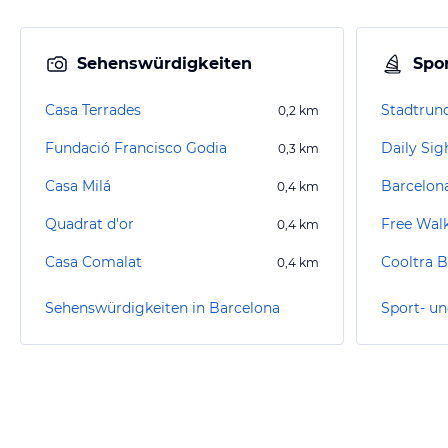
Sehenswürdigkeiten
Spor
Casa Terrades
Stadtrun
0,2
km
Fundació Francisco Godia
0,3
km
Casa Milá
Barcelon
0,4
km
Quadrat d'or
Free Wal
0,4
km
Casa Comalat
0,4
km
Sehenswürdigkeiten in Barcelona