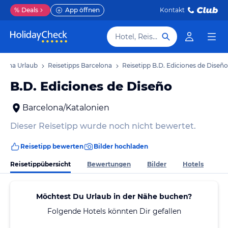
%
Deals
App öffnen
Kontakt
Hotel, Reiseziel
elona Urlaub
Reisetipps Barcelona
Reisetipp B.D. Ediciones de Diseño
B.D. Ediciones de Diseño
Barcelona/Katalonien
Dieser Reisetipp wurde noch nicht bewertet.
Reisetipp bewerten
Bilder hochladen
Reisetippübersicht
Bewertungen
Bilder
Hotels
Möchtest Du Urlaub in der Nähe buchen?
Folgende Hotels könnten Dir gefallen