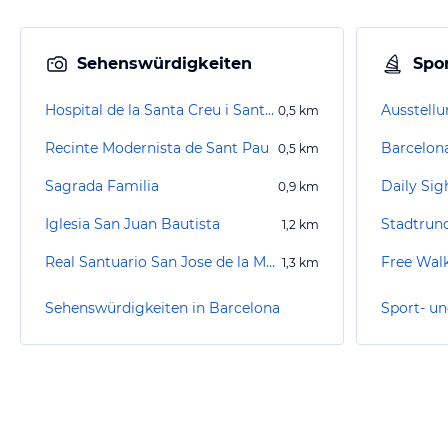
Sehenswürdigkeiten
Spor
Hospital de la Santa Creu i Sant Pau
Ausstellu
0,5
km
Recinte Modernista de Sant Pau
Barcelon
0,5
km
Sagrada Familia
0,9
km
Iglesia San Juan Bautista
Stadtrun
1,2
km
Real Santuario San Jose de la Montana
Free Wal
1,3
km
Sehenswürdigkeiten in Barcelona