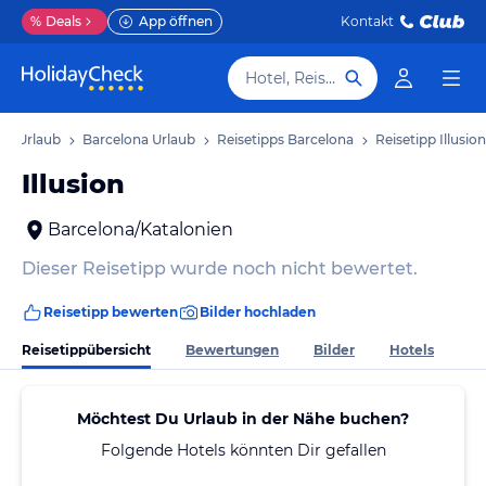
%
Deals
App öffnen
Kontakt
Hotel, Reiseziel
en Urlaub
Barcelona Urlaub
Reisetipps Barcelona
Reisetipp Illusion
Illusion
Barcelona/Katalonien
Dieser Reisetipp wurde noch nicht bewertet.
Reisetipp bewerten
Bilder hochladen
Reisetippübersicht
Bewertungen
Bilder
Hotels
Möchtest Du Urlaub in der Nähe buchen?
Folgende Hotels könnten Dir gefallen