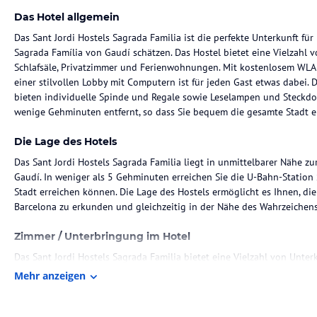
Das Hotel allgemein
Das Sant Jordi Hostels Sagrada Familia ist die perfekte Unterkunft für
Sagrada Família von Gaudí schätzen. Das Hostel bietet eine Vielzahl 
Schlafsäle, Privatzimmer und Ferienwohnungen. Mit kostenlosem WLA
einer stilvollen Lobby mit Computern ist für jeden Gast etwas dabei. 
bieten individuelle Spinde und Regale sowie Leselampen und Steckdos
wenige Gehminuten entfernt, so dass Sie bequem die gesamte Stadt 
Die Lage des Hotels
Das Sant Jordi Hostels Sagrada Familia liegt in unmittelbarer Nähe z
Gaudí. In weniger als 5 Gehminuten erreichen Sie die U-Bahn-Station 
Stadt erreichen können. Die Lage des Hostels ermöglicht es Ihnen, d
Barcelona zu erkunden und gleichzeitig in der Nähe des Wahrzeichens 
Zimmer / Unterbringung im Hotel
Das Sant Jordi Hostels Sagrada Familia bietet eine Vielzahl von Unter
Privatzimmer und Ferienwohnungen. Die Schlafsäle und Dreibettzimme
Mehr anzeigen
klimatisiert und beheizt. Sie bieten individuelle Spinde und Regale 
Doppel- und Einzelzimmer befinden sich im Obergeschoss des Hostel
gestaltet. In diesem Bereich steht Ihnen eine Gemeinschaftsküche u