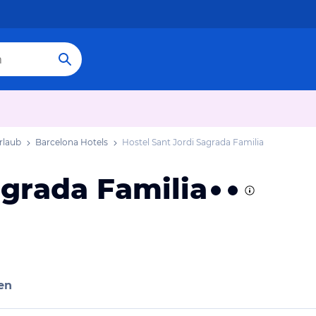
rlaub
Barcelona Hotels
Hostel Sant Jordi Sagrada Familia
agrada Familia
en