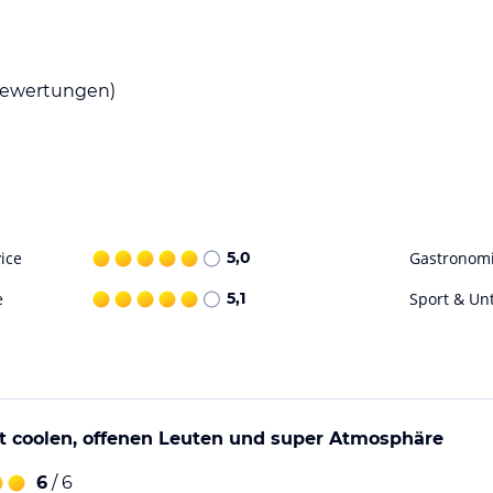
tsküche, in der Sie Ihre eigenen Mahlzeiten
ewertungen)
ls eine Vielzahl von Restaurants und Cafés, in
nnen.
itaktivität - eine kleine Skateboardrampe im
 und Spaß haben. Darüber hinaus gibt es eine
 entspannen können.
ice
5,0
Gastronom
e
5,1
Sport & Un
ohne Gewähr. Bitte lies vor der Buchung die
it coolen, offenen Leuten und super Atmosphäre
6
/ 6