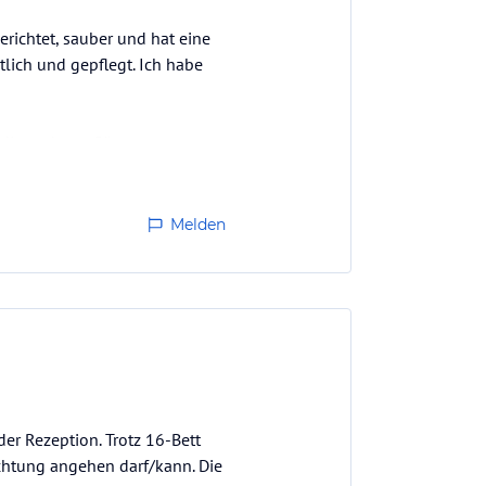
erichtet, sauber und hat eine
tlich und gepflegt. Ich habe
h die anderen Gäste waren
mmen, und ich habe viele nette
Melden
er Rezeption. Trotz 16-Bett
uchtung angehen darf/kann. Die