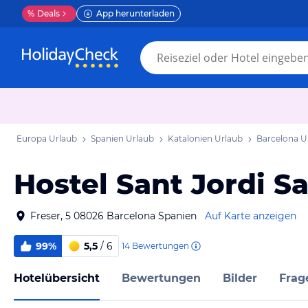
%
Deals
App herunterladen
Europa Urlaub
Spanien Urlaub
Katalonien Urlaub
Barcelona U
Hostel Sant Jordi S
Freser, 5 08026 Barcelona Spanien
Auf Karte anzeigen
99%
5,5
/ 6
14
Bewertungen
Hotelübersicht
Bewertungen
Bilder
Frag