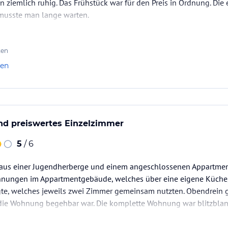
 ziemlich ruhig. Das Frühstück war für den Preis in Ordnung. Die e
 musste man lange warten.
ten
len
nd preiswertes Einzelzimmer
5
/ 6
 aus einer Jugendherberge und einem angeschlossenen Appartme
ohnungen im Appartmentgebäude, welches über eine eigene Küche,
e, welches jeweils zwei Zimmer gemeinsam nutzten. Obendrein ga
 die Wohnung begehbar war. Die komplette Wohnung war blitzblank
einsames Abendessen wurde im Jugendherbergsteil angeboten. I