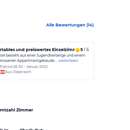
Alle Bewertungen (
14
)
tables und preiswertes Einzelzimmer
5
/ 6
Gut für kurz
tel besteht aus einer Jugendherberge und einem
Günstige Unter
hlossenen Appartmentgebäude.…
weiterlesen
ca. 25€ die Na
Patrick
26-30
•
Januar 2023
Junho
Aus Österreich
Aus
mtzahl Zimmer