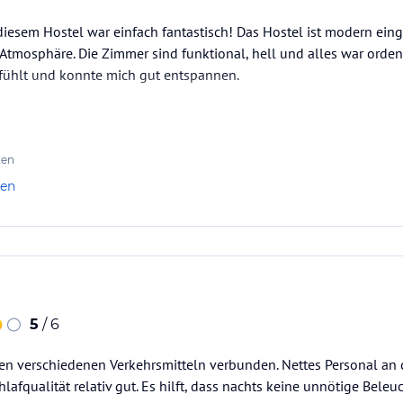
diesem Hostel war einfach fantastisch! Das Hostel ist modern eing
e Atmosphäre. Die Zimmer sind funktional, hell und alles war orden
fühlt und konnte mich gut entspannen.
irklich auszeichnet, sind die Leute. Sowohl das Personal als auc
undlich. Es war leicht, mit anderen Reisenden ins Gespräch zu ko
ten
len
5
/ 6
en verschiedenen Verkehrsmitteln verbunden. Nettes Personal an d
lafqualität relativ gut. Es hilft, dass nachts keine unnötige Bele