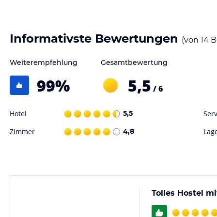
Gastronomie im Hotel
Das Sant Jordi Hostels Sagrada Familia verfügt über eine Gemeinschaf
Informativste Bewertungen
(von
14
B
zubereiten können. Darüber hinaus gibt es in der Umgebung des Hoste
denen Sie lokale Spezialitäten und internationale Küche genießen kö
Weiterempfehlung
Gesamtbewertung
Sport und Unterhaltung
99
%
5,5
/ 6
Das Sant Jordi Hostels Sagrada Familia bietet eine einzigartige Freize
Innenbereich. Hier können Sie Ihre Skateboardfähigkeiten verbessern
Gemeinschaftslounge, in der Sie sich mit anderen Gästen treffen und
Hotel
5,5
Serv
Zimmer
4,8
Lag
Hinweis:
Verfasst von HolidayCheck mit Hilfe von KI. Alle Angaben 
verbindlichen
Angebotsdetails
des jeweiligen Veranstalters.
Tolles Hostel m