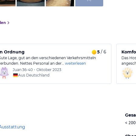
den
mosphäre
In Ordnung
5
/ 6
Komfor
Gute Lage, gut an den verschiedenen Verkehrsmitteln
Das Hos
verbunden. Nettes Personal an der…
weiterlesen
angesc
Juan
36-40
•
Oktober 2023
Aus Deutschland
Gesa
< 200
Ausstattung