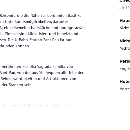
Chec
ab 14
 Reisende, die die Nähe zur berühmten Basilika
Haus
von Unterkunftsmöglichkeiten, darunter
N, einer Gemeinschaftsküche und -lounge sowie
Nicht
Die Zimmer sind klimatisiert und beheizt und
en. Die U-Bahn-Station Sant Pau ist nur
Nich
erkunden können.
Nicht
Pers
ur berühmten Basilika Sagrada Família von
Engli
Sant Pau, von der aus Sie bequem alle Teile der
ie Sehenswürdigkeiten und Attraktionen von
Hote
der Stadt zu sein.
Hoste
kunftsmöglichkeiten, darunter Schlafsäle,
r befinden sich im Hostelbereich und sind
sowie Leselampen und Steckdosen. Die privaten
s und sind im Stil von Ferienwohnungen
nd ein Wohnzimmer zur Verfügung.