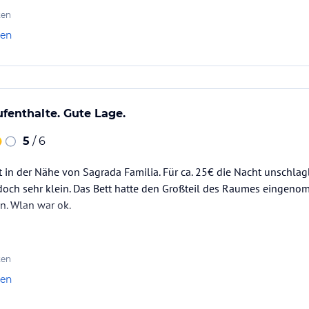
ten
len
ufenthalte. Gute Lage.
5
/ 6
 in der Nähe von Sagrada Familia. Für ca. 25€ die Nacht unschla
doch sehr klein. Das Bett hatte den Großteil des Raumes eingeno
n. Wlan war ok.
ten
len