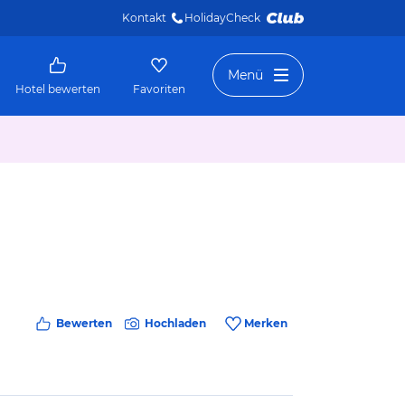
Kontakt
HolidayCheck 
Menü
Hotel bewerten
Favoriten
Bewerten
Hochladen
Merken