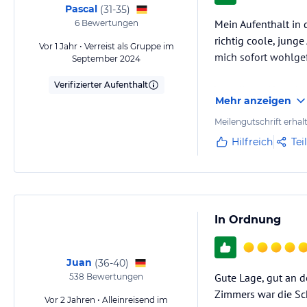
Pascal
(
31-35
)
Mein Aufenthalt in 
6
Bewertungen
richtig coole, jung
Vor 1 Jahr • Verreist als Gruppe im
mich sofort wohlge
September 2024
Verifizierter Aufenthalt
Was dieses Hostel w
Mehr anzeigen
super offen und fre
Leute…
Meilengutschrift erhal
Hilfreich
Tei
In Ordnung
Juan
(
36-40
)
Gute Lage, gut an d
538
Bewertungen
Zimmers war die Sch
Vor 2 Jahren • Alleinreisend im