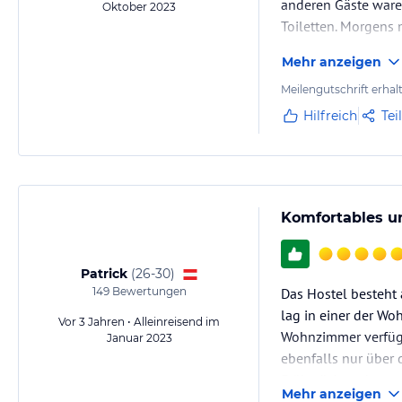
anderen Gäste waren
Oktober 2023
Toiletten. Morgens
Mehr anzeigen
Meilengutschrift erhal
Hilfreich
Tei
Komfortables u
Patrick
(
26-30
)
149
Bewertungen
Das Hostel besteht
lag in einer der W
Vor 3 Jahren • Alleinreisend im
Wohnzimmer verfügt
Januar 2023
ebenfalls nur über
Frühstück und gem
Mehr anzeigen