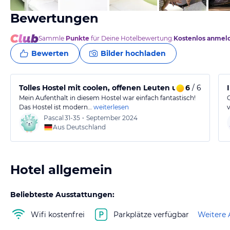
Bewertungen
Sammle
Punkte
für Deine Hotelbewertung.
Kostenlos anmel
Bewerten
Bilder hochladen
Tolles Hostel mit coolen, offenen Leuten und super At
6
/ 6
Mein Aufenthalt in diesem Hostel war einfach fantastisch!
Das Hostel ist modern…
weiterlesen
Pascal
31-35
•
September 2024
Aus Deutschland
Hotel allgemein
Beliebteste Ausstattungen:
Wifi kostenfrei
Parkplätze verfügbar
Weitere 