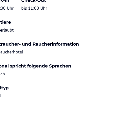
k-In
Check-Out
:00 Uhr
bis 11:00 Uhr
tiere
 erlaubt
traucher- und Raucherinformation
raucherhotel
onal spricht folgende Sprachen
sch
ltyp
l