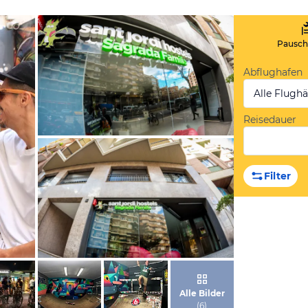
Pauscha
Abflughafen
Alle Flugh
Reisedauer
von Expedia
Filter
von Expedia
Alle Bilder
(
6
)