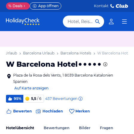
%
Deals
App öffnen
Kontakt
Hotel, Reiseziel
en Urlaub
Barcelona Urlaub
Barcelona Hotels
W Barcelona Hotel
W Barcelona Hotel
Plaza de la Rosa dels Vents, 1 8039 Barcelona Katalonien
Spanien
Auf Karte anzeigen
457
Bewertungen
95%
5,5
/ 6
Bewerten
Hochladen
Merken
Hotelübersicht
Bewertungen
Bilder
Fragen