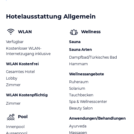
Hotelausstattung Allgemein
WLAN
Wellness
Verfügbar
Sauna
Kostenloser WLAN-
Sauna Arten
Internetzugang inklusive
Dampfbad/Türkisches Bad
WLAN Kostenfrei
Hammam
Gesamtes Hotel
Wellnessangebote
Lobby
Ruheraum
Zimmer
Solarium
WLAN Kostenpflichtig
Tauchbecken
Spa & Wellnesscenter
Zimmer
Beauty Salon
Pool
Anwendungen/Behandlungen
Ayurveda
Innenpool
Massagen
Aussenpool