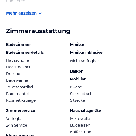
Radfahren
Mehr anzeigen
Zimmerausstattung
Badezimmer
Minibar
Badezimmerdetails
Minibar inklusive
Hausschuhe
Nicht verfügbar
Haartrockner
Balkon
Dusche
Mobiliar
Badewanne
Toilettenartikel
Küche
Bademantel
Schreibtisch
Kosmetikspiegel
Sitzecke
Zimmerservice
Haushaltsgeräte
Verfügbar
Mikrowelle
24h Service
Bügeleisen
Kaffee- und
Klimatisierung