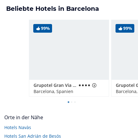
Beliebte Hotels in Barcelona
99%
99%
Grupotel Gran Via 678
Grupotel 
Barcelona, Spanien
Barcelona,
Orte in der Nähe
Hotels
Navàs
Hotels
San Adrián de Besós