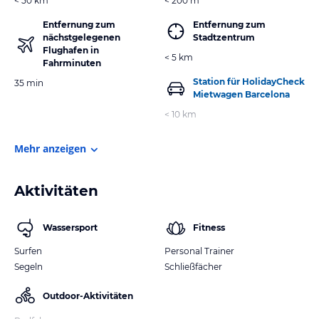
< 50 km
< 200 m
Entfernung zum
Entfernung zum
nächstgelegenen
Stadtzentrum
Flughafen in
< 5 km
Fahrminuten
Station für HolidayCheck
35 min
Mietwagen Barcelona
< 10 km
Mehr anzeigen
Aktivitäten
Wassersport
Fitness
Surfen
Personal Trainer
Segeln
Schließfächer
Outdoor-Aktivitäten