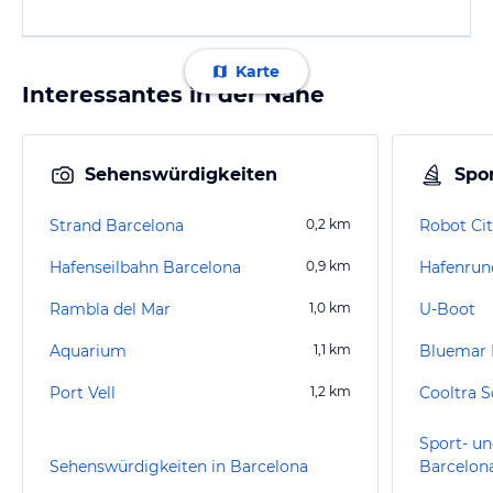
Karte
Interessantes in der Nähe
Sehenswürdigkeiten
Spor
Strand Barcelona
0,2
km
Robot Ci
Hafenseilbahn Barcelona
0,9
km
Hafenrun
Rambla del Mar
1,0
km
U-Boot
Aquarium
1,1
km
Bluemar 
Port Vell
1,2
km
Sport- un
Sehenswürdigkeiten in Barcelona
Barcelon