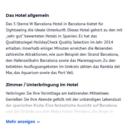
Das Hotel allgemein
Das 5-Sterne W Barcelona Hotel in Barcelona bietet für
Sightseeing die ideale Unterkunft. Dieses Hotel gehört zu den mit
„sehr gut“ bewerteten Hotels in Spanien. Es hat das
Qualitätssiegel HolidayCheck Quality Selection im Jahr 2014
erhalten. Innerhalb einiger Minuten erreichen die Reisenden
zahlreiche Attraktionen, wie zum Beispiel den Strand Barcelona,
den Hafenseilbahn Barcelona sowie das Maremagnum. Zu den
beliebten Ausflugsangeboten im Umkreis zählen das Rambla del
Mar, das Aquarium sowie das Port Vell.
Zimmer / Unterbringung im Hotel
Verbringen Sie Ihre Vormittage am betörenden Mittelmeer.
Genießen Sie Ihre Abende gefüllt mit der unbändigen Lebenslust
der spanischen Küste. Eine fantastische Aussicht auf Barcelona
und die Strände aus drei Meter hohen Fenstern, die Ihnen in
nahezu jedem Zimmer geboten wird, wetteifert mit dem
Mehr anzeigen
innovativen Bofill-Design der Einrichtung Ihres Zimmers um Ihre
Aufmerksamkeit.