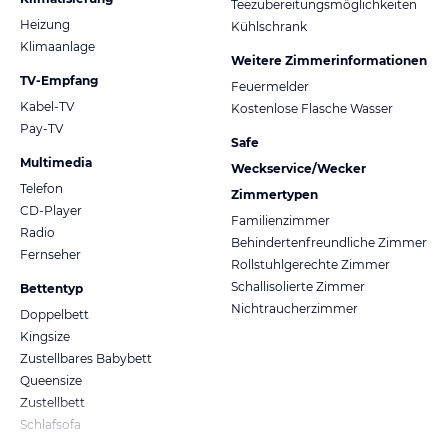
Teezubereitungsmöglichkeiten
Heizung
Kühlschrank
Klimaanlage
Weitere Zimmerinformationen
TV-Empfang
Feuermelder
Kabel-TV
Kostenlose Flasche Wasser
Pay-TV
Safe
Multimedia
Weckservice/Wecker
Telefon
Zimmertypen
CD-Player
Familienzimmer
Radio
Behindertenfreundliche Zimmer
Fernseher
Rollstuhlgerechte Zimmer
Schallisolierte Zimmer
Bettentyp
Nichtraucherzimmer
Doppelbett
Kingsize
Zustellbares Babybett
Queensize
Zustellbett
Schlafsofa