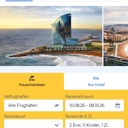
vom Hotelie
Pauschalreisen
Nur Hotel
Abflughafen
Reisezeitraum
Alle Flughäfen
10.08.26 - 08.10.26
Reisedauer
Reisende & Zi.
2 Erw, 0 Kinder, 1 Zi.