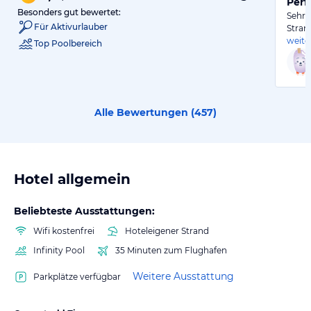
Perf
Besonders gut bewertet:
Sehr 
Für Aktivurlauber
Stran
weite
Top Poolbereich
Alle Bewertungen (
457
)
Hotel allgemein
Beliebteste Ausstattungen:
Wifi kostenfrei
Hoteleigener Strand
Infinity Pool
35 Minuten zum Flughafen
Weitere Ausstattung
Parkplätze verfügbar