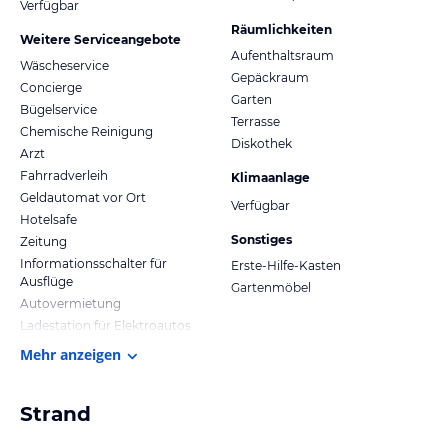
Verfügbar
Räumlichkeiten
Weitere Serviceangebote
Aufenthaltsraum
Wäscheservice
Gepäckraum
Concierge
Garten
Bügelservice
Terrasse
Chemische Reinigung
Diskothek
Arzt
Fahrradverleih
Klimaanlage
Geldautomat vor Ort
Verfügbar
Hotelsafe
Sonstiges
Zeitung
Informationsschalter für
Erste-Hilfe-Kasten
Ausflüge
Gartenmöbel
Autovermietung
Ladestation für Elektroautos
Mehr anzeigen
Strand