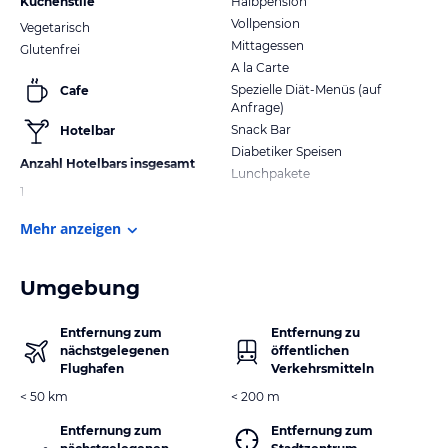
Küchenstile
Halbpension
Vollpension
Vegetarisch
Mittagessen
Glutenfrei
A la Carte
Spezielle Diät-Menüs (auf
Cafe
Anfrage)
Snack Bar
Hotelbar
Diabetiker Speisen
Anzahl Hotelbars insgesamt
Lunchpakete
1
Mehr anzeigen
Umgebung
Entfernung zum
Entfernung zu
nächstgelegenen
öffentlichen
Flughafen
Verkehrsmitteln
< 50 km
< 200 m
Entfernung zum
Entfernung zum