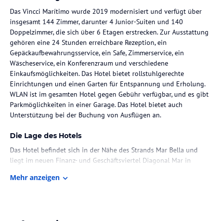
Das Vincci Marítimo wurde 2019 modernisiert und verfügt über
insgesamt 144 Zimmer, darunter 4 Junior-Suiten und 140
Doppelzimmer, die sich über 6 Etagen erstrecken. Zur Ausstattung
gehören eine 24 Stunden erreichbare Rezeption, ein
Gepäckaufbewahrungsservice, ein Safe, Zimmerservice, ein
Wäscheservice, ein Konferenzraum und verschiedene
Einkaufsmöglichkeiten. Das Hotel bietet rollstuhlgerechte
Einrichtungen und einen Garten für Entspannung und Erholung.
WLAN ist im gesamten Hotel gegen Gebühr verfügbar, und es gibt
Parkmöglichkeiten in einer Garage. Das Hotel bietet auch
Unterstützung bei der Buchung von Ausflügen an.
Die Lage des Hotels
Das Hotel befindet sich in der Nähe des Strands Mar Bella und
liegt im neuen Finanz- und Geschäftsviertel Diagonal Mar in
Barcelona. Das Stadtzentrum ist etwa 5 Kilometer entfernt. In
Mehr anzeigen
unmittelbarer Nähe sind auch öffentliche Verkehrsmittel,
Restaurants, Bars sowie das Einkaufszentrum Diagonal Mar und
die Kongresshalle zu finden. Der Sandstrand ist ebenfalls in kurzer
Distanz erreichbar.