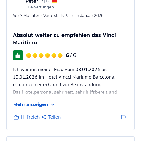
Peter
(
71+
)
einen Wellnessbereich mit einem Solarium. Es sind keine weiteren
1
Bewertungen
Sport- und Freizeitangebote vorhanden.
Vor 7 Monaten • Verreist als Paar im Januar 2026
Hinweis:
Verfasst von HolidayCheck mit Hilfe von KI. Alle
Angaben ohne Gewähr. Bitte lies vor der Buchung die
Absolut weiter zu empfehlen das Vinci
verbindlichen
Angebotsdetails
des jeweiligen Veranstalters.
Maritimo
6
/ 6
Ich war mit meiner Frau vom 08.01.2026 bis
13.01.2026 im Hotel Vincci Maritimo Barcelona.
es gab keinerlei Grund zur Beanstandung.
Das Hotelpersonal sehr nett, sehr hilfsbereit und
freundlich.
Mehr anzeigen
Das Hotel sehr sauber und gepflegt.
Frühstück sehr gut
Hilfreich
Teilen
Wir waren rundum sehr zufrieden mit dem was wir
erlebt und gesehen haben.
Das Hotel kann ich absolut weiter empfehlen.