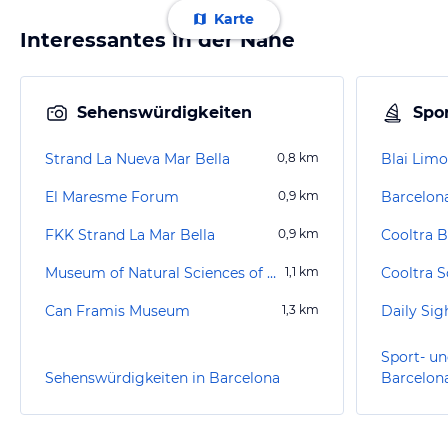
Karte
Interessantes in der Nähe
Sehenswürdigkeiten
Spor
Strand La Nueva Mar Bella
0,8
km
Blai Limo
El Maresme Forum
0,9
km
Barcelon
FKK Strand La Mar Bella
0,9
km
Museum of Natural Sciences of Barcelona
1,1
km
Can Framis Museum
1,3
km
Sport- un
Sehenswürdigkeiten in Barcelona
Barcelon