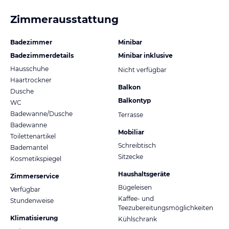
Zimmerausstattung
Badezimmer
Minibar
Badezimmerdetails
Minibar inklusive
Hausschuhe
Nicht verfügbar
Haartrockner
Balkon
Dusche
Balkontyp
WC
Badewanne/Dusche
Terrasse
Badewanne
Mobiliar
Toilettenartikel
Schreibtisch
Bademantel
Sitzecke
Kosmetikspiegel
Haushaltsgeräte
Zimmerservice
Bügeleisen
Verfügbar
Kaffee- und
Stundenweise
Teezubereitungsmöglichkeiten
Klimatisierung
Kühlschrank