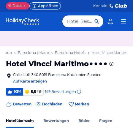
%
Deals
App öffnen
Kontakt
Hotel, Reiseziel
 Urlaub
Barcelona Urlaub
Barcelona Hotels
Hotel Vincci Maritimo
Hotel Vincci Maritimo
Calle Llull, 340 8019 Barcelona Katalonien Spanien
Auf Karte anzeigen
149
Bewertungen
93%
5,5
/ 6
Bewerten
Hochladen
Merken
Hotelübersicht
Bewertungen
Bilder
Fragen