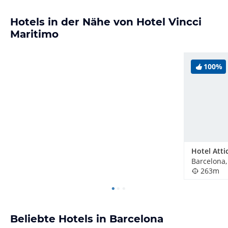
Hotels in der Nähe von Hotel Vincci
Maritimo
100%
Hotel Atti
Barcelona,
263m
Beliebte Hotels in Barcelona