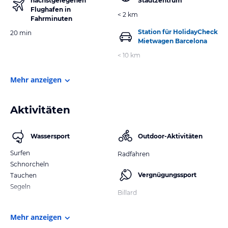
nächstgelegenen
Stadtzentrum
Flughafen in
< 2 km
Fahrminuten
Station für HolidayCheck
20 min
Mietwagen Barcelona
< 10 km
Mehr anzeigen
Aktivitäten
Wassersport
Outdoor-Aktivitäten
Surfen
Radfahren
Schnorcheln
Vergnügungssport
Tauchen
Segeln
Billard
Mehr anzeigen