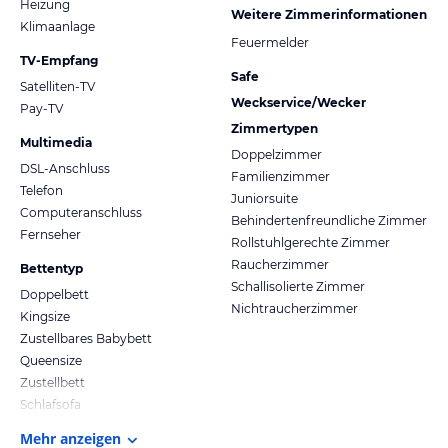
Heizung
Weitere Zimmerinformationen
Klimaanlage
Feuermelder
TV-Empfang
Safe
Satelliten-TV
Weckservice/Wecker
Pay-TV
Zimmertypen
Multimedia
Doppelzimmer
DSL-Anschluss
Familienzimmer
Telefon
Juniorsuite
Computeranschluss
Behindertenfreundliche Zimmer
Fernseher
Rollstuhlgerechte Zimmer
Raucherzimmer
Bettentyp
Schallisolierte Zimmer
Doppelbett
Nichtraucherzimmer
Kingsize
Zustellbares Babybett
Queensize
Zustellbett
Schlafsofa
Mehr anzeigen