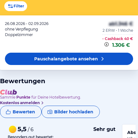
Filter
ab
1.346 €
26.08.2026 - 02.09.2026
ohne Verpflegung
2 ERW • 1 Woche
Doppelzimmer
- Cashback
40 €
1.306 €
Pauschalangebote
ansehen
Bewertungen
Sammle
Punkte
für Deine Hotelbewertung.
Kostenlos anmelden
Bewerten
Bilder hochladen
5,5
Sehr gut
/ 6
Abso
Besonders gut bewertet: