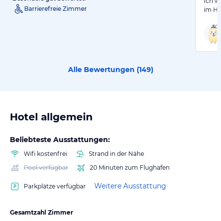
Ich w
Barrierefreie Zimmer
im Ho
Alle Bewertungen (
149
)
Hotel allgemein
Beliebteste Ausstattungen:
Wifi kostenfrei
Strand in der Nähe
Pool verfügbar
20 Minuten zum Flughafen
Weitere Ausstattung
Parkplätze verfügbar
Gesamtzahl Zimmer