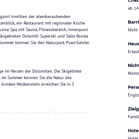
Chec
ab 14
ugsort inmitten der atemberaubenden
Barri
enblick, ein Restaurant mit regionaler Küche
sive Spa mit Sauna, Fitnessbereich, Innenpool
Nicht
kigebieten Dolomiti Superski und Sella Ronda
 Sommer können Sie den Naturpark Puez-Geisler
Haus
Erlau
Nich
ge im Herzen der Dolomiten. Die Skigebiete
Nicht
s. Im Sommer können Sie die Natur des
 Gröden-Wolkenstein erreichen Sie in 5
Pers
Engli
Ziel
 alten Gebäude im alpinen Stil untergebracht
Famil
en Holzmöbeln, Teppichböden und Sat-TV
legeprodukte.
Hote
Hotel