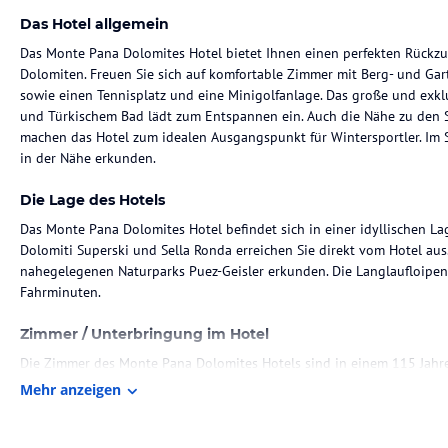
Das Hotel allgemein
Das Monte Pana Dolomites Hotel bietet Ihnen einen perfekten Rückz
Dolomiten. Freuen Sie sich auf komfortable Zimmer mit Berg- und Gart
sowie einen Tennisplatz und eine Minigolfanlage. Das große und exklu
und Türkischem Bad lädt zum Entspannen ein. Auch die Nähe zu den S
machen das Hotel zum idealen Ausgangspunkt für Wintersportler. Im
in der Nähe erkunden.
Die Lage des Hotels
Das Monte Pana Dolomites Hotel befindet sich in einer idyllischen La
Dolomiti Superski und Sella Ronda erreichen Sie direkt vom Hotel au
nahegelegenen Naturparks Puez-Geisler erkunden. Die Langlaufloipen
Fahrminuten.
Zimmer / Unterbringung im Hotel
Die Zimmer des Monte Pana Dolomites Hotels sind in einem 115 Jahre
und bieten eine gemütliche Atmosphäre. Sie sind mit minimalistisch
Mehr anzeigen
ausgestattet. Das eigene Bad enthält Hausschuhe, Bademäntel und Pf
Gastronomie im Hotel