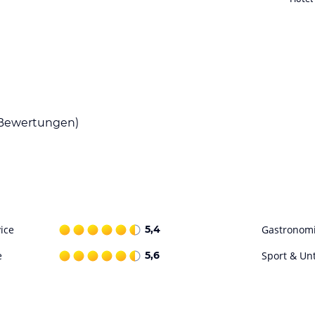
ühstücksbuffet mit süßen und herzhaften
 Küche, Nationalgerichte und internationale
ichkeiten wie einen Tennisplatz und eine
ch, Innenpool und Türkischem Bad sorgt für
Bewertungen)
 Dolomiti Superski und Sella Ronda erreichen.
Geisler erkunden.
ohne Gewähr. Bitte lies vor der Buchung die
ice
5,4
Gastronom
e
5,6
Sport & Un