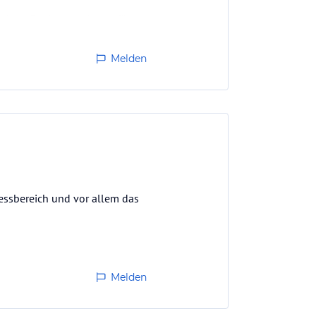
einen Erlebnisstationen für
Melden
n und…
ssbereich und vor allem das
Melden