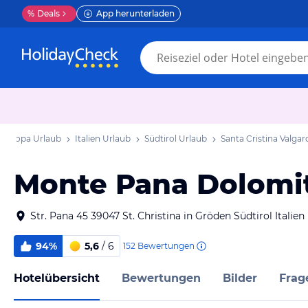
%
Deals
App herunterladen
Europa Urlaub
Italien Urlaub
Südtirol Urlaub
Santa Cristina Valgar
Monte Pana Dolomit
Str. Pana 45 39047 St. Christina in Gröden Südtirol Italien
94%
5,6
/ 6
152
Bewertungen
Hotelübersicht
Bewertungen
Bilder
Frag