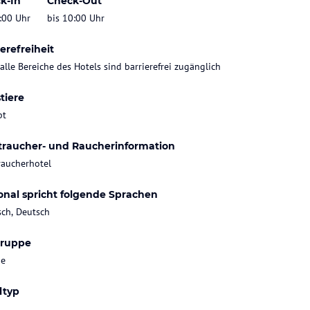
k-In
Check-Out
:00 Uhr
bis 10:00 Uhr
erefreiheit
 alle Bereiche des Hotels sind barrierefrei zugänglich
tiere
bt
traucher- und Raucherinformation
raucherhotel
onal spricht folgende Sprachen
sch, Deutsch
gruppe
ie
ltyp