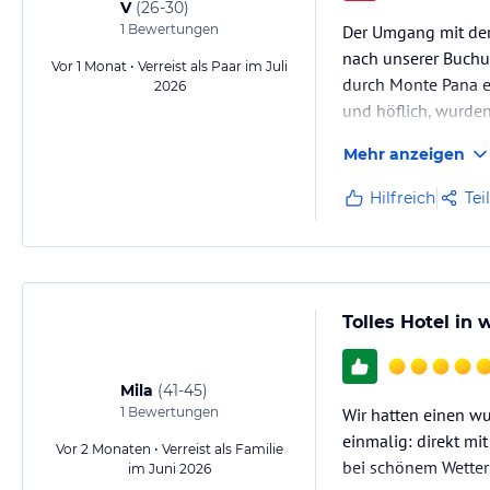
V
(
26-30
)
1
Bewertungen
Der Umgang mit der 
nach unserer Buchu
Vor 1 Monat • Verreist als Paar im Juli
durch Monte Pana er
2026
und höflich, wurden
Vorgesetzte wirkte 
Mehr anzeigen
Hilfreich
Tei
Tolles Hotel in
Mila
(
41-45
)
1
Bewertungen
Wir hatten einen w
einmalig: direkt mi
Vor 2 Monaten • Verreist als Familie
bei schönem Wetter 
im Juni 2026