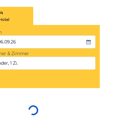
Hotel
m
06.09.26
mer & Zimmer
der, 1 Zi.