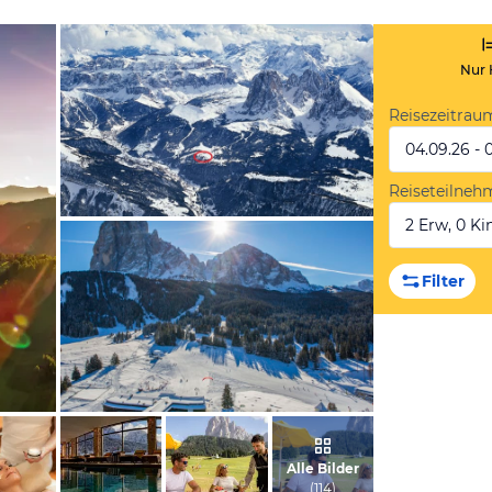
Nur 
Reisezeitrau
04.09.26 - 
Reiseteilneh
2 Erw, 0 Kin
vom Hotelier, Januar 2015
Filter
vom Hotelier, Januar 2015
Alle Bilder
(
114
)