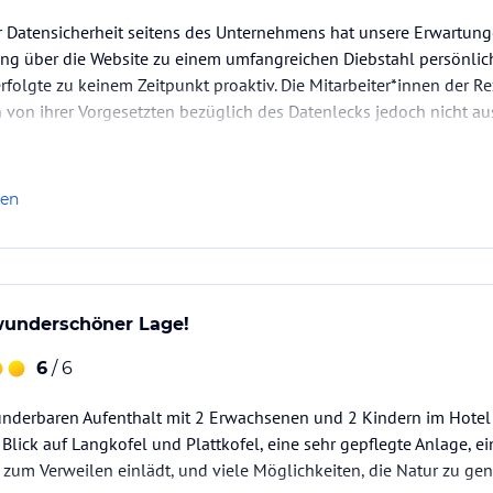
Datensicherheit seitens des Unternehmens hat unsere Erwartungen
ng über die Website zu einem umfangreichen Diebstahl persönlic
folgte zu keinem Zeitpunkt proaktiv. Die Mitarbeiter*innen der 
 von ihrer Vorgesetzten bezüglich des Datenlecks jedoch nicht aus
empört, wollte sich keine Fehler eingestehen und meinte, das…
len
 wunderschöner Lage!
6
/ 6
underbaren Aufenthalt mit 2 Erwachsenen und 2 Kindern im Hotel 
t Blick auf Langkofel und Plattkofel, eine sehr gepflegte Anlage, 
zum Verweilen einlädt, und viele Möglichkeiten, die Natur zu gen