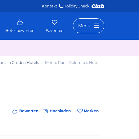
Kontakt
HolidayCheck 
Menü
Hotel bewerten
Favoriten
stina in Gröden Hotels
Monte Pana Dolomites Hotel
Bewerten
Hochladen
Merken