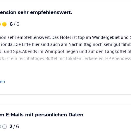
pension sehr empfehlenswert.
6
/ 6
on sehr empfehlenswert. Das Hotel ist top im Wandergebiet und S
a ronda. Die Lifte hier sind auch am Nachmittag noch sehr gut fahrb
ol und Spa. Abends im Whirlpool liegen und auf den Langkoffel bl
ück ist ein reichhaltiges Büffet mit lokalen Leckereien. HP Abendes
nn 2 Gänge mit je 3 Gerichten zur Auswahl. Zum Abschluss…
len
m E-Mails mit persönlichen Daten
2
/ 6