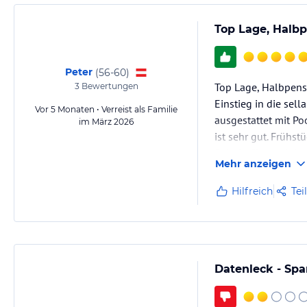
Top Lage, Halb
Peter
(
56-60
)
Top Lage, Halbpensi
3
Bewertungen
Einstieg in die sell
Vor 5 Monaten • Verreist als Familie
ausgestattet mit Po
im März 2026
ist sehr gut. Frühst
Salatbuffet und da
Mehr anzeigen
Hilfreich
Tei
Datenleck - Spa