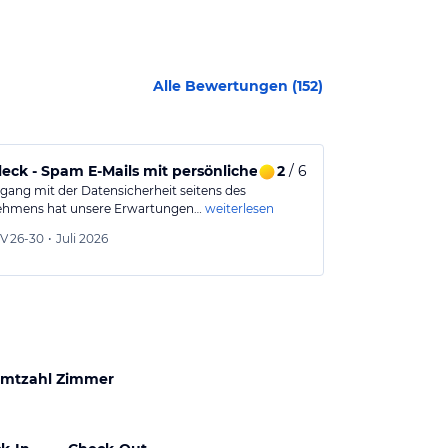
Alle Bewertungen (
152
)
eck - Spam E-Mails mit persönlichen Daten
2
/ 6
Tolles Hote
ang mit der Datensicherheit seitens des
Wir hatten ein
ehmens hat unsere Erwartungen…
weiterlesen
Erwachsenen u
V
26-30
•
Juli 2026
Mila
41
mtzahl Zimmer