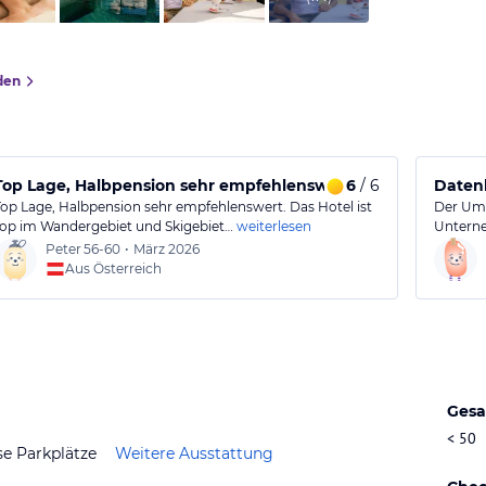
den
Top Lage, Halbpension sehr empfehlenswert.
6
/ 6
Datenl
Top Lage, Halbpension sehr empfehlenswert. Das Hotel ist
Der Umg
top im Wandergebiet und Skigebiet…
weiterlesen
Untern
Peter
56-60
•
März 2026
Aus Österreich
Gesa
< 50
se Parkplätze
Weitere Ausstattung