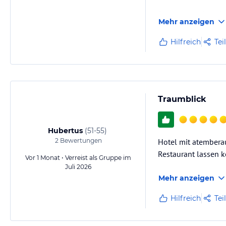
Besonders schön fan
Mehr anzeigen
Kinder.
Hilfreich
Tei
Die Halbpension war
Traumblick
Hubertus
(
51-55
)
2
Bewertungen
Hotel mit atembera
Restaurant lassen 
Vor 1 Monat • Verreist als Gruppe im
Juli 2026
Mehr anzeigen
Hilfreich
Tei