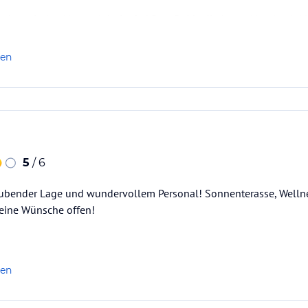
den wir den Naturerlebnispfad PanaRaida direkt am Hotel, mit kl
len
 für uns ideal: gutes Frühstücksbuffet, sehr leckeres Abendesse
5
/ 6
ubender Lage und wundervollem Personal! Sonnenterasse, Wellne
keine Wünsche offen!
len