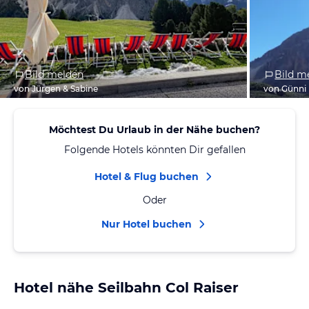
Bild melden
Bild m
von Jürgen & Sabine
von Günni
Möchtest Du Urlaub in der Nähe buchen?
Folgende Hotels könnten Dir gefallen
Hotel & Flug buchen
Oder
Nur Hotel buchen
Hotel nähe Seilbahn Col Raiser