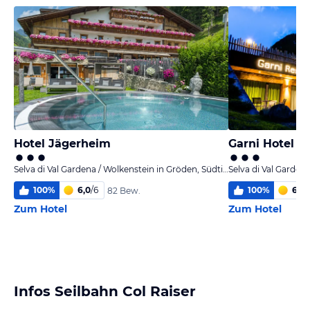
Hotel Jägerheim
Garni Hotel So
Selva di Val Gardena / Wolkenstein in Gröden, Südtirol
100
%
6,0
/
6
100
%
6,0
/
82 Bew.
Zum Hotel
Zum Hotel
Infos Seilbahn Col Raiser