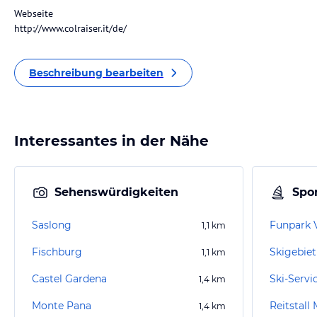
Webseite
http://www.colraiser.it/de/
Beschreibung bearbeiten
Interessantes in der Nähe
Sehenswürdigkeiten
Spor
Saslong
Funpark 
1,1
km
Fischburg
Skigebiet
1,1
km
Castel Gardena
Ski-Servi
1,4
km
Monte Pana
Reitstall
1,4
km