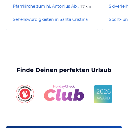
Pfarrkirche zum hl. Antonius Abt und zur hl. Christina
Skiverlei
1,7
km
Sehenswürdigkeiten in Santa Cristina Valgardena / St. Christina in Gröden
Finde Deinen perfekten Urlaub