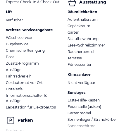
Ausstattung
Express Check-In & Check-Out
Lift
Räumlichkeiten
Aufenthaltsraum
Verfügbar
Gepäckraum
Weitere Serviceangebote
Garten
Wäscheservice
Skiaufbewahrung
Bügelservice
Lese-/Schreibzimmer
Chemische Reinigung
Raucherbereich
Post
Terrasse
Zusatz-Programm
Fitnesscenter
Ausflüge
Klimaanlage
Fahrradverleih
Geldautomat vor Ort
Nicht verfügbar
Hotelsafe
Sonstiges
Informationsschalter für
Erste-Hilfe-Kasten
Ausflüge
Feuerstelle (außen)
Ladestation für Elektroautos
Gartenmöbel
Sonnenliegen/ Strandkörbe
Parken
Sonnenschirme
Kostenfrei