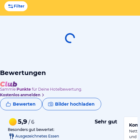
Filter
Bewertungen
Sammle
Punkte
für Deine Hotelbewertung.
Kostenlos anmelden
Bewerten
Bilder hochladen
5,9
Sehr gut
/ 6
Kom
Besonders gut bewertet:
Nette
Ausgezeichnetes Essen
und i