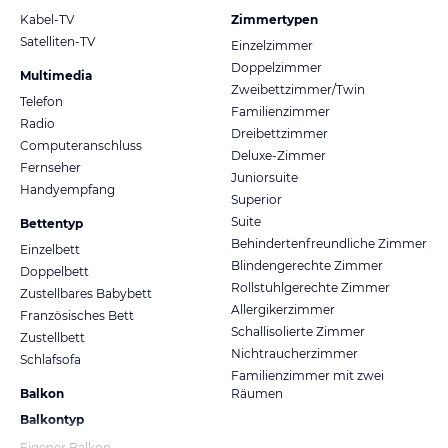
Kabel-TV
Zimmertypen
Satelliten-TV
Einzelzimmer
Doppelzimmer
Multimedia
Zweibettzimmer/Twin
Telefon
Familienzimmer
Radio
Dreibettzimmer
Computeranschluss
Deluxe-Zimmer
Fernseher
Juniorsuite
Handyempfang
Superior
Suite
Bettentyp
Behindertenfreundliche Zimmer
Einzelbett
Blindengerechte Zimmer
Doppelbett
Rollstuhlgerechte Zimmer
Zustellbares Babybett
Allergikerzimmer
Französisches Bett
Schallisolierte Zimmer
Zustellbett
Nichtraucherzimmer
Schlafsofa
Familienzimmer mit zwei
Balkon
Räumen
Balkontyp
Eigener Balkon