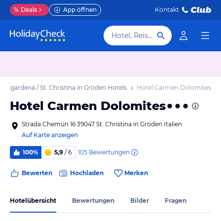
%
Deals
App öffnen
Kontakt
Hotel, Reiseziel
 Valgardena / St. Christina in Gröden Hotels
Hotel Carmen Dolomites
Hotel Carmen Dolomites
Strada Chemun 16 39047 St. Christina in Gröden Italien
Auf Karte anzeigen
105
Bewertungen
100%
5,9
/ 6
Bewerten
Hochladen
Merken
Hotelübersicht
Bewertungen
Bilder
Fragen