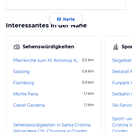
Karte
Interessantes in der Nähe
Sehenswürdigkeiten
Spor
Pfarrkirche zum hl. Antonius Abt und zur hl. Christina
0,5
km
Skigebiet
Saslong
0,6
km
Reitstall
Fischburg
0,9
km
Funpark 
Monte Pana
1,1
km
Seilbahn 
Castel Gardena
1,1
km
Ski-Servi
Sport- un
Sehenswürdigkeiten in Santa Cristina
Cristina V
Valgardena / St. Christina in Gröden
Gröden