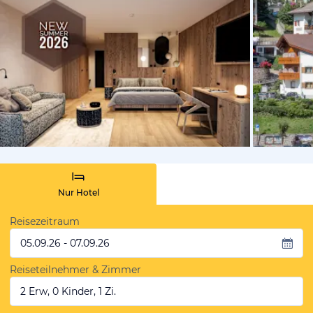
vom Hotelie
Nur Hotel
Reisezeitraum
05.09.26 - 07.09.26
Reiseteilnehmer & Zimmer
2 Erw, 0 Kinder, 1 Zi.