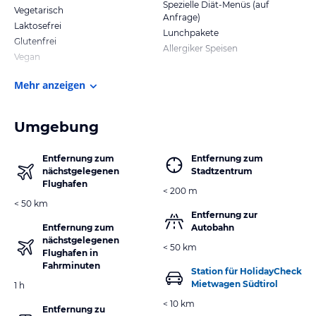
Spezielle Diät-Menüs (auf
Vegetarisch
Anfrage)
Laktosefrei
Lunchpakete
Glutenfrei
Allergiker Speisen
Vegan
Mehr anzeigen
Umgebung
Entfernung zum
Entfernung zum
nächstgelegenen
Stadtzentrum
Flughafen
< 200 m
< 50 km
Entfernung zur
Entfernung zum
Autobahn
nächstgelegenen
< 50 km
Flughafen in
Fahrminuten
Station für HolidayCheck
Mietwagen Südtirol
1 h
< 10 km
Entfernung zu