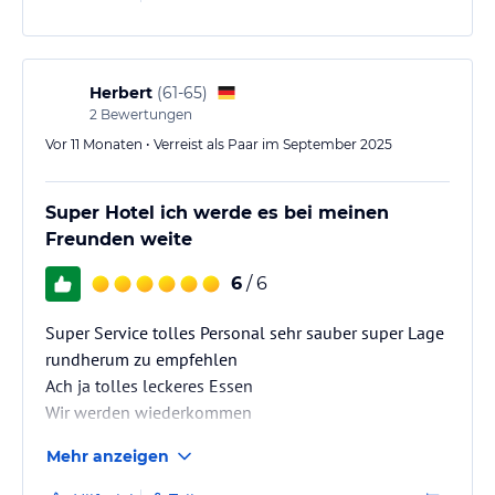
ohne Gewähr und ohne Prüfung durch HolidayCheck. Bitte
lies vor der Buchung die verbindlichen
Angebotsdetails
des
jeweiligen Veranstalters.
Herbert
(
61-65
)
2
Bewertungen
Vor 11 Monaten • Verreist als Paar im September 2025
Super Hotel ich werde es bei meinen
Freunden weite
6
/ 6
Super Service tolles Personal sehr sauber super Lage
rundherum zu empfehlen
Ach ja tolles leckeres Essen
Wir werden wiederkommen
Mehr anzeigen