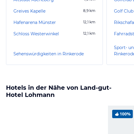
Greives Kapelle
8,9
km
Hafenarena Münster
12,1
km
Schloss Westerwinkel
12,1
km
Fahrrads
Sport- un
Sehenswürdigkeiten in Rinkerode
Rinkerod
Hotels in der Nähe von Land-gut-
Hotel Lohmann
100%