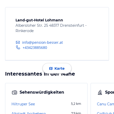
Land-gut-Hotel Lohmann
Albersloher Str. 25 48317 Drensteinfurt -
Rinkerode
info@pension-besser.at
+43423885680
Karte
Interessantes in der Nähe
Sehenswürdigkeiten
Spor
Hiltruper See
5,2
km
Canu Ca
Altstadt Ascheberg
7,9
km
Golfclub 