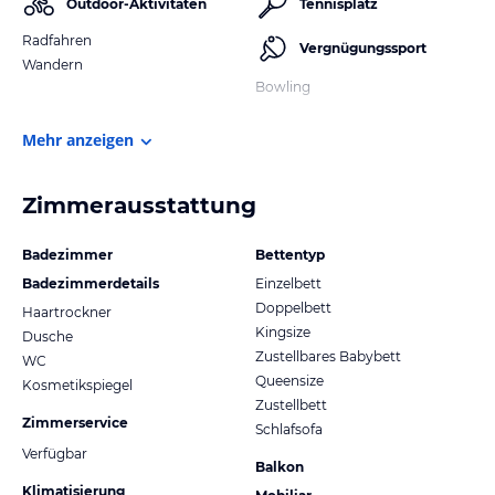
Outdoor-Aktivitäten
Tennisplatz
Radfahren
Vergnügungssport
Wandern
Bowling
Mehr anzeigen
Zimmerausstattung
Badezimmer
Bettentyp
Badezimmerdetails
Einzelbett
Doppelbett
Haartrockner
Kingsize
Dusche
Zustellbares Babybett
WC
Queensize
Kosmetikspiegel
Zustellbett
Zimmerservice
Schlafsofa
Verfügbar
Balkon
Klimatisierung