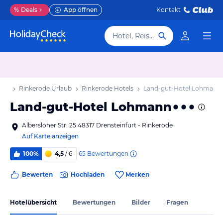
%
Deals
App öffnen
Kontakt
Hotel, Reiseziel
aub
Rinkerode Urlaub
Rinkerode Hotels
Land-gut-Hotel Lohmann
Land-gut-Hotel Lohmann
Albersloher Str. 25 48317 Drensteinfurt - Rinkerode
Auf Karte anzeigen
65
Bewertungen
100%
4,5
/ 6
Bewerten
Hochladen
Merken
Hotelübersicht
Bewertungen
Bilder
Fragen