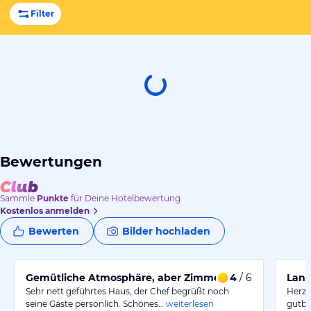
Filter
Bewertungen
Sammle
Punkte
für Deine Hotelbewertung.
Kostenlos anmelden
Bewerten
Bilder hochladen
Gemütliche Atmosphäre, aber Zimmer etwas älter
4
/ 6
Land
Sehr nett geführtes Haus, der Chef begrüßt noch
Herzl
seine Gäste persönlich. Schönes…
weiterlesen
gutbü