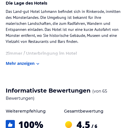
Die Lage des Hotels
Das Land-gut Hotel Lohmann befindet sich in Rinkerode, inmitten
des Münsterlandes. Die Umgebung ist bekannt für ihre
malerischen Landschaften, die zum Radfahren, Wandern und
Entspannen einladen. Das Hotel ist nur eine kurze Autofahrt von
Münster entfernt, wo Sie historische Gebäude, Museen und eine
Vielzahl von Restaurants und Bars finden.
Zimmer / Unterbringung im Hotel
Das Land-gut Hotel Lohmann bietet eine Auswahl an gemütlichen
Mehr anzeigen
Zimmern, die alle mit modernen Annehmlichkeiten ausgestattet
sind. Genießen Sie den Komfort von kostenlosen Pflegeprodukten
und WLAN. Die Zimmer sind alle individuell gestaltet und
verfügen über ein einzigartiges Ambiente, das zum Entspannen
Informativste Bewertungen
(von
65
einlädt.
Bewertungen)
Gastronomie im Hotel
Weiterempfehlung
Gesamtbewertung
Das Restaurant des Land-gut Hotel Lohmann bietet eine köstliche
Auswahl an regionalen Spezialitäten und internationalen
100
%
4,5
Gerichten. Das Café ist ein gemütlicher Ort, um eine Tasse Kaffee
/ 6