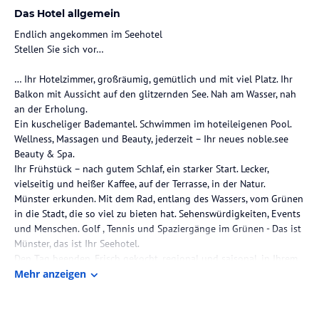
Das Hotel allgemein
Endlich angekommen im Seehotel
Stellen Sie sich vor…
… Ihr Hotelzimmer, großräumig, gemütlich und mit viel Platz. Ihr
Balkon mit Aussicht auf den glitzernden See. Nah am Wasser, nah
an der Erholung.
Ein kuscheliger Bademantel. Schwimmen im hoteileigenen Pool.
Wellness, Massagen und Beauty, jederzeit – Ihr neues noble.see
Beauty & Spa.
Ihr Frühstück – nach gutem Schlaf, ein starker Start. Lecker,
vielseitig und heißer Kaffee, auf der Terrasse, in der Natur.
Münster erkunden. Mit dem Rad, entlang des Wassers, vom Grünen
in die Stadt, die so viel zu bieten hat. Sehenswürdigkeiten, Events
und Menschen. Golf , Tennis und Spaziergänge im Grünen - Das ist
Münster, das ist Ihr Seehotel.
Den Tag beenden. Frisch gekocht, regional und saisonal, in Ihrem
Restaurant, auf Ihrer Sonnenterrasse. Gemeinsame Erinnerungen
Mehr anzeigen
schaffen, ein Glas Wein genießen.
Hochzeiten in vollem Glanz, Geburtstage mit Ihrem liebsten
Menschen und Tagungen, die erfolgreich sind.