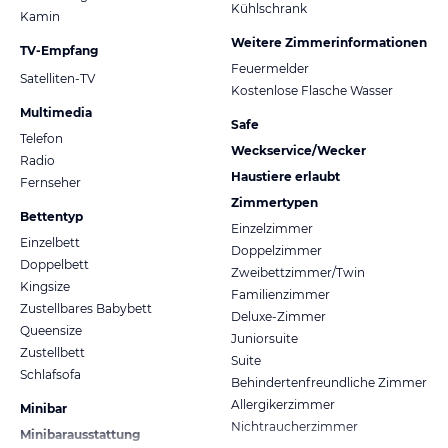
Kühlschrank
Kamin
Weitere Zimmerinformationen
TV-Empfang
Feuermelder
Satelliten-TV
Kostenlose Flasche Wasser
Multimedia
Safe
Telefon
Weckservice/Wecker
Radio
Haustiere erlaubt
Fernseher
Zimmertypen
Bettentyp
Einzelzimmer
Einzelbett
Doppelzimmer
Doppelbett
Zweibettzimmer/Twin
Kingsize
Familienzimmer
Zustellbares Babybett
Deluxe-Zimmer
Queensize
Juniorsuite
Zustellbett
Suite
Schlafsofa
Behindertenfreundliche Zimmer
Allergikerzimmer
Minibar
Nichtraucherzimmer
Minibarausstattung