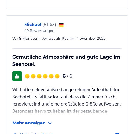
Geburtstage mit Ihrem liebsten Menschen und Tagungen, die
erfolgreich sind.
Wir freuen uns auf Sie. Darauf, Dass Sie unsere Gäste sind!
Ihr Best Western Premier Seehotel Krautkrämer – am Hiltruper See
Michael
(
61-65
)
49
Bewertungen
Hinweis:
Allgemeine und unverbindliche
Vor 8 Monaten • Verreist als Paar im November 2025
Hoteliers-/Veranstalter-/Kataloginformationen. Alle Angaben
ohne Gewähr und ohne Prüfung durch HolidayCheck. Bitte
lies vor der Buchung die verbindlichen
Angebotsdetails
des
Gemütliche Atmosphäre und gute Lage im
jeweiligen Veranstalters.
Seehotel.
6
/ 6
Wir hatten einen äußerst angenehmen Aufenthalt im
Seehotel. Es fällt sofort auf, dass die Zimmer frisch
renoviert sind und eine großzügige Größe aufweisen.
Besonders hervorzuheben ist der bezaubernde
Seeblick, der das Ambiente des Zimmers zusätzlich
Mehr anzeigen
bereichert. Die Ausstattung ist durchdacht gestaltet
und bietet alles, was man für einen komfortablen