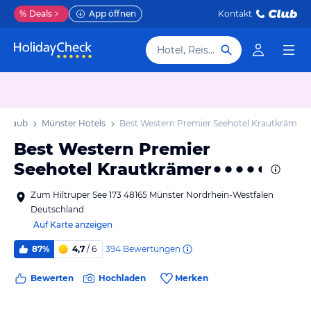
%
Deals
App öffnen
Kontakt
Hotel, Reiseziel
Urlaub
Münster Hotels
Best Western Premier Seehotel Krautkrämer
Best Western Premier
Seehotel Krautkrämer
Zum Hiltruper See 173 48165 Münster Nordrhein-Westfalen
Deutschland
Auf Karte anzeigen
394
Bewertungen
87%
4,7
/ 6
Bewerten
Hochladen
Merken