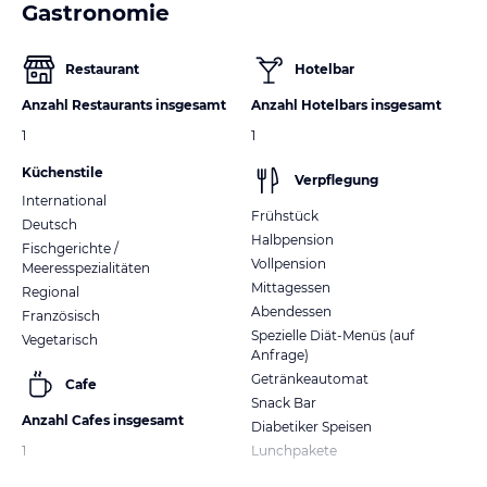
Gastronomie
Restaurant
Hotelbar
Anzahl Restaurants insgesamt
Anzahl Hotelbars insgesamt
1
1
Küchenstile
Verpflegung
International
Frühstück
Deutsch
Halbpension
Fischgerichte /
Vollpension
Meeresspezialitäten
Mittagessen
Regional
Abendessen
Französisch
Spezielle Diät-Menüs (auf
Vegetarisch
Anfrage)
Getränkeautomat
Cafe
Snack Bar
Anzahl Cafes insgesamt
Diabetiker Speisen
1
Lunchpakete