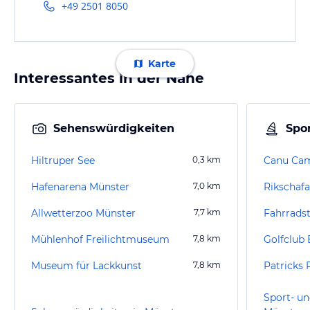
+49 2501 8050
Karte
Interessantes in der Nähe
Sehenswürdigkeiten
Spor
Hiltruper See
0,3
km
Canu Ca
Hafenarena Münster
7,0
km
Allwetterzoo Münster
7,7
km
Fahrrads
Mühlenhof Freilichtmuseum
7,8
km
Golfclub 
Museum für Lackkunst
7,8
km
Patricks 
Sport- un