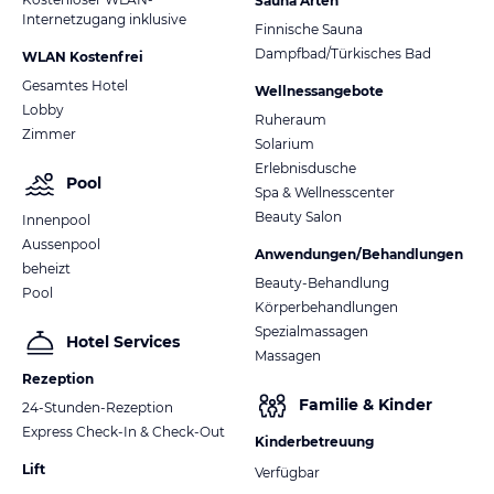
Sauna Arten
Internetzugang inklusive
Finnische Sauna
Dampfbad/Türkisches Bad
WLAN Kostenfrei
Gesamtes Hotel
Wellnessangebote
Lobby
Ruheraum
Zimmer
Solarium
Erlebnisdusche
Pool
Spa & Wellnesscenter
Beauty Salon
Innenpool
Aussenpool
Anwendungen/Behandlungen
beheizt
Beauty-Behandlung
Pool
Körperbehandlungen
Spezialmassagen
Hotel Services
Massagen
Rezeption
Familie & Kinder
24-Stunden-Rezeption
Express Check-In & Check-Out
Kinderbetreuung
Lift
Verfügbar