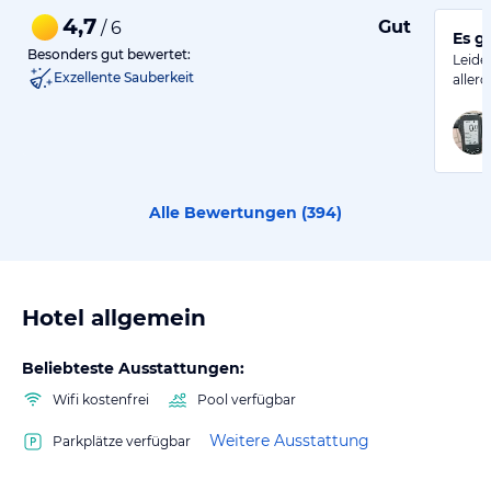
4,7
Gut
/ 6
Es g
Besonders gut bewertet:
Leide
Exzellente Sauberkeit
aller
Alle Bewertungen (
394
)
Hotel allgemein
Beliebteste Ausstattungen:
Wifi kostenfrei
Pool verfügbar
Weitere Ausstattung
Parkplätze verfügbar