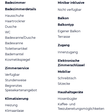
Badezimmer
Minibar inklusive
Badezimmerdetails
Nicht verfügbar
Hausschuhe
Balkon
Haartrockner
Balkontyp
Dusche
Eigener Balkon
WC
Terrasse
Badewanne/Dusche
Badewanne
Zugang
Toilettenartikel
Innenzugang
Bademantel
Kosmetikspiegel
Elektronische
Zimmerschlüssel
Zimmerservice
Mobiliar
Verfügbar
Schreibtisch
Stundenweise
Sitzecke
Begrenztes
Speisekartenangebot
Haushaltsgeräte
Klimatisierung
Hosenbügler
Kaffee- und
Heizung
Teezubereitungsmöglichkeiten
Klimaanlage