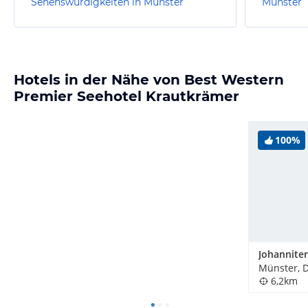
Sehenswürdigkeiten in Münster
Münster
Hotels in der Nähe von Best Western
Premier Seehotel Krautkrämer
100%
Münster, 
6,2km