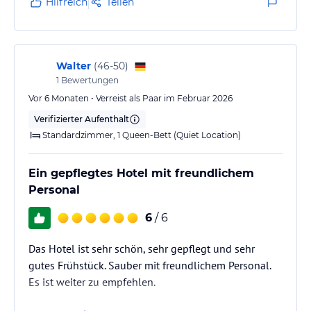
Hilfreich
Teilen
Aufenthalt benötigt.
Das alte Flair im Restaurant hat uns gefallen.
Der Service im Hotel war durchweg aufmerksam und
Walter
(
46-50
)
freundlich, was unseren Aufenthalt noch…
1
Bewertungen
Vor 6 Monaten • Verreist als Paar im Februar 2026
Verifizierter Aufenthalt
Standardzimmer, 1 Queen-Bett (Quiet Location)
Ein gepflegtes Hotel mit freundlichem
Personal
6
/ 6
Das Hotel ist sehr schön, sehr gepflegt und sehr
gutes Frühstück. Sauber mit freundlichem Personal.
Es ist weiter zu empfehlen.