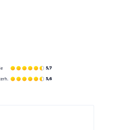
ie
5,7
terh.
5,6