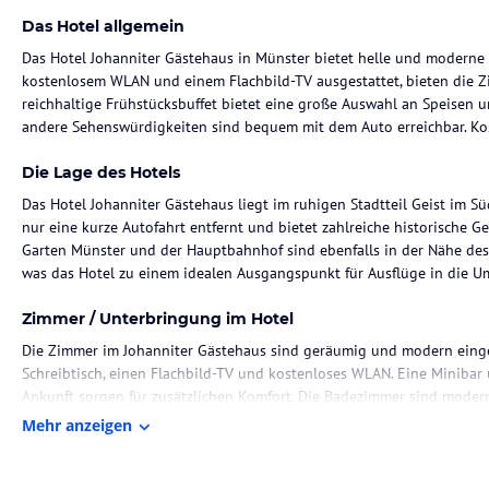
Das Hotel allgemein
Das Hotel Johanniter Gästehaus in Münster bietet helle und moderne Z
kostenlosem WLAN und einem Flachbild-TV ausgestattet, bieten die 
reichhaltige Frühstücksbuffet bietet eine große Auswahl an Speisen 
andere Sehenswürdigkeiten sind bequem mit dem Auto erreichbar. Kos
Die Lage des Hotels
Das Hotel Johanniter Gästehaus liegt im ruhigen Stadtteil Geist im Sü
nur eine kurze Autofahrt entfernt und bietet zahlreiche historische
Garten Münster und der Hauptbahnhof sind ebenfalls in der Nähe des H
was das Hotel zu einem idealen Ausgangspunkt für Ausflüge in die 
Zimmer / Unterbringung im Hotel
Die Zimmer im Johanniter Gästehaus sind geräumig und modern einger
Schreibtisch, einen Flachbild-TV und kostenloses WLAN. Eine Minibar 
Ankunft sorgen für zusätzlichen Komfort. Die Badezimmer sind moder
und einem Haartrockner.
Mehr anzeigen
Gastronomie im Hotel