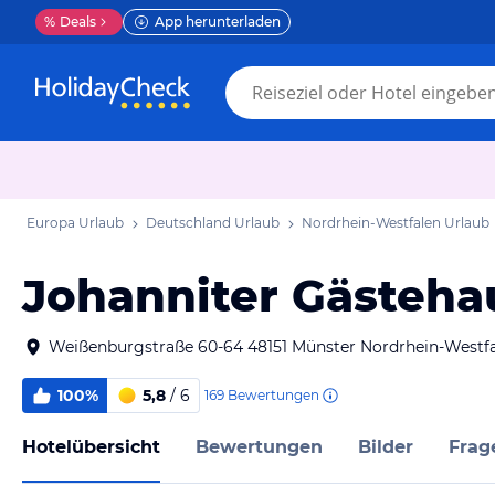
%
Deals
App herunterladen
Europa Urlaub
Deutschland Urlaub
Nordrhein-Westfalen Urlaub
Johanniter Gästeha
Weißenburgstraße 60-64 48151 Münster Nordrhein-Westf
100%
5,8
/ 6
169
Bewertungen
Hotelübersicht
Bewertungen
Bilder
Frag