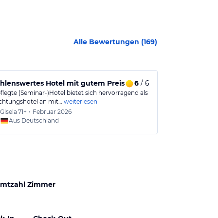
Alle Bewertungen (
169
)
lenswertes Hotel mit gutem Preis-/Leistungsverhältnis
6
/ 6
Schöne Zimm
flegte (Seminar-)Hotel bietet sich hervorragend als
Tolles Hotel, 
htungshotel an mit…
weiterlesen
braucht, toller
Gisela
71+
•
Februar 2026
Jörg
61
Aus Deutschland
Aus
mtzahl Zimmer