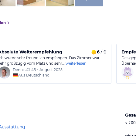
den
Absolute Weiterempfehlung
6
/ 6
Empfeh
ich wurde sehr freundlich empfangen. Das Zimmer war
Das gep
sehr großzügig Vom Platz und sehr…
weiterlesen
Übernac
Dennis
41-45
•
August 2025
Aus Deutschland
Gesa
< 200
Ausstattung