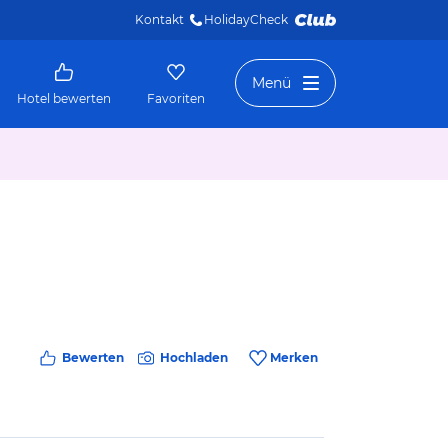
Kontakt
HolidayCheck 
Menü
Hotel bewerten
Favoriten
Bewerten
Hochladen
Merken