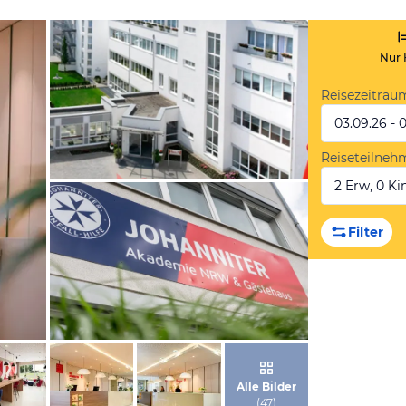
Nur 
Reisezeitrau
03.09.26 - 
Reiseteilneh
2 Erw, 0 Kin
von Expedia
Filter
von Expedia
Alle Bilder
(
47
)