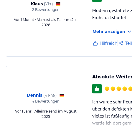
Klaus
(
71+
)
2
Bewertungen
Modern gestaltete 
Frühstücksbuffet
Vor 1 Monat • Verreist als Paar im Juli
2026
Mehr anzeigen
Hilfreich
Tei
Absolute Weite
Dennis
(
41-45
)
ich wurde sehr fre
4
Bewertungen
über den defekten 
Vor 1 Jahr • Alleinreisend im August
vieles ist fußläufig
2025
werde ich dort gern