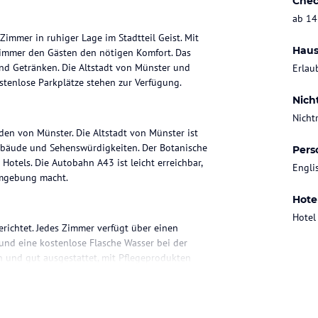
Chec
ab 14
immer in ruhiger Lage im Stadtteil Geist. Mit
Haus
Zimmer den Gästen den nötigen Komfort. Das
und Getränken. Die Altstadt von Münster und
Erlau
tenlose Parkplätze stehen zur Verfügung.
Nich
Nicht
den von Münster. Die Altstadt von Münster ist
 Gebäude und Sehenswürdigkeiten. Der Botanische
Pers
otels. Die Autobahn A43 ist leicht erreichbar,
Engli
Umgebung macht.
Hote
Hotel
ichtet. Jedes Zimmer verfügt über einen
und eine kostenlose Flasche Wasser bei der
n und gut ausgestattet, mit Pflegeprodukten