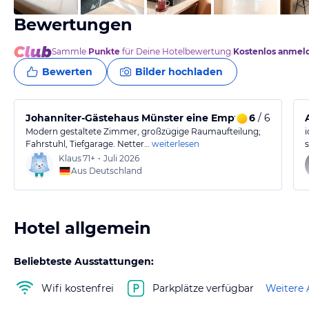
Bewertungen
Sammle
Punkte
für Deine Hotelbewertung.
Kostenlos anmel
Bewerten
Bilder hochladen
Johanniter-Gästehaus Münster eine Empfehlung!
6
/ 6
Modern gestaltete Zimmer, großzügige Raumaufteilung;
Fahrstuhl, Tiefgarage. Netter…
weiterlesen
Klaus
71+
•
Juli 2026
Aus Deutschland
Hotel allgemein
Beliebteste Ausstattungen:
Wifi kostenfrei
Parkplätze verfügbar
Weitere 