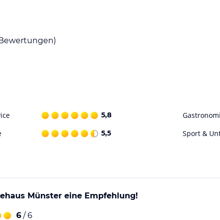
ffet mit einer Vielzahl von Speisen. Von
Spezialitäten aus dem Münsterland ist für jeden
Bewertungen)
r und der Hauptbahnhof Münster. Die Umgebung
tobahn A43 ist ebenfalls in der Nähe, was
den Gästen zur Verfügung.
ohne Gewähr. Bitte lies vor der Buchung die
ice
5,8
Gastronom
e
5,5
Sport & Un
tehaus Münster eine Empfehlung!
6
/ 6