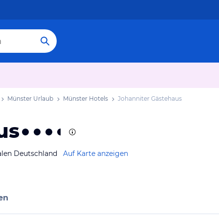
Münster Urlaub
Münster Hotels
Johanniter Gästehaus
us
alen Deutschland
Auf Karte anzeigen
en