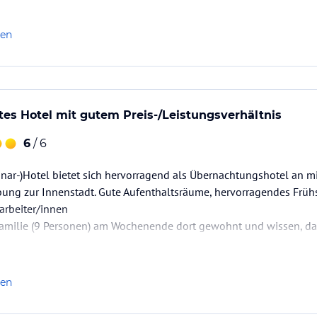
len
es Hotel mit gutem Preis-/Leistungsverhältnis
6
/ 6
nar-)Hotel bietet sich hervorragend als Übernachtungshotel an m
bung zur Innenstadt. Gute Aufenthaltsräume, hervorragendes Früh
tarbeiter/innen
Familie (9 Personen) am Wochenende dort gewohnt und wissen, 
len