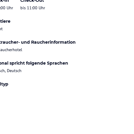
k-In
Check-Out
:00 Uhr
bis 11:00 Uhr
tiere
bt
traucher- und Raucherinformation
raucherhotel
onal spricht folgende Sprachen
sch, Deutsch
ltyp