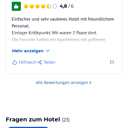
4,8
/ 6
Einfaches und sehr sauberes Hotel mit freundlichem
Personal.
Einizger Kritikpunkt. Wir waren 2 Paare dort.
Die Freunde hatten ein Apartement mit gößerem
Balkon, Bad und Schlafzimmer, niemand konnte uns
Mehr anzeigen
wirklich erklären, warum. Trotzdem war auch unser
Apartement ok, alles nur etwas enger.
Hilfreich
Teilen
Alle Bewertungen anzeigen
Fragen zum Hotel
(
23
)