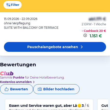
Filter
ab
1.171 €
15.09.2026 - 22.09.2026
ohne Verpflegung
2 ERW • 1 Woche
SUITE WITH BALCONY OR TERRACE
- Cashback
20 €
1.151 €
Pauschalangebote
ansehen
Bewertungen
Sammle
Punkte
für Deine Hotelbewertung.
Kostenlos anmelden
Bewerten
Bilder hochladen
Essen und Service waren gut, aber Lärm durch Baustell
3
/ 6
Gut 