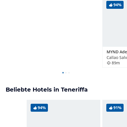
94%
MYND Ade
Callao Sal
89m
Beliebte Hotels in Teneriffa
94%
91%