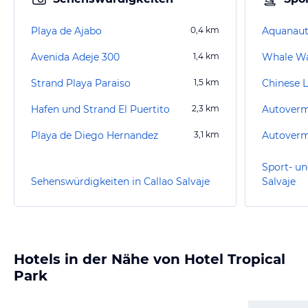
Playa de Ajabo
0,4
km
Aquanauti
Avenida Adeje 300
1,4
km
Whale W
Strand Playa Paraiso
1,5
km
Hafen und Strand El Puertito
2,3
km
Playa de Diego Hernandez
3,1
km
Sport- un
Sehenswürdigkeiten in Callao Salvaje
Salvaje
Hotels in der Nähe von Hotel Tropical
Park