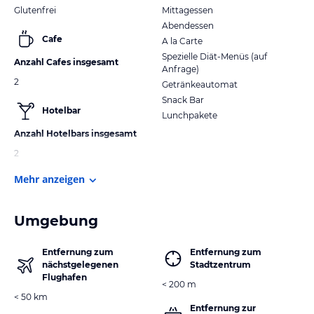
Glutenfrei
Mittagessen
Abendessen
Cafe
A la Carte
Spezielle Diät-Menüs (auf
Anzahl Cafes insgesamt
Anfrage)
2
Getränkeautomat
Snack Bar
Hotelbar
Lunchpakete
Anzahl Hotelbars insgesamt
2
Mehr anzeigen
Umgebung
Entfernung zum
Entfernung zum
nächstgelegenen
Stadtzentrum
Flughafen
< 200 m
< 50 km
Entfernung zur