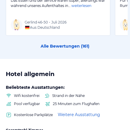
Das Essen und der Service waren super, allerdings war
Für u
während unseres Aufenthaltes in…
weiterlesen
Rumme
Gerlind
46-50
•
Juli 2026
Aus Deutschland
Alle Bewertungen (
161
)
Hotel allgemein
Beliebteste Ausstattungen:
Wifi kostenfrei
Strand in der Nähe
Pool verfügbar
25 Minuten zum Flughafen
Weitere Ausstattung
Kostenlose Parkplätze