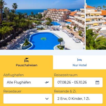
vom Hotelie
Pauschalreisen
Nur Hotel
Abflughafen
Reisezeitraum
Alle Flughäfen
07.08.26 - 05.10.26
Reisedauer
Reisende & Zi.
2 Erw, 0 Kinder, 1 Zi.