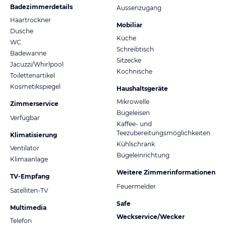
Badezimmerdetails
Aussenzugang
Haartrockner
Mobiliar
Dusche
Küche
WC
Schreibtisch
Badewanne
Sitzecke
Jacuzzi/Whirlpool
Kochnische
Toilettenartikel
Kosmetikspiegel
Haushaltsgeräte
Mikrowelle
Zimmerservice
Bügeleisen
Verfügbar
Kaffee- und
Teezubereitungsmöglichkeiten
Klimatisierung
Kühlschrank
Ventilator
Bügeleinrichtung
Klimaanlage
Weitere Zimmerinformationen
TV-Empfang
Feuermelder
Satelliten-TV
Safe
Multimedia
Weckservice/Wecker
Telefon