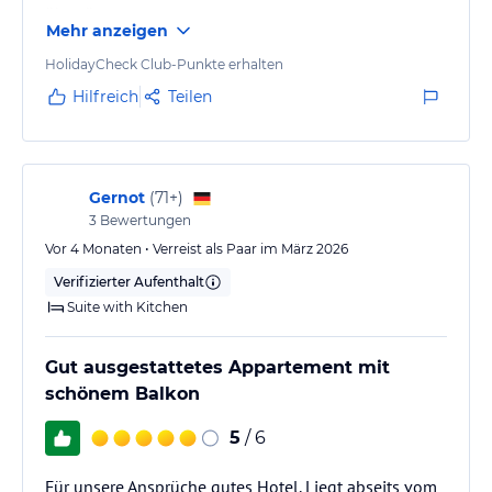
übertönt.
Mehr anzeigen
HolidayCheck Club-Punkte erhalten
Hilfreich
Teilen
Gernot
(
71+
)
3
Bewertungen
Vor 4 Monaten • Verreist als Paar im März 2026
Verifizierter Aufenthalt
Suite with Kitchen
Gut ausgestattetes Appartement mit
schönem Balkon
5
/ 6
Für unsere Ansprüche gutes Hotel. Liegt abseits vom