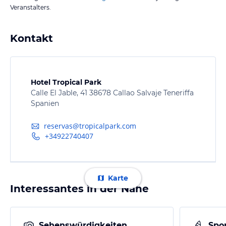
Veranstalters.
Kontakt
Hotel Tropical Park
Calle El Jable, 41 38678 Callao Salvaje Teneriffa
Spanien
reservas@tropicalpark.com
+34922740407
Karte
Interessantes in der Nähe
Sehenswürdigkeiten
Spor