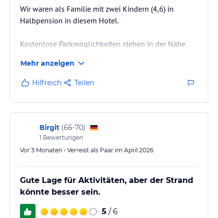
Wir waren als Familie mit zwei Kindern (4,6) in
Halbpension in diesem Hotel.
Kostenlose Parkmöglichkeiten stehen in der Nähe
des Hotels zur Verfügung. Das Personal war
Mehr anzeigen
durchweg freundlich und hilfsbereit. Das Frühstück
war gut und bot eine relativ große Auswahl, unter
Hilfreich
Teilen
anderem mit Saft- und Wasserautomaten. Kaffee gab
es aus Nescafé-Automaten im Buffetbereich, der
geschmacklich in Ordnung war. Frisch gemahlener
Kaffee ist allerdings nur an der Bar gegen Aufpreis
Birgit
(
66-70
)
erhältlich.
1
Bewertungen
Vor 3 Monaten • Verreist als Paar im April 2026
Beim Abendessen ist Wasser aus dem…
Gute Lage für Aktivitäten, aber der Strand
könnte besser sein.
5
/ 6