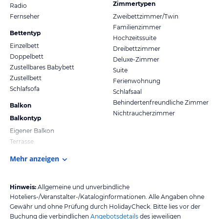
Zimmertypen
Radio
Fernseher
Zweibettzimmer/Twin
Familienzimmer
Bettentyp
Hochzeitssuite
Einzelbett
Dreibettzimmer
Doppelbett
Deluxe-Zimmer
Zustellbares Babybett
Suite
Zustellbett
Ferienwohnung
Schlafsofa
Schlafsaal
Behindertenfreundliche Zimmer
Balkon
Nichtraucherzimmer
Balkontyp
Eigener Balkon
Terrasse
Mehr anzeigen
Hinweis:
Allgemeine und unverbindliche
Hoteliers-/Veranstalter-/Kataloginformationen. Alle Angaben ohne
Gewähr und ohne Prüfung durch HolidayCheck. Bitte lies vor der
Buchung die verbindlichen
Angebotsdetails
des jeweiligen