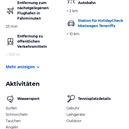
Entfernung zum
Autobahn
nächstgelegenen
< 2 km
Flughafen in
Fahrminuten
Station für HolidayCheck
Mietwagen Teneriffa
25 min
< 10 km
Entfernung zu
öffentlichen
Verkehrsmitteln
< 200 m
Mehr anzeigen
Aktivitäten
Wassersport
Tennisplatzdetails
Surfen
Gebühr
Schnorcheln
Leihgeräte
Tauchen
Outdoor
Angeln