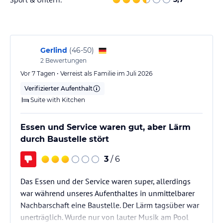
Sport und Unterhaltung
Im Hotel Tropical Park können Sie sich im Außenpool entspannen
und die Sonne genießen. Kostenlose Liegestühle stehen für Sie
bereit. Wenn Sie fit bleiben möchten, können Sie das Fitnessstudio
Gerlind
(
46-50
)
nutzen. In der Umgebung gibt es auch viele Möglichkeiten für
2
Bewertungen
Aktivitäten im Freien, wie zum Beispiel Wassersportarten am
Vor 7 Tagen • Verreist als Familie im Juli 2026
Strand oder Wanderungen in der schönen Natur Teneriffas.
Verifizierter Aufenthalt
Suite with Kitchen
Hinweis:
Verfasst von HolidayCheck mit Hilfe von KI. Alle
Angaben ohne Gewähr. Bitte lies vor der Buchung die
verbindlichen
Angebotsdetails
des jeweiligen Veranstalters.
Essen und Service waren gut, aber Lärm
durch Baustelle stört
3
/ 6
Das Essen und der Service waren super, allerdings
war während unseres Aufenthaltes in unmittelbarer
Nachbarschaft eine Baustelle. Der Lärm tagsüber war
unerträglich. Wurde nur von lauter Musik am Pool