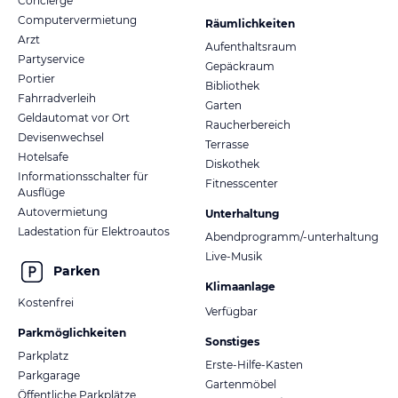
Concierge
Computervermietung
Räumlichkeiten
Arzt
Aufenthaltsraum
Partyservice
Gepäckraum
Portier
Bibliothek
Fahrradverleih
Garten
Geldautomat vor Ort
Raucherbereich
Devisenwechsel
Terrasse
Hotelsafe
Diskothek
Informationsschalter für
Fitnesscenter
Ausflüge
Autovermietung
Unterhaltung
Ladestation für Elektroautos
Abendprogramm/-unterhaltung
Live-Musik
Parken
Klimaanlage
Kostenfrei
Verfügbar
Parkmöglichkeiten
Sonstiges
Parkplatz
Erste-Hilfe-Kasten
Parkgarage
Gartenmöbel
Öffentliche Parkplätze