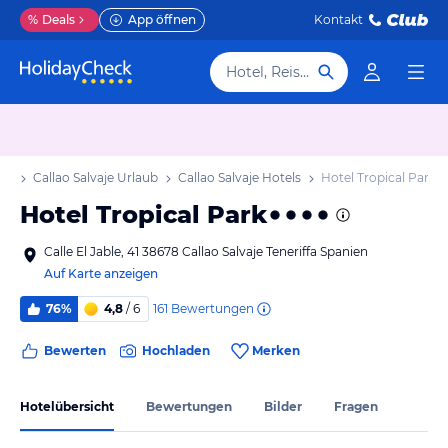
%
Deals
App öffnen
Kontakt
Hotel, Reiseziel
aub
Callao Salvaje Urlaub
Callao Salvaje Hotels
Hotel Tropical Park
Hotel Tropical Park
Calle El Jable, 41 38678 Callao Salvaje Teneriffa Spanien
Auf Karte anzeigen
161
Bewertungen
76%
4,8
/ 6
Bewerten
Hochladen
Merken
Hotelübersicht
Bewertungen
Bilder
Fragen