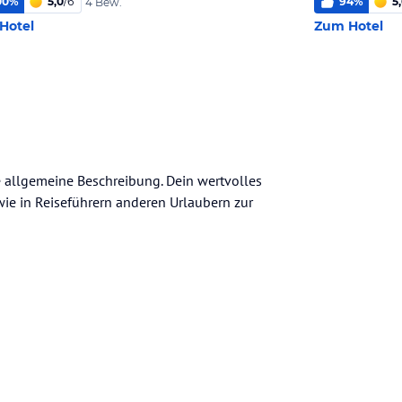
00
%
5,0
/
6
94
%
5
4 Bew.
Hotel
Zum Hotel
ne allgemeine Beschreibung. Dein wertvolles
n wie in Reiseführern anderen Urlaubern zur