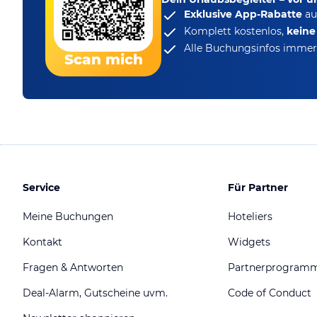
Exklusive App-Rabatte
au
Komplett kostenlos,
kein
Alle Buchungsinfos immer 
Scan mich
Service
Für Partner
Meine Buchungen
Hoteliers
Kontakt
Widgets
Fragen & Antworten
Partnerprogram
Deal-Alarm, Gutscheine uvm.
Code of Conduct