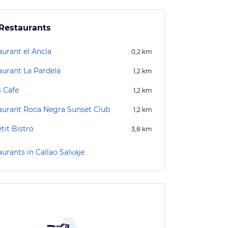
Restaurants
aurant el Ancla
0,2
km
aurant La Pardela
1,2
km
s Cafe
1,2
km
aurant Roca Negra Sunset Club
1,2
km
tit Bistro
3,8
km
urants in Callao Salvaje