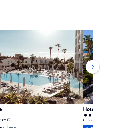
e
Hotel Tropical Par
eneriffa
Callao Salvaje, Teneriffa