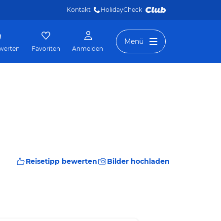
Kontakt
HolidayCheck 
Menü
werten
Favoriten
Anmelden
Reisetipp bewerten
Bilder hochladen