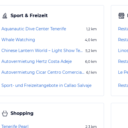
Sport & Freizeit
Aquanautic Dive Center Tenerife
Rest
1,2
km
Whale Watching
Rest
4,0
km
Chinese Lantern World ~ Light Show Tenerife
Lino
5,2
km
Autovermietung Hertz Costa Adeje
Rest
6,0
km
Autovermietung Cicar Centro Comercial The Duke Shops
Le Pe
6,1
km
Sport- und Freizeitangebote in Callao Salvaje
Resta
Shopping
Tenerife Pearl
2,3
km