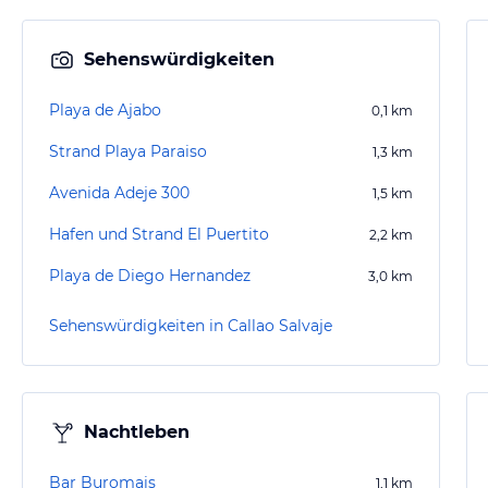
Sehenswürdigkeiten
Playa de Ajabo
0,1
km
Strand Playa Paraiso
1,3
km
Avenida Adeje 300
1,5
km
Hafen und Strand El Puertito
2,2
km
Playa de Diego Hernandez
3,0
km
Sehenswürdigkeiten in Callao Salvaje
Nachtleben
Bar Buromais
1,1
km