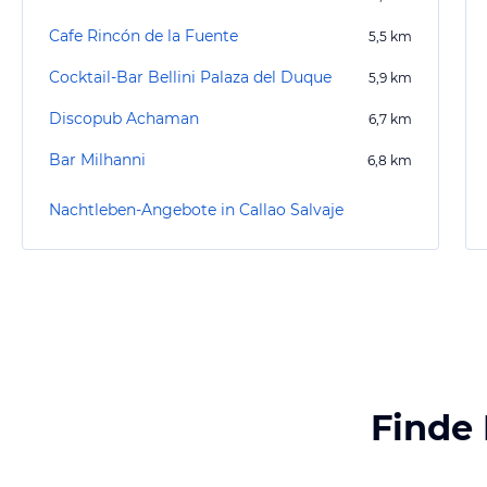
Cafe Rincón de la Fuente
5,5
km
Cocktail-Bar Bellini Palaza del Duque
5,9
km
Discopub Achaman
6,7
km
Bar Milhanni
6,8
km
Nachtleben-Angebote in Callao Salvaje
Finde