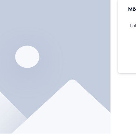
Mö
Fo