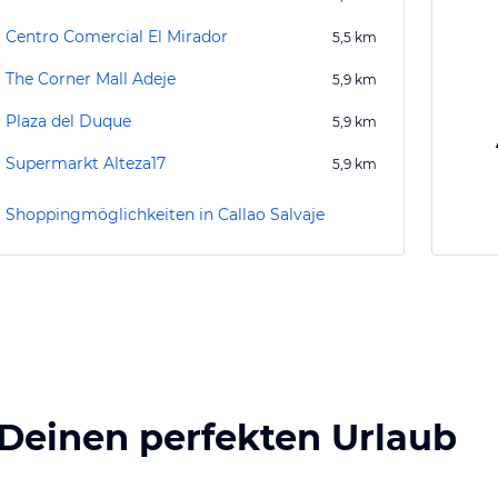
Centro Comercial El Mirador
5,5
km
The Corner Mall Adeje
5,9
km
Plaza del Duque
5,9
km
Supermarkt Alteza17
5,9
km
Shoppingmöglichkeiten in Callao Salvaje
 Deinen perfekten Urlaub