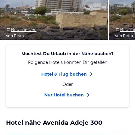
Bild melden
Bild m
von Petra
von Petra
Möchtest Du Urlaub in der Nähe buchen?
Folgende Hotels könnten Dir gefallen
Hotel & Flug buchen
Oder
Nur Hotel buchen
Hotel nähe Avenida Adeje 300