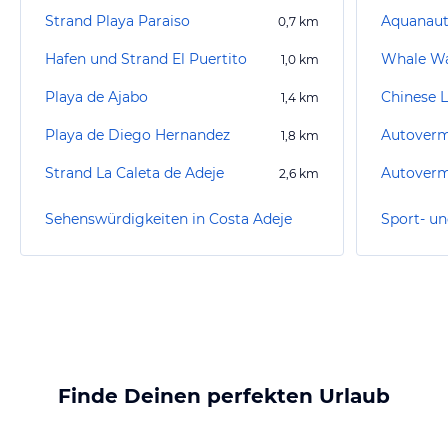
Strand Playa Paraiso
Aquanauti
0,7
km
Hafen und Strand El Puertito
Whale W
1,0
km
Playa de Ajabo
1,4
km
Playa de Diego Hernandez
1,8
km
Strand La Caleta de Adeje
2,6
km
Sehenswürdigkeiten in Costa Adeje
Finde Deinen perfekten Urlaub