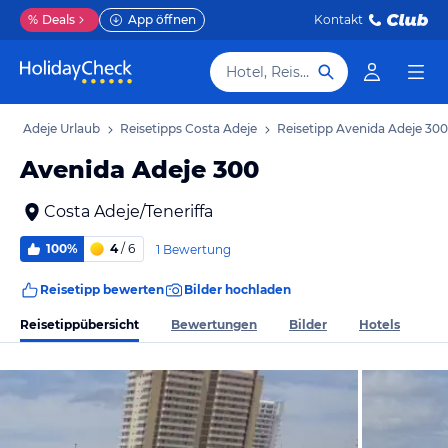
%
Deals
App öffnen
Kontakt
Hotel, Reiseziel
sta Adeje Urlaub
Reisetipps Costa Adeje
Reisetipp Avenida Adeje 300
Avenida Adeje 300
Costa Adeje/Teneriffa
100%
4
/ 6
1 Bewertung
Reisetipp bewerten
Bilder hochladen
Reisetippübersicht
Bewertungen
Bilder
Hotels