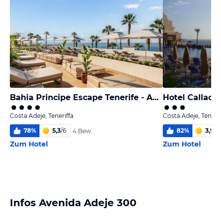
Bahia Principe Escape Tenerife - Adults Only +16
Hotel Callao 
Costa Adeje, Teneriffa
Costa Adeje, Tenerif
78
%
5,3
/
6
82
%
3,9
/
6
4 Bew.
Zum Hotel
Zum Hotel
Infos Avenida Adeje 300