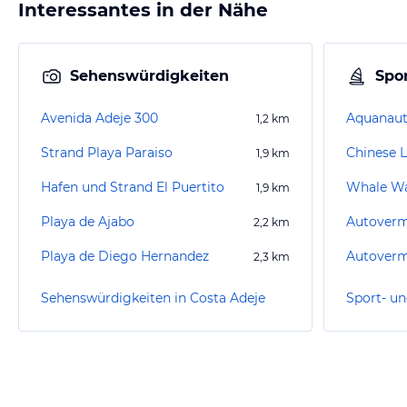
Interessantes in der Nähe
Sehenswürdigkeiten
Spor
Avenida Adeje 300
Aquanauti
1,2
km
Strand Playa Paraiso
1,9
km
Hafen und Strand El Puertito
Whale W
1,9
km
Playa de Ajabo
2,2
km
Playa de Diego Hernandez
2,3
km
Sehenswürdigkeiten in Costa Adeje