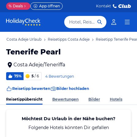
%
Deals
App öffnen
Kontakt
Hotel, Reiseziel
b
Costa Adeje Urlaub
Reisetipps Costa Adeje
Reisetipp Tenerife Pear
Tenerife Pearl
Costa Adeje/Teneriffa
75%
5
/ 6
4 Bewertungen
Reisetipp bewerten
Bilder hochladen
Reisetippübersicht
Bewertungen
Bilder
Hotels
Möchtest Du Urlaub in der Nähe buchen?
Folgende Hotels könnten Dir gefallen