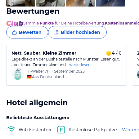
Bewertungen
Sammle
Punkte
für Deine Hotelbewertung.
Kostenlos anmel
Bewerten
Bilder hochladen
Nett, Sauber, Kleine Zimmer
4
/ 6
Lage direkt an der Bushaltestelle nach Münster. Essen gut,
aber teuer. Zimmer klein und…
weiterlesen
H -Walter
71+
•
September 2025
Aus Deutschland
Hotel allgemein
Beliebteste Ausstattungen:
Wifi kostenfrei
Kostenlose Parkplätze
Weitere