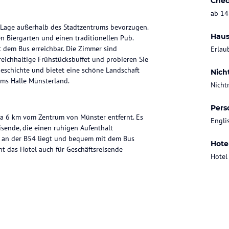
Chec
ab 14
ge Lage außerhalb des Stadtzentrums bevorzugen.
Haus
en Biergarten und einen traditionellen Pub.
t dem Bus erreichbar. Die Zimmer sind
Erlau
eichhaltige Frühstücksbuffet und probieren Sie
Geschichte und bietet eine schöne Landschaft
Nich
ms Halle Münsterland.
Nicht
Pers
etwa 6 km vom Zentrum von Münster entfernt. Es
Engli
isende, die einen ruhigen Aufenthalt
l an der B54 liegt und bequem mit dem Bus
Hote
t das Hotel auch für Geschäftsreisende
Hotel
nfreies WLAN, einen Schreibtisch, einen TV und
as Sie für einen angenehmen Aufenthalt