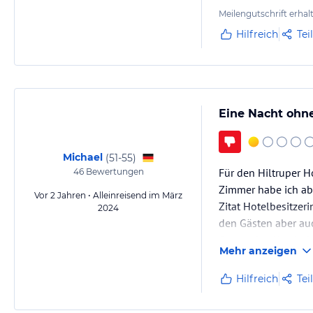
Meilengutschrift erhal
Hilfreich
Tei
Eine Nacht ohn
Michael
(
51-55
)
Für den Hiltruper H
46
Bewertungen
Zimmer habe ich abe
Vor 2 Jahren • Alleinreisend im März
Zitat Hotelbesitzeri
2024
den Gästen aber auc
Gegen den Krach der
Mehr anzeigen
Ist das noch Selbst
Hilfreich
Tei