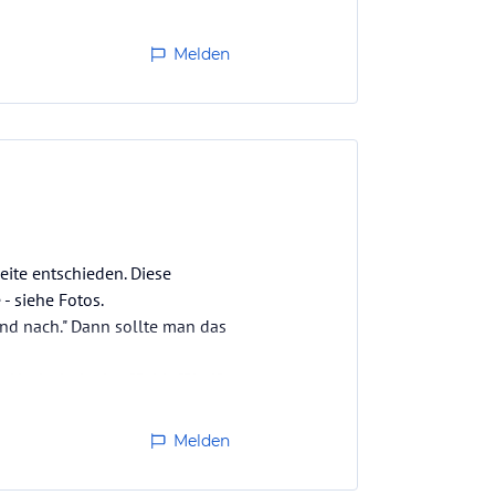
Melden
ite entschieden. Diese
- siehe Fotos.
 und nach." Dann sollte man das
achttisch eine "Schlaffibel".
Melden