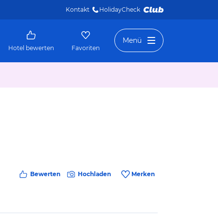
Kontakt
HolidayCheck 
Menü
Hotel bewerten
Favoriten
Bewerten
Hochladen
Merken