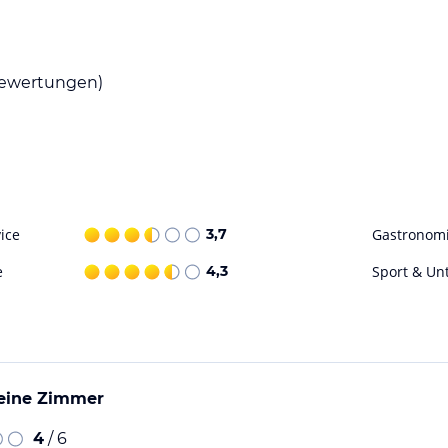
serviert saisonale deutsche Gerichte, darunter
tlicher Atmosphäre. Der Biergarten und der
ewertungen)
 bei einem frisch gezapften Bier.
r Outdoor-Aktivitäten wie Wandern und
die schöne Landschaft bequem erkunden können.
ice
3,7
Gastronom
ohne Gewähr. Bitte lies vor der Buchung die
e
4,3
Sport & Un
leine Zimmer
4
/ 6