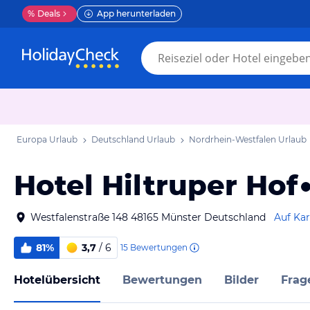
%
Deals
App herunterladen
Europa Urlaub
Deutschland Urlaub
Nordrhein-Westfalen Urlaub
Hotel Hiltruper Hof
Westfalenstraße 148 48165 Münster Deutschland
Auf Kar
81%
3,7
/ 6
15
Bewertungen
Hotelübersicht
Bewertungen
Bilder
Frag