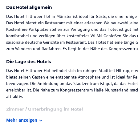
Das Hotel allgemein
Das Hotel Hiltruper Hof in Münster ist ideal für Gäste, die eine ruhi
Das Hotel bietet ein Restaurant mit einer erlesenen Weinauswahl, ein
Kostenfreie Parkplätze stehen zur Verfügung und das Hotel ist gut mi
komfortabel und verfügen über kostenfreies WLAN. Genießen Sie das r
saisonale deutsche Gerichte im Restaurant. Das Hotel hat eine lange 
zum Wandern und Radfahren. Es liegt in der Nähe des Kongresszentru
Die Lage des Hotels
Das Hotel Hiltruper Hof befindet sich im ruhigen Stadtteil Hiltrup, 
bietet seinen Gästen eine entspannte Atmosphäre und ist ideal für Re
bevorzugen. Die Anbindung an das Stadtzentrum ist gut, da das Hote
erreichbar ist. Die Nähe zum Kongresszentrum Halle Münsterland mach
attraktiv.
Zimmer / Unterbringung im Hotel
Die Zimmer im Hotel Hiltruper Hof sind komfortabel und bieten koste
Mehr anzeigen
ein eigenes Bad. Sie sind gemütlich eingerichtet und bieten alles, w
benötigen.