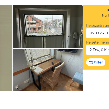
Nur 
Reisezeitrau
05.09.26 - 
Reiseteilneh
2 Erw, 0 Kin
von Michael, März 2024
Filter
von Michael, März 2024