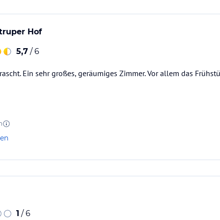
truper Hof
5,7
/ 6
rrascht. Ein sehr großes, geräumiges Zimmer. Vor allem das Früh
n
len
1
/ 6