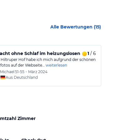
Alle Bewertungen (
15
)
acht ohne Schlaf im heizungslosen Zimmer!
1
/ 6
Empfehlung 
 Hiltruper Hof habe ich mich aufgrund der schönen
Ich war positi
otos auf der Webseite…
weiterlesen
Zimmer. Vor al
Michael
51-55
•
März 2024
Urlaub
Aus Deutschland
mtzahl Zimmer