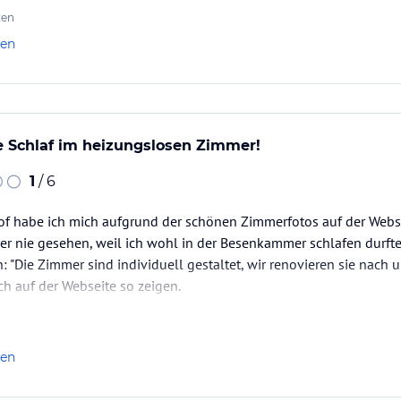
ten
len
e Schlaf im heizungslosen Zimmer!
1
/ 6
of habe ich mich aufgrund der schönen Zimmerfotos auf der Webse
r nie gesehen, weil ich wohl in der Besenkammer schlafen durfte 
n: "Die Zimmer sind individuell gestaltet, wir renovieren sie nach
h auf der Webseite so zeigen.
 Hauptstraße und die nachts abgestellte Heizung gibt es auf dem N
ironie oder…
len