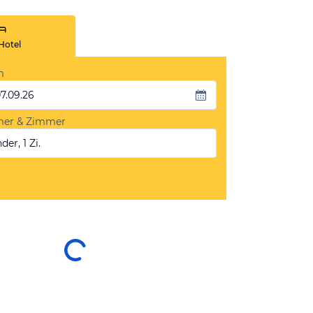
Hotel
m
07.09.26
mer & Zimmer
der, 1 Zi.