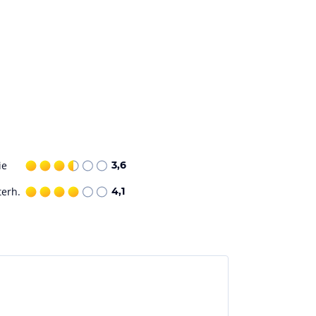
ie
3,6
terh.
4,1