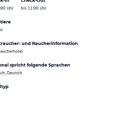
k-In
Check-Out
:00 Uhr
bis 11:00 Uhr
tiere
bt
traucher- und Raucherinformation
raucherhotel
onal spricht folgende Sprachen
sch, Deutsch
ltyp