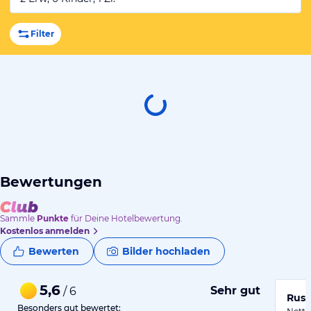
Filter
Bewertungen
Sammle
Punkte
für Deine Hotelbewertung.
Kostenlos anmelden
Bewerten
Bilder hochladen
5,6
Sehr gut
/ 6
Rust
Besonders gut bewertet: