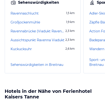
Sehenswürdigkeiten
Spor
Ravennaschlucht
1,5
km
Adler-Ski
Großjockenmühle
1,9
km
Zäpfle Bä
Ravennabrücke (Viadukt Ravennaschlucht)
2,3
km
Action Fo
Aussichtspunkt Ravenna Viadukt
2,3
km
Badepara
Kuckucksuhr
2,6
km
Wandern 
Sport- un
Sehenswürdigkeiten in Breitnau
Breitnau
Hotels in der Nähe von Ferienhotel
Kaisers Tanne