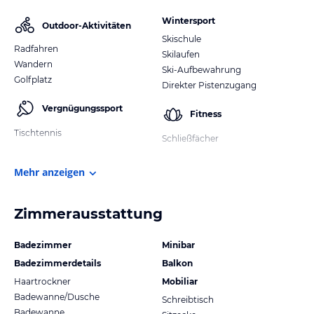
Wintersport
Outdoor-Aktivitäten
Skischule
Radfahren
Skilaufen
Wandern
Ski-Aufbewahrung
Golfplatz
Direkter Pistenzugang
Vergnügungssport
Fitness
Tischtennis
Schließfächer
Mehr anzeigen
Zimmerausstattung
Badezimmer
Minibar
Badezimmerdetails
Balkon
Haartrockner
Mobiliar
Badewanne/Dusche
Schreibtisch
Badewanne