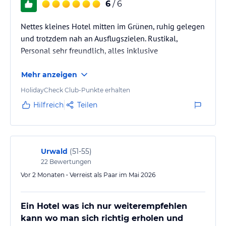
Gastronomie im Hotel
6
/ 6
Ob in der urigen Bauernstube oder in der Kaminstube, unsere
Nettes kleines Hotel mitten im Grünen, ruhig gelegen
Küche ist seit Jahrzehnten ein Begriff für alle, die das Besondere
lieben. Unsere Küchenbrigade verwöhnt Sie täglich mit frischen
und trotzdem nah an Ausflugszielen. Rustikal,
und leichten Gerichten einer zeitgemäßen Küche. Besondere
Personal sehr freundlich, alles inklusive
Aufmerksamkeit gebührt auch unserer Konditorei und Patisserie,
lockt sie doch täglich viele Gäste von Nah und Fern zu uns
Mehr anzeigen
Wir wünschen Ihnen schon jetzt viel Spaß beim Genießen.
HolidayCheck Club-Punkte erhalten
Hilfreich
Teilen
So verwöhnen wir Sie
Großzügiges Frühstücksbuffet
Täglich frische Kuchen aus eigener Konditorei
Urwald
(
51-55
)
Gourmet-Halbpension mit 5-Gang-Menüs zur Wahl
22
Bewertungen
Erleben und genießen Sie die besondere Atmosphäre in unseren
Vor 2 Monaten • Verreist als Paar im Mai 2026
Schwarzwälder Gaststuben. Selbstverständlich servieren wir Ihnen
sowohl das Frühstück als auch alle anderen Mahlzeiten auf
Ein Hotel was ich nur weiterempfehlen
kann wo man sich richtig erholen und