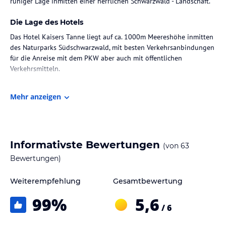
ruhiger Lage inmitten einer herrlichen Schwarzwald - Landschaft.
Die Lage des Hotels
Das Hotel Kaisers Tanne liegt auf ca. 1000m Meereshöhe inmitten
des Naturparks Südschwarzwald, mit besten Verkehrsanbindungen
für die Anreise mit dem PKW aber auch mit öffentlichen
Verkehrsmitteln.
Loipen und Lift sowie Wanderwege befinden sich direkt beim
Mehr anzeigen
Hotel. Breitnau - Hinterzarten ist ein ideales Gebiet für Wanderer,
Naturfreunde, Geniesser, Urlauber und Wochenendbesucher.
Die Möglichkeiten für Naturliebhaber sind hier fast
unerschöpflich.
Informativste Bewertungen
(von
63
Bewertungen)
Zimmer / Unterbringung im Hotel
Typ „Weißtannenblick“
Weiterempfehlung
Gesamtbewertung
Die stilvoll eingerichteten Zimmer sind in Süd- und Ostlage und
99
%
5,6
mit jeglichen Komfort ausgestattet. Edle Stoffe, warme Farben und
/ 6
ein gemütliches Interieure erwarten Sie. Ihr Wohlfühlzuhause ist
mit bandscheibengerechten Matratzen, Bad oder Dusche, WC und