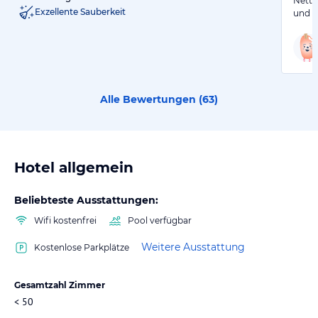
Nette
Exzellente Sauberkeit
und t
Alle Bewertungen (
63
)
Hotel allgemein
Beliebteste Ausstattungen:
Wifi kostenfrei
Pool verfügbar
Weitere Ausstattung
Kostenlose Parkplätze
Gesamtzahl Zimmer
< 50