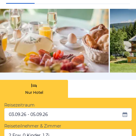
vom Hotelie
Nur Hotel
Reisezeitraum
03.09.26 - 05.09.26
Reiseteilnehmer & Zimmer
2 Erw, 0 Kinder, 1 Zi.