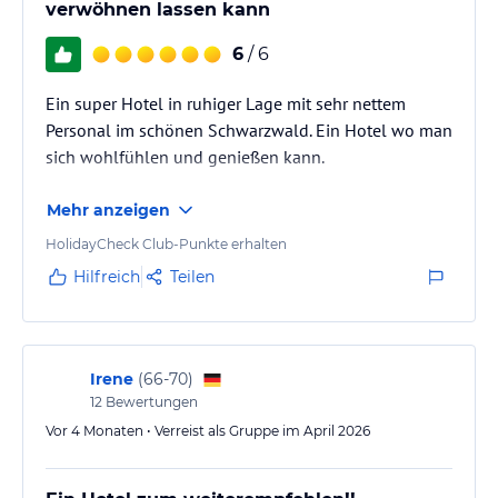
Sport und Unterhaltung
verwöhnen lassen kann
Aktiv erleben
6
/ 6
Ideale Lage für Wanderer und Naturfreunde
Sport- und Freizeitmöglichkeiten in nächster Nähe
Ein super Hotel in ruhiger Lage mit sehr nettem
Schöner Spielplatz für die Kleinen
Personal im schönen Schwarzwald. Ein Hotel wo man
Entspannen
sich wohlfühlen und genießen kann.
Gepflegtes Hallenbad nur für unsere Hotel-Gäste
Wellness für Sie und Ihn in unserer “Wellness-Oase”
Mehr anzeigen
Fitnessbereich mit Sauna, Solarium und Liegewiese
HolidayCheck Club-Punkte erhalten
Hinweis:
Allgemeine und unverbindliche
Hilfreich
Teilen
Hoteliers-/Veranstalter-/Kataloginformationen. Alle Angaben
ohne Gewähr und ohne Prüfung durch HolidayCheck. Bitte
lies vor der Buchung die verbindlichen
Angebotsdetails
des
jeweiligen Veranstalters.
Irene
(
66-70
)
12
Bewertungen
Vor 4 Monaten • Verreist als Gruppe im April 2026