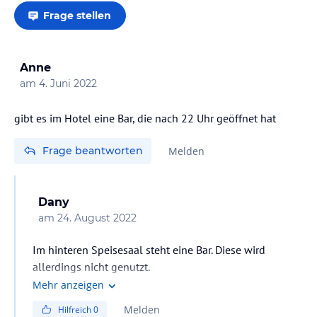
Frage stellen
Anne
am
4. Juni 2022
gibt es im Hotel eine Bar, die nach 22 Uhr geöffnet hat
Frage beantworten
Melden
Dany
am
24. August 2022
Im hinteren Speisesaal steht eine Bar. Diese wird
allerdings nicht genutzt.
Es war sehr schwer, nach dem Abendessen noch
Mehr anzeigen
bewirtet zu werden.
Melden
Hilfreich
0