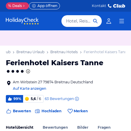
%
Deals
App öffnen
Kontakt
Hotel, Reiseziel
Urlaub
Breitnau Urlaub
Breitnau Hotels
Ferienhotel Kaisers Tanne
Ferienhotel Kaisers Tanne
Am Wirbstein 27 79874 Breitnau Deutschland
Auf Karte anzeigen
63
Bewertungen
99%
5,6
/ 6
Bewerten
Hochladen
Merken
Hotelübersicht
Bewertungen
Bilder
Fragen