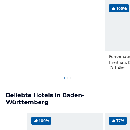
100%
Ferienhaus
Breitnau, 
1,4km
Beliebte Hotels in Baden-
Württemberg
100%
77%