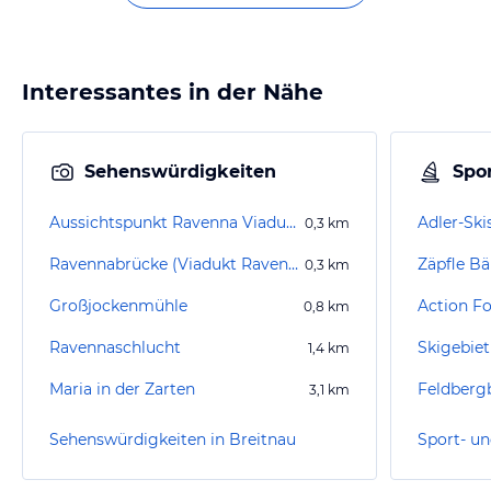
Interessantes in der Nähe
Sehenswürdigkeiten
Spor
Aussichtspunkt Ravenna Viadukt
Adler-Ski
0,3
km
Ravennabrücke (Viadukt Ravennaschlucht)
Zäpfle Bä
0,3
km
Großjockenmühle
Action Fo
0,8
km
Ravennaschlucht
Skigebiet
1,4
km
Maria in der Zarten
Feldberg
3,1
km
Sehenswürdigkeiten in Breitnau