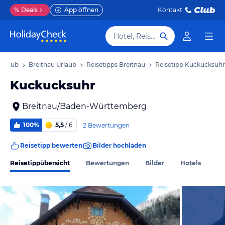
%
Deals
App öffnen
Kontakt
Hotel, Reiseziel
Urlaub
Breitnau Urlaub
Reisetipps Breitnau
Reisetipp Kuckucksuhr
Kuckucksuhr
Breitnau/Baden-Württemberg
100%
5,5
/ 6
2 Bewertungen
Reisetipp bewerten
Bilder hochladen
Reisetippübersicht
Bewertungen
Bilder
Hotels