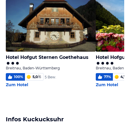
Hotel Hofgut Sternen Goethehaus
Hotel Hofgut 
Breitnau, Baden-Württemberg
Breitnau, Baden-W
100
%
5,0
/
6
77
%
4,7
/
6
5 Bew.
Zum Hotel
Zum Hotel
Infos Kuckucksuhr