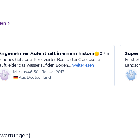
den
Angenehmer Aufenthalt in einem historischen Gebäud
5
/ 6
Super 
Schönes Gebäude. Renoviertes Bad. Unter Glasdusche
Es ist e
läuft leider das Wasser auf den Boden.…
weiterlesen
Landscha
Markus
46-50
•
Januar 2017
Aus Deutschland
wertungen)