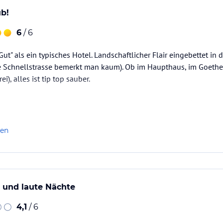
b!
6
/ 6
 "Gut" als ein typisches Hotel. Landschaftlicher Flair eingebettet i
e Schnellstrasse bemerkt man kaum). Ob im Haupthaus, im Goethe
i), alles ist tip top sauber.
urzurlaub sehr genossen und haben uns richtig wohl gefühlt.
len
 und laute Nächte
4,1
/ 6