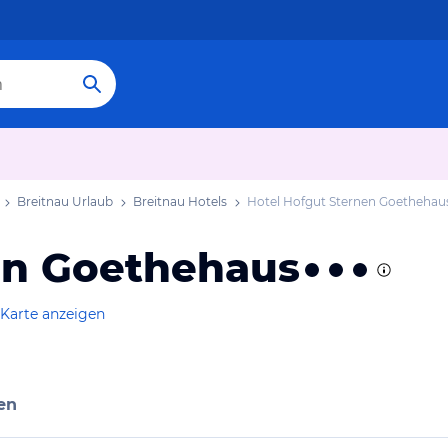
Breitnau Urlaub
Breitnau Hotels
Hotel Hofgut Sternen Goethehau
en Goethehaus
 Karte anzeigen
en