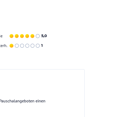
ie
5,0
terh.
1
n Pauschalangeboten einen