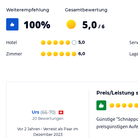
Weiterempfehlung
Gesamtbewertung
100
%
5,0
/ 6
Hotel
5,0
Serv
Zimmer
6,0
Lag
Preis/Leistung 
Urs
(
66-70
)
Günstige "Schnäppch
20
Bewertungen
preisgünstigen Auf
Vor 2 Jahren • Verreist als Paar im
Dezember 2023