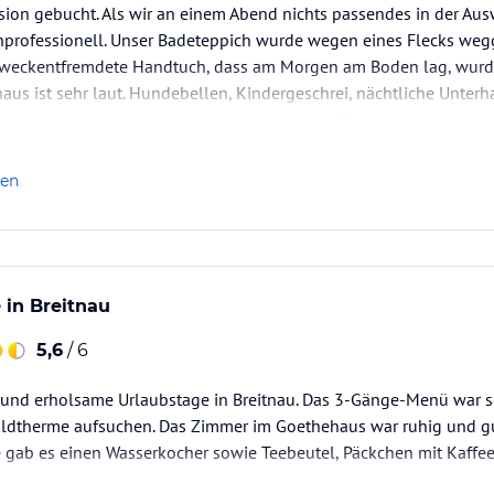
ion gebucht. Als wir an einem Abend nichts passendes in der Ausw
unprofessionell. Unser Badeteppich wurde wegen eines Flecks we
zweckentfremdete Handtuch, dass am Morgen am Boden lag, wurde 
aus ist sehr laut. Hundebellen, Kindergeschrei, nächtliche Unterha
aut. Vermutlich durch die Bauart bedingt. Das Zimmer war sehr sa
len
 in Breitnau
5,6
/ 6
 und erholsame Urlaubstage in Breitnau. Das 3-Gänge-Menü war sehr
dtherme aufsuchen. Das Zimmer im Goethehaus war ruhig und gut
e gab es einen Wasserkocher sowie Teebeutel, Päckchen mit Kaffe