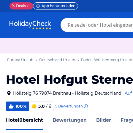
%
Deals
App herunterladen
Europa Urlaub
Deutschland Urlaub
Baden-Württemberg Urlaub
Hotel Hofgut Stern
Höllsteig 76 79874 Breitnau - Höllsteig Deutschland
Auf
100%
5,0
/ 6
5
Bewertungen
Hotelübersicht
Bewertungen
Bilder
Frag