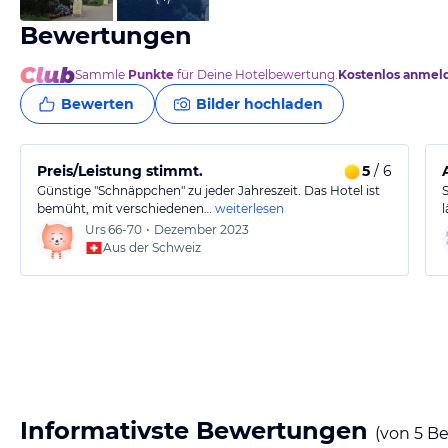
Bewertungen
Sammle
Punkte
für Deine Hotelbewertung.
Kostenlos anmel
Bewerten
Bilder hochladen
Preis/Leistung stimmt.
5
/ 6
Günstige "Schnäppchen" zu jeder Jahreszeit. Das Hotel ist
bemüht, mit verschiedenen…
weiterlesen
Urs
66-70
•
Dezember 2023
Aus der Schweiz
Informativste Bewertungen
(von
5
Be