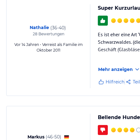
Super Kurzurlau
Nathalie
(
36-40
)
Es ist eher eine Art
28
Bewertungen
Schwarzwaldes. (di
Vor 14 Jahren • Verreist als Familie im
Geschäft (Glasbläsere
Oktober 2011
Wir haben diesen K
Mehr anzeigen
Hilfreich
Tei
Bellende Hunde
Markus
(
46-50
)