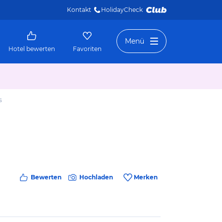
Kontakt
HolidayCheck 
Menü
Hotel bewerten
Favoriten
s
Bewerten
Hochladen
Merken