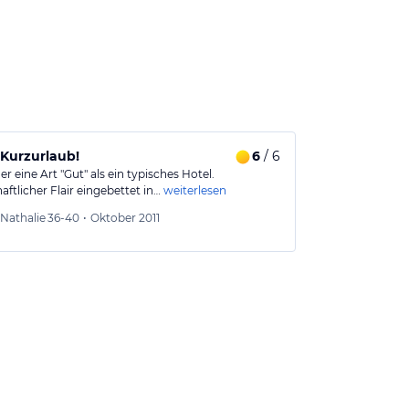
Kurzurlaub!
6
/ 6
Bellende Hu
her eine Art "Gut" als ein typisches Hotel.
Wir hatten Hal
ftlicher Flair eingebettet in…
weiterlesen
nichts passend
Marku
Nathalie
36-40
•
Oktober 2011
Aus