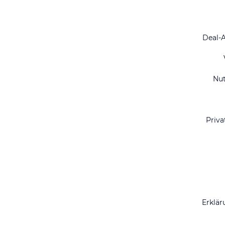
Deal-
Nu
Priva
Erklär