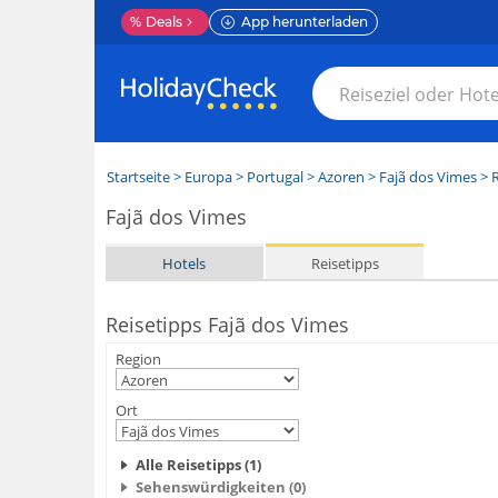
%
Deals
App herunterladen
Startseite
>
Europa
>
Portugal
>
Azoren
>
Fajã dos Vimes
> R
Fajã dos Vimes
Hotels
Reisetipps
Reisetipps Fajã dos Vimes
Region
Ort
Alle Reisetipps (1)
Sehenswürdigkeiten (0)