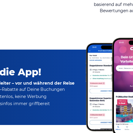
basierend auf mehr
Bewertungen au
 die App!
eiter – vor und während der Reise
p-Rabatte
auf Deine Buchungen
tenlos,
keine Werbung
infos immer griffbereit