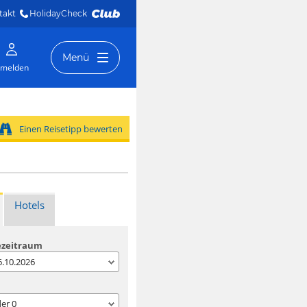
takt
HolidayCheck 
Menü
melden
Einen Reisetipp bewerten
Hotels
ezeitraum
06.10.2026
der
0