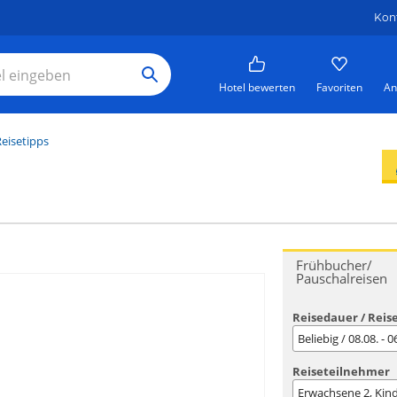
Kon
Hotel bewerten
Favoriten
An
eisetipps
Frühbucher/
Pauschalreisen
Reisedauer / Reis
Beliebig / 08.08. - 
Reiseteilnehmer
Erwachsene
2
, Kin