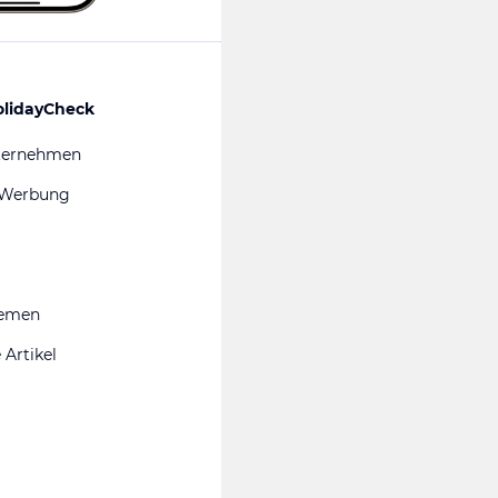
olidayCheck
ternehmen
 Werbung
hemen
 Artikel