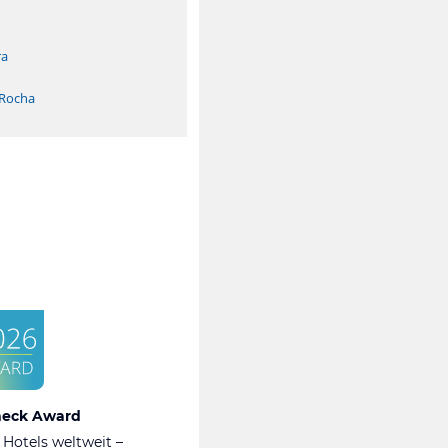
ra
 Rocha
heck Award
 Hotels weltweit –