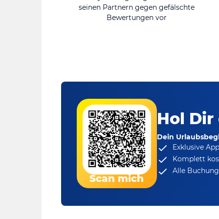
seinen Partnern gegen gefälschte
Bewertungen vor
Hol Dir
Dein Urlaubsbegl
Exklusive Ap
Komplett kos
Alle Buchungs
Scan mich